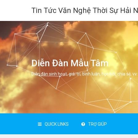
Tin Tức Văn Nghệ Thời Sự Hải 
Diễn Đàn Mẫu Tâm
Diễn đàn sinh hoạt, giải trí, bình luân, học hỏi, chia sẻ, vv.
QUICK LINKS
TRỢ GIÚP