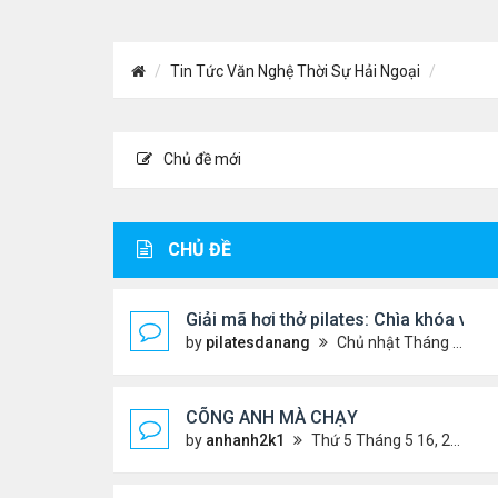
Tin Tức Văn Nghệ Thời Sự Hải Ngoại
Chủ đề mới
CHỦ ĐỀ
Giải mã hơi thở pilates: Chìa khóa và
by
pilatesdanang
Chủ nhật Tháng 7 27, 2025 12:57 pm
CÕNG ANH MÀ CHẠY
by
anhanh2k1
Thứ 5 Tháng 5 16, 2024 2:19 am