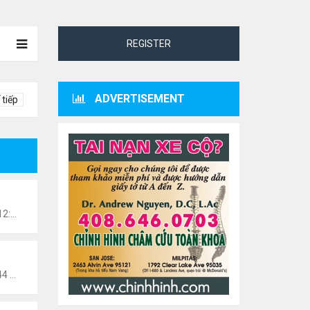
REGISTER
ADVERTISEMENT
 tiếp
danang
Chủ nhật Tháng 7 27, 2025 12:57 pm
n0201
Thứ 5 Tháng 8 15, 2024 10:44 pm