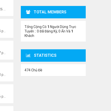
Thứ 5 Tháng 6 22, 2023 12:26 pm
TOTAL MEMBERS
Tổng Cộng Có
1
Người Dùng Trực
Thứ 6 Tháng 1 13, 2023 4:54 pm
Tuyến :: 0 Đã Đăng Ký, 0 Ẩn Và
1
Khách
Thứ 6 Tháng 1 13, 2023 4:47 pm
STATISTICS
474 Chủ Đề
Thứ 6 Tháng 1 13, 2023 4:43 pm
Thứ 6 Tháng 1 13, 2023 1:26 pm