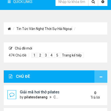
QUICK LINKS
Tin Tức Văn Nghệ Thời Sự Hải Ngoại
Chủ đề mới
474 Chủ Đề
1
2
3
4
5
Trang kế tiếp
CHỦ ĐỀ
Giải mã hơi thở pilates: Chìa khóa vàng cho sức k
0
by
pilatesdanang
Chủ nhật Tháng 7 27, 2025 12:57 pm
Trả lời