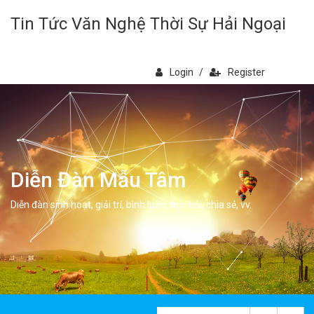
Tin Tức Văn Nghệ Thời Sự Hải Ngoại
Login
/
Register
Diễn Đàn Mẫu Tâm
Diễn đàn sinh hoạt, giải trí, bình luân, học hỏi, chia sẻ, vv.