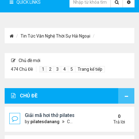
QUICK LINKS
Tin Tức Văn Nghệ Thời Sự Hải Ngoại
Chủ đề mới
474 Chủ Đề
1
2
3
4
5
Trang kế tiếp
CHỦ ĐỀ
Giải mã hơi thở pilates: Chìa khóa vàng cho sức k
0
by
pilatesdanang
Chủ nhật Tháng 7 27, 2025 12:57 pm
Trả lời