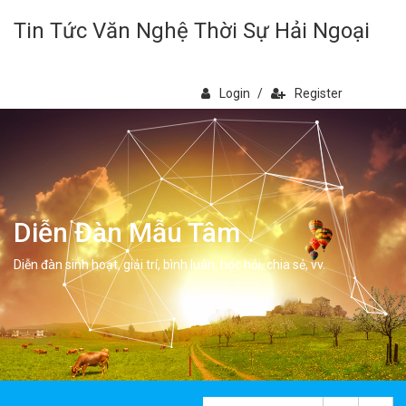
Tin Tức Văn Nghệ Thời Sự Hải Ngoại
Login
/
Register
Diễn Đàn Mẫu Tâm
Diễn đàn sinh hoạt, giải trí, bình luân, học hỏi, chia sẻ, vv.