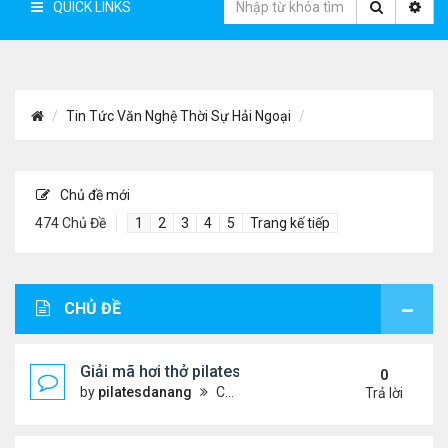
QUICK LINKS
Tin Tức Văn Nghệ Thời Sự Hải Ngoại
Chủ đề mới
474 Chủ Đề
1
2
3
4
5
Trang kế tiếp
CHỦ ĐỀ
Giải mã hơi thở pilates: Chìa khóa vàng cho sức k
0
by
pilatesdanang
Chủ nhật Tháng 7 27, 2025 12:57 pm
Trả lời