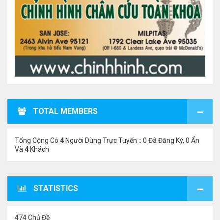
TOTAL MEMBERS
Tổng Cộng Có
4
Người Dùng Trực Tuyến :: 0 Đã Đăng Ký, 0 Ẩn
Và
4
Khách
STATISTICS
474 Chủ Đề