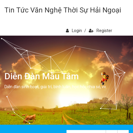
Tin Tức Văn Nghệ Thời Sự Hải Ngoại
Login
/
Register
Diễn Đàn Mẫu Tâm
Diễn đàn sinh hoạt, giải trí, bình luân, học hỏi, chia sẻ, vv.