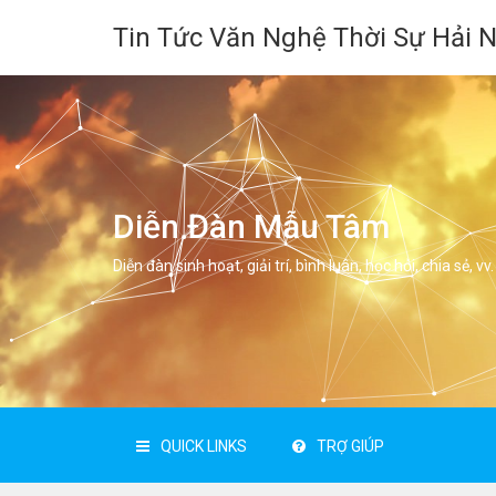
Tin Tức Văn Nghệ Thời Sự Hải 
Diễn Đàn Mẫu Tâm
Diễn đàn sinh hoạt, giải trí, bình luân, học hỏi, chia sẻ, vv.
QUICK LINKS
TRỢ GIÚP