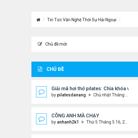
Tin Tức Văn Nghệ Thời Sự Hải Ngoại
Chủ đề mới
CHỦ ĐỀ
Giải mã hơi thở pilates: Chìa khóa và
by
pilatesdanang
Chủ nhật Tháng 7 27, 2025 12:57 pm
CÕNG ANH MÀ CHẠY
by
anhanh2k1
Thứ 5 Tháng 5 16, 2024 2:19 am