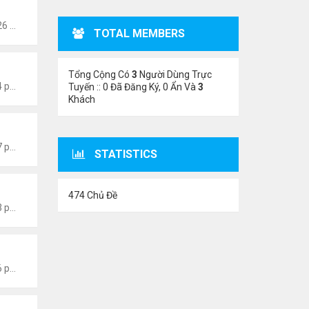
Thứ 5 Tháng 6 22, 2023 12:26 pm
TOTAL MEMBERS
Tổng Cộng Có
3
Người Dùng Trực
Thứ 6 Tháng 1 13, 2023 4:54 pm
Tuyến :: 0 Đã Đăng Ký, 0 Ẩn Và
3
Khách
Thứ 6 Tháng 1 13, 2023 4:47 pm
STATISTICS
474 Chủ Đề
Thứ 6 Tháng 1 13, 2023 4:43 pm
Thứ 6 Tháng 1 13, 2023 1:26 pm