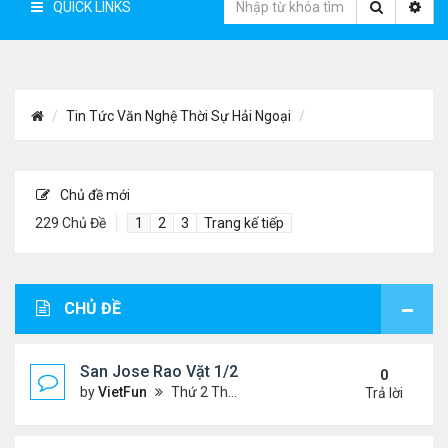
QUICK LINKS
Tin Tức Văn Nghệ Thời Sự Hải Ngoại
Chủ đề mới
229 Chủ Đề
1
2
3
Trang kế tiếp
CHỦ ĐỀ
San Jose Rao Vặt 1/21/22- 1/28/22
0
by
VietFun
Thứ 2 Tháng 1 24, 2022 10:25 pm
Trả lời