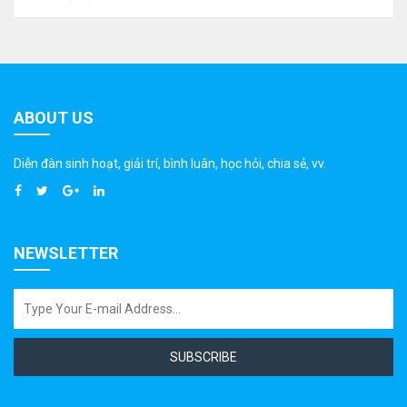
ABOUT US
Diễn đàn sinh hoạt, giải trí, bình luân, học hỏi, chia sẻ, vv.
NEWSLETTER
SUBSCRIBE