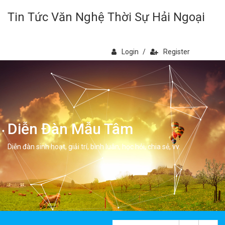
Tin Tức Văn Nghệ Thời Sự Hải Ngoại
Login
/
Register
Diễn Đàn Mẫu Tâm
Diễn đàn sinh hoạt, giải trí, bình luân, học hỏi, chia sẻ, vv.