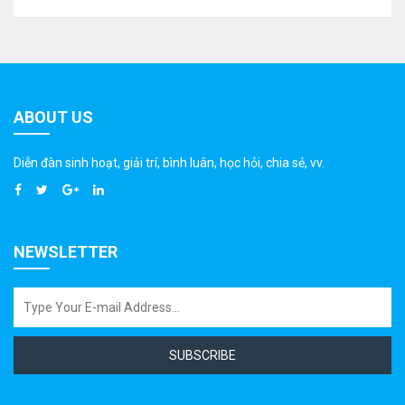
ABOUT US
Diễn đàn sinh hoạt, giải trí, bình luân, học hỏi, chia sẻ, vv.
NEWSLETTER
SUBSCRIBE