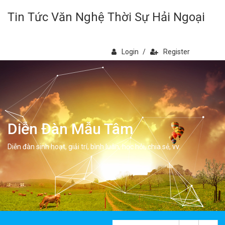
Tin Tức Văn Nghệ Thời Sự Hải Ngoại
Login
/
Register
Diễn Đàn Mẫu Tâm
Diễn đàn sinh hoạt, giải trí, bình luân, học hỏi, chia sẻ, vv.