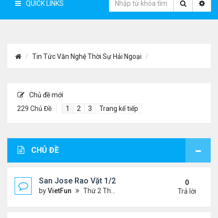
QUICK LINKS
Tin Tức Văn Nghệ Thời Sự Hải Ngoại
Chủ đề mới
229 Chủ Đề
1
2
3
Trang kế tiếp
CHỦ ĐỀ
San Jose Rao Vặt 1/21/22- 1/28/22
0
by
VietFun
Thứ 2 Tháng 1 24, 2022 10:25 pm
Trả lời