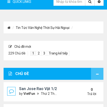
QUICK LINKS
Tin Tức Văn Nghệ Thời Sự Hải Ngoại
Chủ đề mới
229 Chủ Đề
1
2
3
Trang kế tiếp
CHỦ ĐỀ
San Jose Rao Vặt 1/21/22- 1/28/22
0
by
VietFun
Thứ 2 Tháng 1 24, 2022 10:25 pm
Trả lời