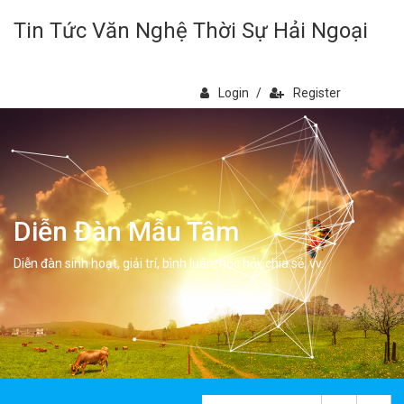
Tin Tức Văn Nghệ Thời Sự Hải Ngoại
Login
/
Register
Diễn Đàn Mẫu Tâm
Diễn đàn sinh hoạt, giải trí, bình luân, học hỏi, chia sẻ, vv.