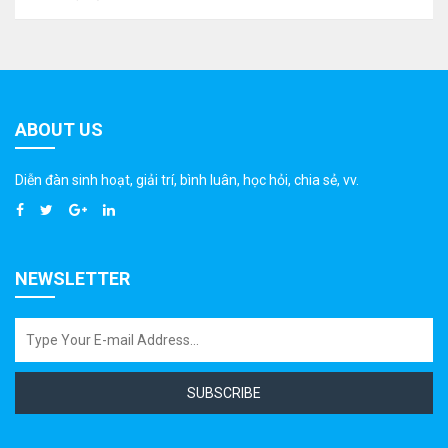
ABOUT US
Diễn đàn sinh hoạt, giải trí, bình luân, học hỏi, chia sẻ, vv.
NEWSLETTER
SUBSCRIBE