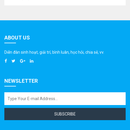
ABOUT US
Diễn đàn sinh hoạt, giải trí, bình luân, học hỏi, chia sẻ, vv.
NEWSLETTER
SUBSCRIBE