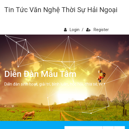
Tin Tức Văn Nghệ Thời Sự Hải Ngoại
Login
/
Register
Diễn Đàn Mẫu Tâm
Diễn đàn sinh hoạt, giải trí, bình luân, học hỏi, chia sẻ, vv.