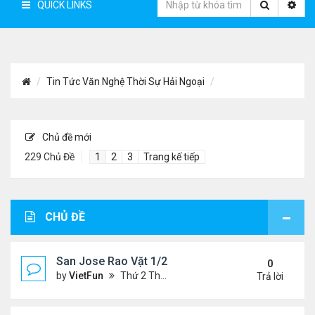
QUICK LINKS
Tin Tức Văn Nghệ Thời Sự Hải Ngoại
Chủ đề mới
229 Chủ Đề
1
2
3
Trang kế tiếp
CHỦ ĐỀ
San Jose Rao Vặt 1/21/22- 1/28/22
0
by
VietFun
Thứ 2 Tháng 1 24, 2022 10:25 pm
Trả lời