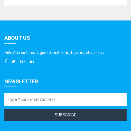
ABOUT US
Diễn đàn sinh hoạt, giải trí, bình luân, học hỏi, chia sẻ, vv.
NEWSLETTER
SUBSCRIBE