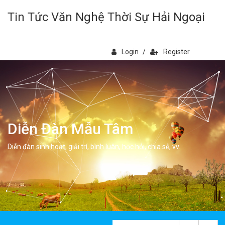
Tin Tức Văn Nghệ Thời Sự Hải Ngoại
Login
/
Register
Diễn Đàn Mẫu Tâm
Diễn đàn sinh hoạt, giải trí, bình luân, học hỏi, chia sẻ, vv.