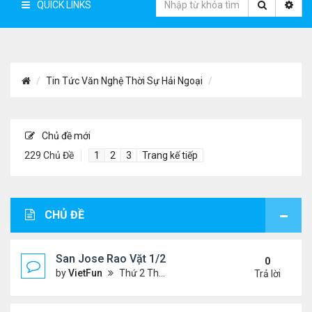
QUICK LINKS
Tin Tức Văn Nghệ Thời Sự Hải Ngoại
Chủ đề mới
229 Chủ Đề
1
2
3
Trang kế tiếp
CHỦ ĐỀ
San Jose Rao Vặt 1/21/22- 1/28/22
0
by
VietFun
Thứ 2 Tháng 1 24, 2022 10:25 pm
Trả lời