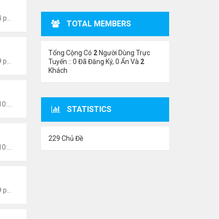
Thứ 7 Tháng 1 15, 2022 8:54 pm
TOTAL MEMBERS
Tổng Cộng Có
2
Người Dùng Trực
Thứ 7 Tháng 1 15, 2022 8:49 pm
Tuyến :: 0 Đã Đăng Ký, 0 Ẩn Và
2
Khách
Chủ nhật Tháng 1 09, 2022 10:06 pm
STATISTICS
229 Chủ Đề
Chủ nhật Tháng 1 09, 2022 10:02 pm
Thứ 2 Tháng 1 03, 2022 8:29 pm