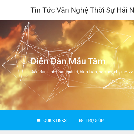
Tin Tức Văn Nghệ Thời Sự Hải 
Diễn Đàn Mẫu Tâm
Diễn đàn sinh hoạt, giải trí, bình luân, học hỏi, chia sẻ, vv.
QUICK LINKS
TRỢ GIÚP