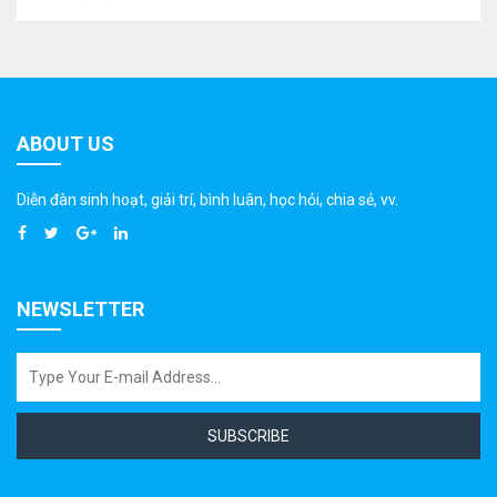
ABOUT US
Diễn đàn sinh hoạt, giải trí, bình luân, học hỏi, chia sẻ, vv.
NEWSLETTER
SUBSCRIBE