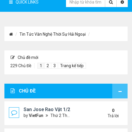
QUICK LINKS
Tin Tức Văn Nghệ Thời Sự Hải Ngoại
Chủ đề mới
229 Chủ Đề
1
2
3
Trang kế tiếp
CHỦ ĐỀ
San Jose Rao Vặt 1/21/22- 1/28/22
0
by
VietFun
Thứ 2 Tháng 1 24, 2022 10:25 pm
Trả lời