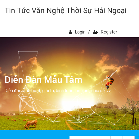
Tin Tức Văn Nghệ Thời Sự Hải Ngoại
Login
/
Register
Diễn Đàn Mẫu Tâm
Diễn đàn sinh hoạt, giải trí, bình luân, học hỏi, chia sẻ, vv.