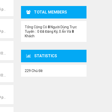
Thứ 7 Tháng 1 15, 2022 8:54 pm
TOTAL MEMBERS
Tổng Cộng Có
8
Người Dùng Trực
Thứ 7 Tháng 1 15, 2022 8:49 pm
Tuyến :: 0 Đã Đăng Ký, 0 Ẩn Và
8
Khách
Chủ nhật Tháng 1 09, 2022 10:06 pm
STATISTICS
229 Chủ Đề
Chủ nhật Tháng 1 09, 2022 10:02 pm
Thứ 2 Tháng 1 03, 2022 8:29 pm