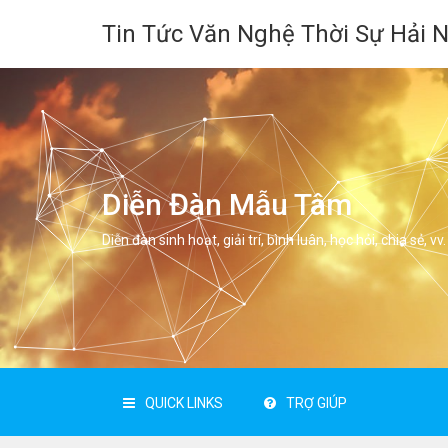
Tin Tức Văn Nghệ Thời Sự Hải 
Diễn Đàn Mẫu Tâm
Diễn đàn sinh hoạt, giải trí, bình luân, học hỏi, chia sẻ, vv.
QUICK LINKS
TRỢ GIÚP