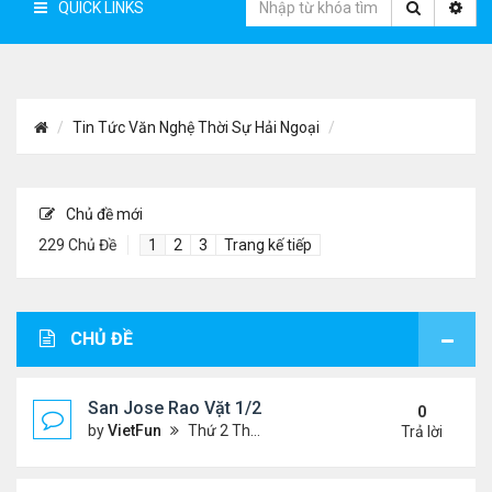
QUICK LINKS
Tin Tức Văn Nghệ Thời Sự Hải Ngoại
Chủ đề mới
229 Chủ Đề
1
2
3
Trang kế tiếp
CHỦ ĐỀ
San Jose Rao Vặt 1/21/22- 1/28/22
0
by
VietFun
Thứ 2 Tháng 1 24, 2022 10:25 pm
Trả lời