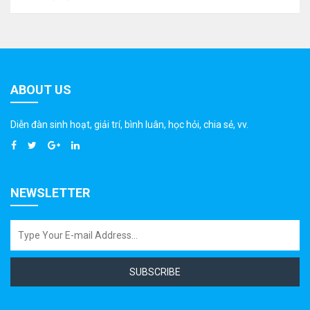
ABOUT US
Diễn đàn sinh hoạt, giải trí, bình luân, học hỏi, chia sẻ, vv.
NEWSLETTER
SUBSCRIBE