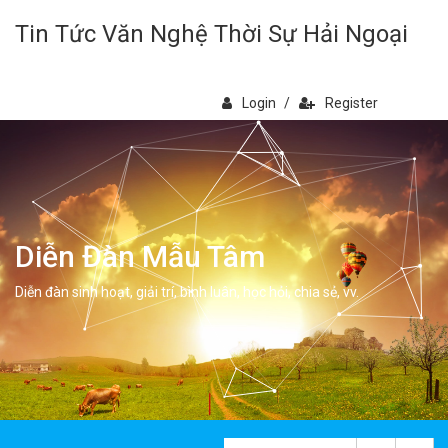
Tin Tức Văn Nghệ Thời Sự Hải Ngoại
Login
/
Register
Diễn Đàn Mẫu Tâm
Diễn đàn sinh hoạt, giải trí, bình luân, học hỏi, chia sẻ, vv.