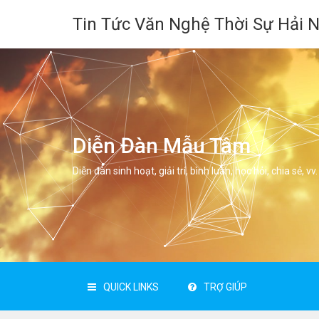
Tin Tức Văn Nghệ Thời Sự Hải 
Diễn Đàn Mẫu Tâm
Diễn đàn sinh hoạt, giải trí, bình luân, học hỏi, chia sẻ, vv.
QUICK LINKS
TRỢ GIÚP