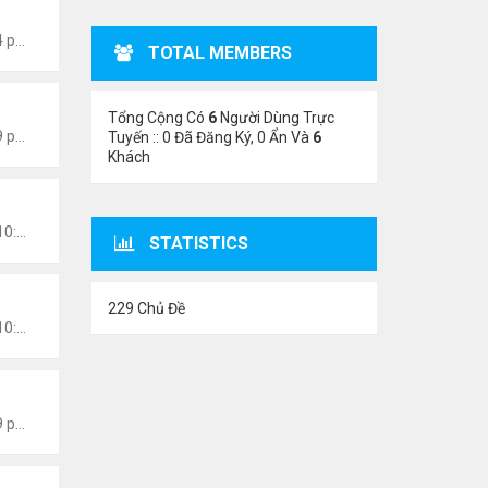
Thứ 7 Tháng 1 15, 2022 8:54 pm
TOTAL MEMBERS
Tổng Cộng Có
6
Người Dùng Trực
Thứ 7 Tháng 1 15, 2022 8:49 pm
Tuyến :: 0 Đã Đăng Ký, 0 Ẩn Và
6
Khách
Chủ nhật Tháng 1 09, 2022 10:06 pm
STATISTICS
229 Chủ Đề
Chủ nhật Tháng 1 09, 2022 10:02 pm
Thứ 2 Tháng 1 03, 2022 8:29 pm