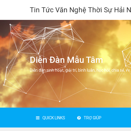
Tin Tức Văn Nghệ Thời Sự Hải 
Diễn Đàn Mẫu Tâm
Diễn đàn sinh hoạt, giải trí, bình luân, học hỏi, chia sẻ, vv.
QUICK LINKS
TRỢ GIÚP