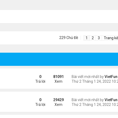
229 Chủ Đề
1
2
3
Trang kế
0
81091
Bài viết mới nhất by
VietFun
Trả lời
Xem
0
29429
Bài viết mới nhất by
VietFun
Trả lời
Xem