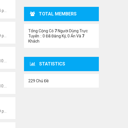
Thứ 7 Tháng 1 15, 2022 8:54 pm
TOTAL MEMBERS
Tổng Cộng Có
7
Người Dùng Trực
Thứ 7 Tháng 1 15, 2022 8:49 pm
Tuyến :: 0 Đã Đăng Ký, 0 Ẩn Và
7
Khách
Chủ nhật Tháng 1 09, 2022 10:06 pm
STATISTICS
229 Chủ Đề
Chủ nhật Tháng 1 09, 2022 10:02 pm
Thứ 2 Tháng 1 03, 2022 8:29 pm