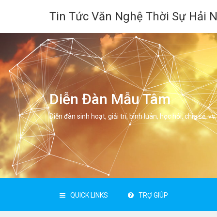
Tin Tức Văn Nghệ Thời Sự Hải 
Diễn Đàn Mẫu Tâm
Diễn đàn sinh hoạt, giải trí, bình luân, học hỏi, chia sẻ, vv.
QUICK LINKS
TRỢ GIÚP