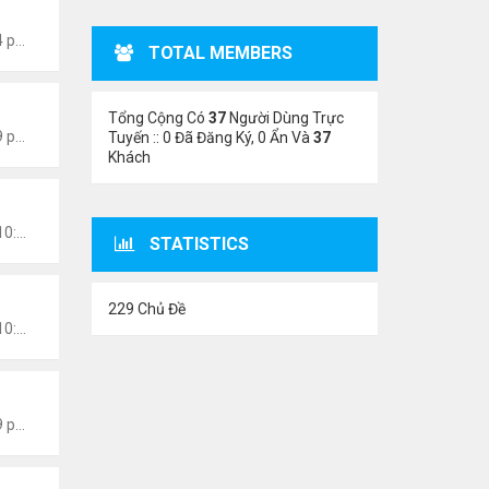
Thứ 7 Tháng 1 15, 2022 8:54 pm
TOTAL MEMBERS
Tổng Cộng Có
37
Người Dùng Trực
Thứ 7 Tháng 1 15, 2022 8:49 pm
Tuyến :: 0 Đã Đăng Ký, 0 Ẩn Và
37
Khách
Chủ nhật Tháng 1 09, 2022 10:06 pm
STATISTICS
229 Chủ Đề
Chủ nhật Tháng 1 09, 2022 10:02 pm
Thứ 2 Tháng 1 03, 2022 8:29 pm