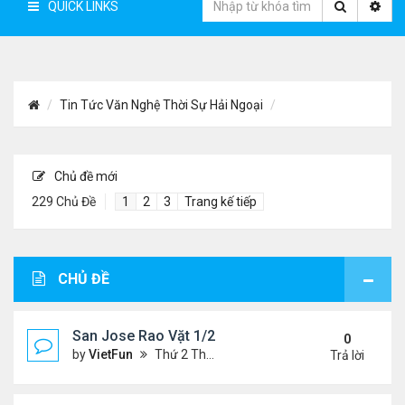
QUICK LINKS
Tin Tức Văn Nghệ Thời Sự Hải Ngoại
Chủ đề mới
229 Chủ Đề
1
2
3
Trang kế tiếp
CHỦ ĐỀ
San Jose Rao Vặt 1/21/22- 1/28/22
0
by
VietFun
Thứ 2 Tháng 1 24, 2022 10:25 pm
Trả lời