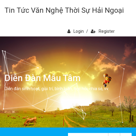
Tin Tức Văn Nghệ Thời Sự Hải Ngoại
Login
/
Register
Diễn Đàn Mẫu Tâm
Diễn đàn sinh hoạt, giải trí, bình luân, học hỏi, chia sẻ, vv.