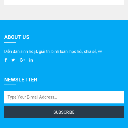
ABOUT US
Diễn đàn sinh hoạt, giải trí, bình luân, học hỏi, chia sẻ, vv.
NEWSLETTER
SUBSCRIBE