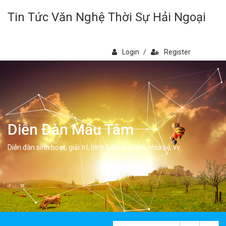
Tin Tức Văn Nghệ Thời Sự Hải Ngoại
Login
/
Register
Diễn Đàn Mẫu Tâm
Diễn đàn sinh hoạt, giải trí, bình luân, học hỏi, chia sẻ, vv.