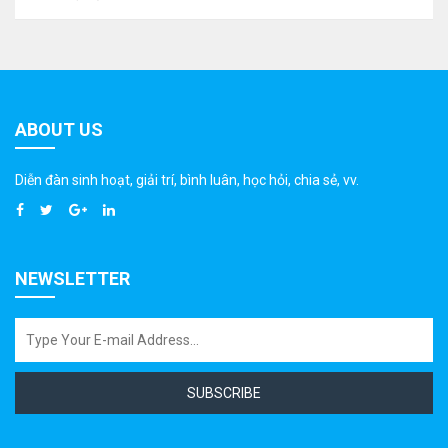
ABOUT US
Diễn đàn sinh hoạt, giải trí, bình luân, học hỏi, chia sẻ, vv.
NEWSLETTER
SUBSCRIBE