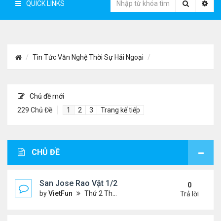
QUICK LINKS
Tin Tức Văn Nghệ Thời Sự Hải Ngoại
Chủ đề mới
229 Chủ Đề
1
2
3
Trang kế tiếp
CHỦ ĐỀ
San Jose Rao Vặt 1/21/22- 1/28/22
0
by
VietFun
Thứ 2 Tháng 1 24, 2022 10:25 pm
Trả lời