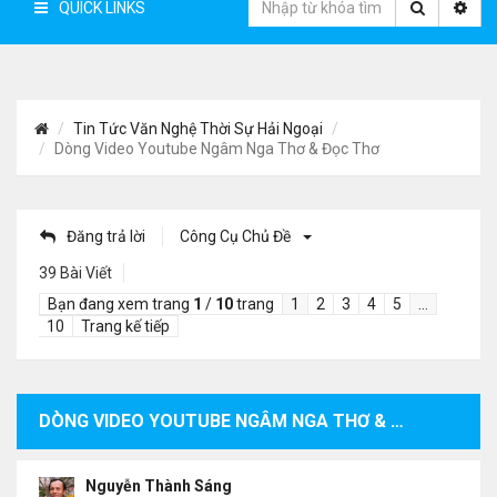
QUICK LINKS
Tin Tức Văn Nghệ Thời Sự Hải Ngoại
Dòng Video Youtube Ngâm Nga Thơ & Đọc Thơ
Đăng trả lời
Công Cụ Chủ Đề
39 Bài Viết
Bạn đang xem trang
1
/
10
trang
1
2
3
4
5
…
10
Trang kế tiếp
DÒNG VIDEO YOUTUBE NGÂM NGA THƠ & ĐỌC THƠ
Nguyễn Thành Sáng