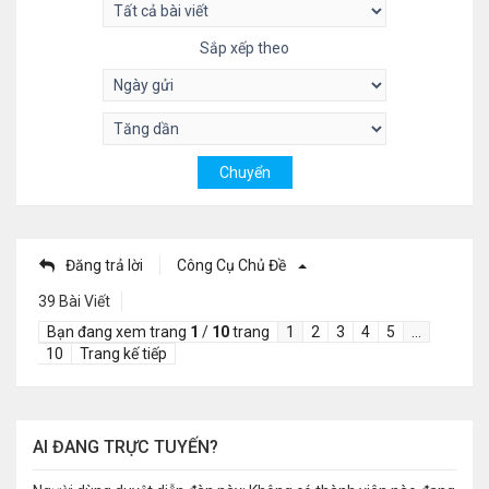
Sắp xếp theo
Đăng trả lời
Công Cụ Chủ Đề
39 Bài Viết
Bạn đang xem trang
1
/
10
trang
1
2
3
4
5
…
10
Trang kế tiếp
AI ĐANG TRỰC TUYẾN?