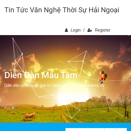
Tin Tức Văn Nghệ Thời Sự Hải Ngoại
Login
/
Register
Diễn Đàn Mẫu Tâm
Diễn đàn sinh hoạt, giải trí, bình luân, học hỏi, chia sẻ, vv.