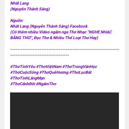
Nhất Lang
(Nguyễn Thành Sáng)
Nguồn:
Nhất Lang (Nguyễn Thành Sáng) Facebook
(Có thêm nhiều Video ngâm nga Thơ Nhạc “NGHE NHẠC
BẰNG THƠ”, Đọc Thơ & Nhiều Thể Loại Thơ Hay)
---------------------------------------------------------------
----------------------------------
#ThơTìnhYêu #ThơViệtNam #ThơTrongVănHọc
#ThơCuộcSống #ThơQuêHương #ThơLụcBát
#ThơTìnhLãngMạn
#ThơCảnhĐời #NgâmThơ