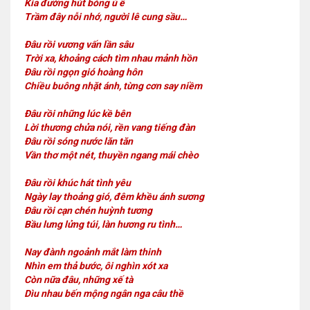
Kia đường hút bóng ủ ê
Trầm đây nỗi nhớ, người lê cung sầu…
Đâu rồi vương vấn lần sâu
Trời xa, khoảng cách tìm nhau mảnh hồn
Đâu rồi ngọn gió hoàng hôn
Chiều buông nhặt ánh, từng cơn say niềm
Đâu rồi những lúc kề bên
Lời thương chửa nói, rền vang tiếng đàn
Đâu rồi sóng nước lăn tăn
Vần thơ một nét, thuyền ngang mái chèo
Đâu rồi khúc hát tình yêu
Ngày lay thoảng gió, đêm khều ánh sương
Đâu rồi cạn chén huỳnh tương
Bầu lưng lửng túi, làn hương ru tình…
Nay đành ngoảnh mắt làm thinh
Nhìn em thả bước, ôi nghìn xót xa
Còn nữa đâu, những xế tà
Dìu nhau bến mộng ngân nga câu thề