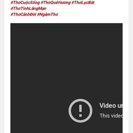
#ThơCuộcSống #ThơQuêHương #ThơLụcBát
#ThơTìnhLãngMạn
#ThơCảnhĐời #NgâmThơ