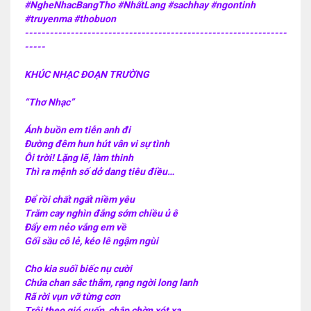
#NgheNhacBangTho #NhấtLang #sachhay #ngontinh
#truyenma #thobuon
---------------------------------------------------------------
-----
KHÚC NHẠC ĐOẠN TRƯỜNG
“Thơ Nhạc”
Ánh buồn em tiễn anh đi
Đường đêm hun hút vân vi sự tình
Ôi trời! Lặng lẽ, làm thinh
Thì ra mệnh số dở dang tiêu điều…
Để rồi chất ngất niềm yêu
Trăm cay nghìn đắng sớm chiều ủ ê
Đẩy em nẻo vắng em về
Gối sầu cô lẻ, kéo lê ngậm ngùi
Cho kia suối biếc nụ cười
Chứa chan sắc thắm, rạng ngời long lanh
Rã rời vụn vỡ từng cơn
Trôi theo gió cuốn, chập chờn xót xa