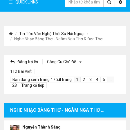
QUICK LINKS
Tin Tức Văn Nghệ Thời Sự Hải Ngoại
Nghe Nhạc Bằng Thơ - Ngâm Nga Thơ & Đọc Thơ
Đăng trả lời
Công Cụ Chủ Đề
112 Bài Viết
Bạn đang xem trang
1
/
28
trang
1
2
3
4
5
…
28
Trang kế tiếp
NGHE NHẠC BẰNG THƠ - NGÂM NGA THƠ & ĐỌC THƠ
Nguyễn Thành Sáng