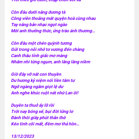
Còn đâu dưới nắng dương tà
Công viên thoảng mát quyện hoà cùng nhau
Tay nâng bản nhạc ngọt ngào
Mời anh thưởng thức, ửng trào ánh thương…
Còn đâu một chén quỳnh tương
Gửi trong nỗi nhớ tơ vương đến chàng
Canh thâu tỉnh giấc mơ màng
Nhâm nhi từng ngụm, anh lâng lâng niềm
Giờ đây vỡ nát con thuyền
Dư hương kỷ niệm nối liền tâm tư
Ngỡ ngàng ngắm giọt lệ dư
Anh nghe khúc ruột nát nhừ Lan ôi!
Duyên ta thuở ấy lỡ rồi
Trời nay bóng xế, bụi đời lửng lơ
Đành thôi giây phút thẫn thờ
Kéo tình cõi mất, đêm mơ thả hồn…
13/12/2023