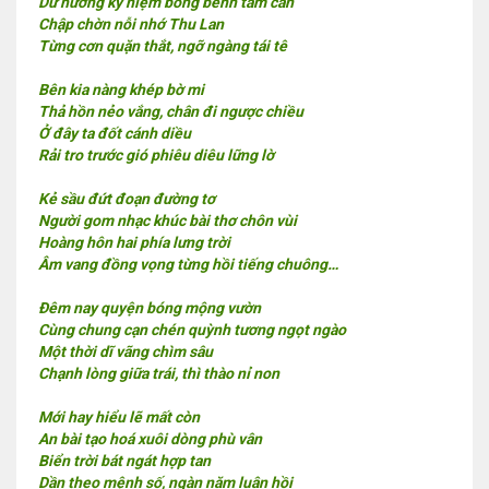
Dư hương kỷ niệm bồng bềnh tâm can
Chập chờn nỗi nhớ Thu Lan
Từng cơn quặn thắt, ngỡ ngàng tái tê
Bên kia nàng khép bờ mi
Thả hồn nẻo vắng, chân đi ngược chiều
Ở đây ta đốt cánh diều
Rải tro trước gió phiêu diêu lững lờ
Kẻ sầu đứt đoạn đường tơ
Người gom nhạc khúc bài thơ chôn vùi
Hoàng hôn hai phía lưng trời
Âm vang đồng vọng từng hồi tiếng chuông…
Đêm nay quyện bóng mộng vườn
Cùng chung cạn chén quỳnh tương ngọt ngào
Một thời dĩ vãng chìm sâu
Chạnh lòng giữa trái, thì thào nỉ non
Mới hay hiểu lẽ mất còn
An bài tạo hoá xuôi dòng phù vân
Biển trời bát ngát hợp tan
Dần theo mệnh số, ngàn năm luân hồi