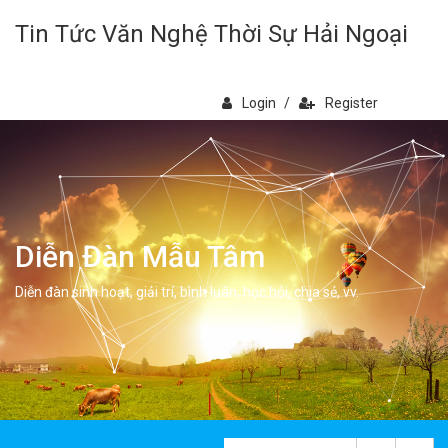
Tin Tức Văn Nghệ Thời Sự Hải Ngoại
Login
/
Register
Diễn Đàn Mẫu Tâm
Diễn đàn sinh hoạt, giải trí, bình luân, học hỏi, chia sẻ, vv.