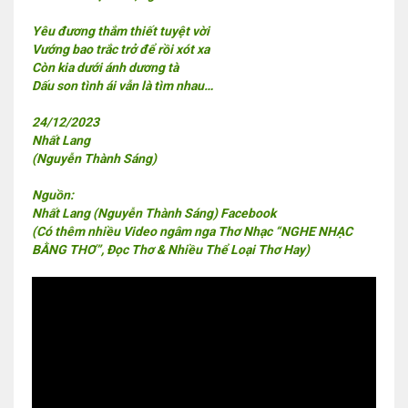
Yêu đương thắm thiết tuyệt vời
Vướng bao trắc trở để rồi xót xa
Còn kia dưới ánh dương tà
Dấu son tình ái vẫn là tìm nhau…
24/12/2023
Nhất Lang
(Nguyễn Thành Sáng)
Nguồn:
Nhất Lang (Nguyễn Thành Sáng) Facebook
(Có thêm nhiều Video ngâm nga Thơ Nhạc “NGHE NHẠC
BẰNG THƠ”, Đọc Thơ & Nhiều Thể Loại Thơ Hay)