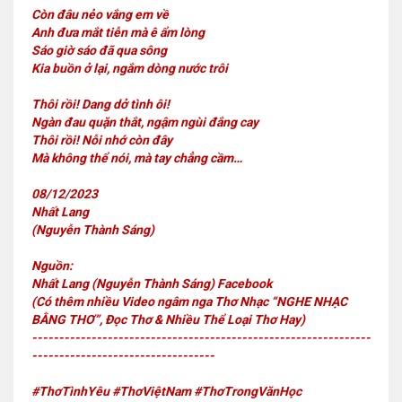
Còn đâu nẻo vắng em về
Anh đưa mắt tiễn mà ê ẩm lòng
Sáo giờ sáo đã qua sông
Kia buồn ở lại, ngắm dòng nước trôi
Thôi rồi! Dang dở tình ôi!
Ngàn đau quặn thắt, ngậm ngùi đắng cay
Thôi rồi! Nỗi nhớ còn đây
Mà không thể nói, mà tay chẳng cầm…
08/12/2023
Nhất Lang
(Nguyễn Thành Sáng)
Nguồn:
Nhất Lang (Nguyễn Thành Sáng) Facebook
(Có thêm nhiều Video ngâm nga Thơ Nhạc “NGHE NHẠC
BẰNG THƠ”, Đọc Thơ & Nhiều Thể Loại Thơ Hay)
---------------------------------------------------------------
----------------------------------
#ThơTìnhYêu #ThơViệtNam #ThơTrongVănHọc