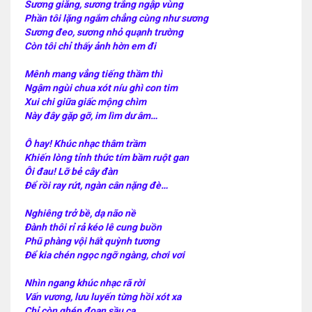
Sương giăng, sương trắng ngập vùng
Phần tôi lặng ngắm chẳng cùng như sương
Sương đeo, sương nhỏ quạnh trường
Còn tôi chỉ thấy ảnh hờn em đi
Mênh mang vẳng tiếng thầm thì
Ngậm ngùi chua xót níu ghì con tim
Xui chi giữa giấc mộng chìm
Này đây gặp gỡ, im lìm dư âm…
Ô hay! Khúc nhạc thâm trầm
Khiến lòng tỉnh thức tím bầm ruột gan
Ôi đau! Lỡ bẻ cây đàn
Để rồi ray rứt, ngàn cân nặng đè…
Nghiêng trở bề, dạ não nề
Đành thôi rỉ rả kéo lê cung buồn
Phũ phàng vội hất quỳnh tương
Để kia chén ngọc ngỡ ngàng, chơi vơi
Nhìn ngang khúc nhạc rã rời
Vấn vương, lưu luyến từng hồi xót xa
Chỉ còn ghép đoạn sầu ca