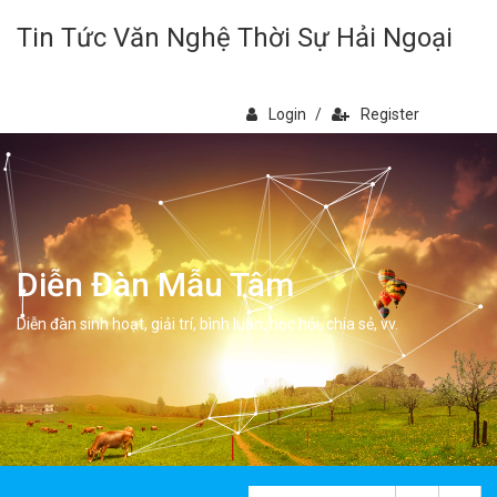
Tin Tức Văn Nghệ Thời Sự Hải Ngoại
Login
/
Register
Diễn Đàn Mẫu Tâm
Diễn đàn sinh hoạt, giải trí, bình luân, học hỏi, chia sẻ, vv.