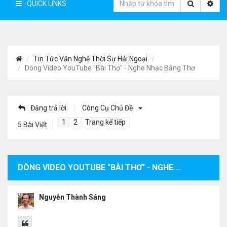
QUICK LINKS
Tin Tức Văn Nghệ Thời Sự Hải Ngoại
Dòng Video YouTube "Bài Thơ" - Nghe Nhạc Bằng Thơ
Đăng trả lời
Công Cụ Chủ Đề
1
2
Trang kế tiếp
5 Bài Viết
DÒNG VIDEO YOUTUBE "BÀI THƠ" - NGHE NHẠC BẰNG THƠ
Nguyễn Thành Sáng