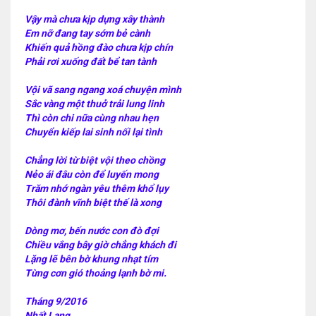
Vậy mà chưa kịp dựng xây thành
Em nỡ đang tay sớm bẻ cành
Khiến quả hồng đào chưa kịp chín
Phải rơi xuống đất bể tan tành
Vội vã sang ngang xoá chuyện mình
Sắc vàng một thuở trải lung linh
Thì còn chi nữa cùng nhau hẹn
Chuyển kiếp lai sinh nối lại tình
Chẳng lời từ biệt vội theo chồng
Nẻo ái đâu còn để luyến mong
Trăm nhớ ngàn yêu thêm khổ lụy
Thôi đành vĩnh biệt thế là xong
Dòng mơ, bến nước con đò đợi
Chiều vắng bây giờ chẳng khách đi
Lặng lẽ bên bờ khung nhạt tím
Từng cơn gió thoảng lạnh bờ mi.
Tháng 9/2016
Nhất Lang