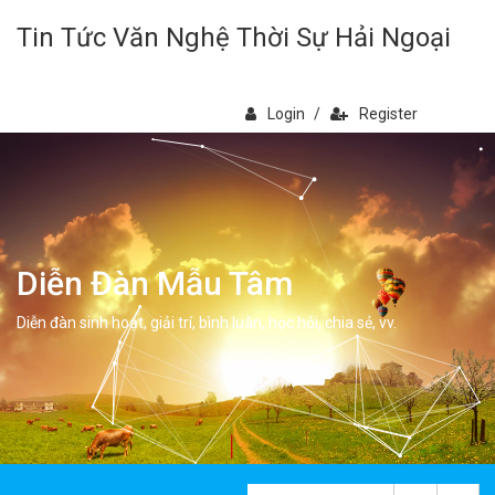
Tin Tức Văn Nghệ Thời Sự Hải Ngoại
Login
/
Register
Diễn Đàn Mẫu Tâm
Diễn đàn sinh hoạt, giải trí, bình luân, học hỏi, chia sẻ, vv.