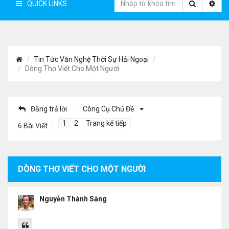
QUICK LINKS
Tin Tức Văn Nghệ Thời Sự Hải Ngoại
Dòng Thơ Viết Cho Một Người
Đăng trả lời
Công Cụ Chủ Đề
1
2
Trang kế tiếp
6 Bài Viết
DÒNG THƠ VIẾT CHO MỘT NGƯỜI
Nguyễn Thành Sáng