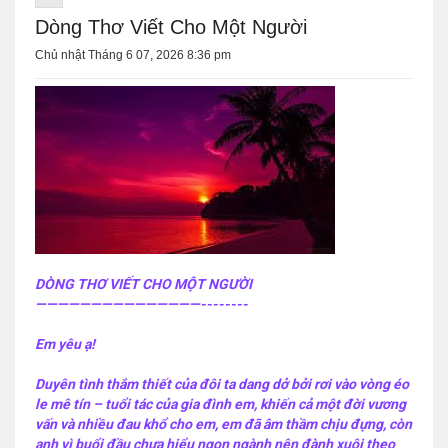
Dòng Thơ Viết Cho Một Người
Chủ nhật Tháng 6 07, 2026 8:36 pm
DÒNG THƠ VIẾT CHO MỘT NGƯỜI
———————————————--------
Em yêu ạ!
Duyên tình thắm thiết của đôi ta dang dở bởi rơi vào vòng éo
le mê tín – tuổi tác của gia đình em, khiến cả một đời vương
vấn và nhiều đau khổ cho em, em đã âm thầm chịu đựng, còn
anh vì buổi đầu chưa hiểu ngọn ngành nên đành xuôi theo