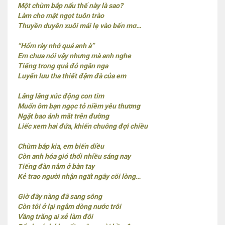
Một chùm bắp nấu thế này là sao?
Làm cho mật ngọt tuôn trào
Thuyền duyên xuôi mái lẹ vào bến mơ…
“Hổm rày nhớ quá anh à”
Em chưa nói vậy nhưng mà anh nghe
Tiếng trong quả đỏ ngân nga
Luyến lưu tha thiết đậm đà của em
Lâng lâng xúc động con tim
Muốn ôm bạn ngọc tỏ niềm yêu thương
Ngặt bao ánh mắt trên đường
Liếc xem hai đứa, khiến chuông đợi chiều
Chùm bắp kia, em biến diều
Còn anh hóa gió thổi nhiều sáng nay
Tiếng đàn nằm ở bàn tay
Kẻ trao người nhận ngất ngây cõi lòng…
Giờ đây nàng đã sang sông
Còn tôi ở lại ngắm dòng nước trôi
Vầng trăng ai xẻ làm đôi