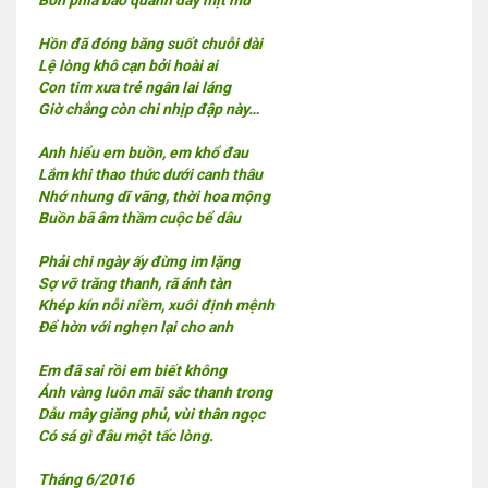
Bốn phía bao quanh dãy mịt mù
Hồn đã đóng băng suốt chuỗi dài
Lệ lòng khô cạn bởi hoài ai
Con tim xưa trẻ ngân lai láng
Giờ chẳng còn chi nhịp đập này…
Anh hiểu em buồn, em khổ đau
Lắm khi thao thức dưới canh thâu
Nhớ nhung dĩ vãng, thời hoa mộng
Buồn bã âm thầm cuộc bể dâu
Phải chi ngày ấy đừng im lặng
Sợ vỡ trăng thanh, rã ánh tàn
Khép kín nỗi niềm, xuôi định mệnh
Để hờn với nghẹn lại cho anh
Em đã sai rồi em biết không
Ánh vàng luôn mãi sắc thanh trong
Dẫu mây giăng phủ, vùi thân ngọc
Có sá gì đâu một tấc lòng.
Tháng 6/2016