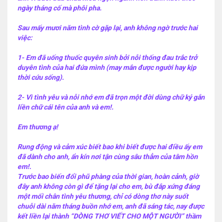
ngày tháng cố mà phôi pha.
Sau mấy mươi năm tình cờ gặp lại, anh không ngờ trước hai
việc:
1- Em đã uống thuốc quyên sinh bởi nỗi thống đau trắc trở
duyên tình của hai đứa mình (may mắn được người hay kịp
thời cứu sống).
2- Vì tình yêu và nỗi nhớ em đã trọn một đời dùng chữ ký gắn
liền chữ cái tên của anh và em!.
Em thương ạ!
Rung động và cảm xúc biết bao khi biết được hai điều ấy em
đã dành cho anh, ẩn kín nơi tận cùng sâu thẳm của tâm hồn
em!.
Trước bao biến đổi phũ phàng của thời gian, hoàn cảnh, giờ
đây anh không còn gì để tặng lại cho em, bù đắp xứng đáng
một mối chân tình yêu thương, chỉ có dòng thơ này suốt
chuỗi dài năm tháng buồn nhớ em, anh đã sáng tác, nay được
kết liền lại thành “DÒNG THƠ VIẾT CHO MỘT NGƯỜI” thầm