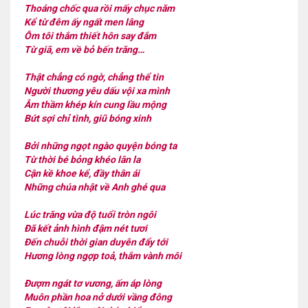
Thoáng chốc qua rồi mấy chục năm
Kể từ đêm ấy ngất men lâng
Ôm tôi thắm thiết hôn say đắm
Từ giã, em về bỏ bến trăng…
Thật chẳng có ngờ, chẳng thể tin
Người thương yêu dấu vội xa mình
Âm thầm khép kín cung lầu mộng
Bứt sợi chỉ tình, giũ bóng xinh
Bởi những ngọt ngào quyện bóng ta
Từ thời bé bỏng khéo lân la
Cận kề khoe kể, đầy thân ái
Những chúa nhật về Anh ghé qua
Lúc trăng vừa độ tuổi tròn ngôi
Đã kết ảnh hình đậm nét tươi
Đến chuỗi thời gian duyên đẩy tới
Hương lòng ngợp toả, thắm vành môi
Đượm ngát tơ vương, ấm áp lòng
Muôn phần hoa nở dưới vầng đông