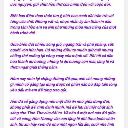
ước nguyện: gửi chút hồn thơ của mình đến với cuộc đời.
Biết bao đêm thao thức tìm ý, biết bao canh dài trăn trở với
từng câu chữ. Những vất vả, nhọc nhằn ấy âm thầm in dấu
trong tâm hồn em và anh như những mùa mưa nắng của một
hành trình dài.
Giữa biển đời nhiều sóng gió, ngang trái và phũ phàng, sức
người vốn hữu hạn. Có những điều ta muốn giữ mãi nhưng
chẳng thể cưỡng lại vòng xoay của mệnh số. Rồi tất cả dần
hóa thành dư hương, nhưng là dư hương còn mãi, lặng lẽ và
thơm ngát giữa tháng năm.
Hôm nay nhìn lại chặng đường đã qua, anh chỉ mong những
gì mình cố gắng tạo dựng được sẽ phần nào bù đắp tấm lòng
yêu dấu mà em đã từng trao gửi.
Anh đã cố gắng dựng nên một dấu ấn nhỏ giữa dòng đời,
không phải để vinh danh mình, mà để lưu lại một chút ánh
sáng cho Tình Thơ của đôi ta. Và nếu ở một nơi nào đó giữa
cõi vô cùng, Hồn Nương vẫn còn lặng lẽ dõi theo bước chân
anh, thì xin hãy xem đó như một ngọn lửa ấm, sưởi nhẹ linh