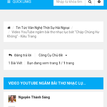
QUICK LINKS
Tin Tức Văn Nghệ Thời Sự Hải Ngoại
Video YouTube ngâm bài thơ nhạc lục bát "Chập Chùng Hư
Không" - Kiều Trang
Đăng trả lời
Công Cụ Chủ Đề
1 Bài Viết
Bạn đang xem trang
1
/
1
trang
VIDEO YOUTUBE NGÂM BÀI THƠ NHẠC LỤC BÁT "CHẬP CHÙNG HƯ KHÔNG" - KIỀU TRANG
Nguyễn Thành Sáng