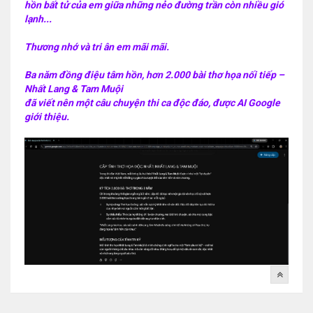
hồn bất tử của em giữa những nẻo đường trần còn nhiều gió
lạnh...
Thương nhớ và tri ân em mãi mãi.
Ba năm đồng điệu tâm hồn, hơn 2.000 bài thơ họa nối tiếp –
Nhất Lang & Tam Muội
đã viết nên một câu chuyện thi ca độc đáo, được AI Google
giới thiệu.