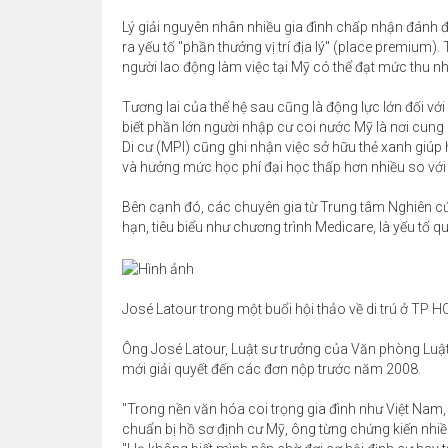
Lý giải nguyên nhân nhiều gia đình chấp nhận đánh 
ra yếu tố "phần thưởng vị trí địa lý" (place premium)
người lao động làm việc tại Mỹ có thể đạt mức thu nh
Tương lai của thế hệ sau cũng là động lực lớn đối 
biết phần lớn người nhập cư coi nước Mỹ là nơi cung c
Di cư (MPI) cũng ghi nhận việc sở hữu thẻ xanh giúp 
và hưởng mức học phí đại học thấp hơn nhiều so với 
Bên cạnh đó, các chuyên gia từ Trung tâm Nghiên cứ
hạn, tiêu biểu như chương trình Medicare, là yếu tố 
José Latour trong một buổi hội thảo về di trú ở TP 
Ông José Latour, Luật sư trưởng của Văn phòng Luật 
mới giải quyết đến các đơn nộp trước năm 2008.
"Trong nền văn hóa coi trọng gia đình như Việt Nam, 
chuẩn bị hồ sơ định cư Mỹ, ông từng chứng kiến nhiề