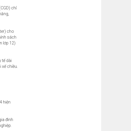
(CGD) chỉ
 năng,
ter) cho
Chính sách
n lớp 12)
 tế dài
 xế chiều.
4 hiện
gia đình
nghiệp.