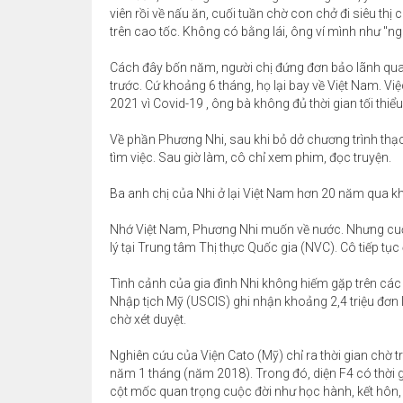
viên rồi về nấu ăn, cuối tuần chờ con chở đi siêu thị
trên cao tốc. Không có bằng lái, ông ví mình như "ng
Cách đây bốn năm, người chị đứng đơn bảo lãnh qua 
trước. Cứ khoảng 6 tháng, họ lại bay về Việt Nam. V
2021 vì Covid-19 , ông bà không đủ thời gian tối thiểu 
Về phần Phương Nhi, sau khi bỏ dở chương trình thạc
tìm việc. Sau giờ làm, cô chỉ xem phim, đọc truyện.
Ba anh chị của Nhi ở lại Việt Nam hơn 20 năm qua kh
Nhớ Việt Nam, Phương Nhi muốn về nước. Nhưng cuối
lý tại Trung tâm Thị thực Quốc gia (NVC). Cô tiếp tục 
Tình cảnh của gia đình Nhi không hiếm gặp trên các
Nhập tịch Mỹ (USCIS) ghi nhận khoảng 2,4 triệu đơn
chờ xét duyệt.
Nghiên cứu của Viện Cato (Mỹ) chỉ ra thời gian chờ 
năm 1 tháng (năm 2018). Trong đó, diện F4 có thời gi
cột mốc quan trọng cuộc đời như học hành, kết hôn