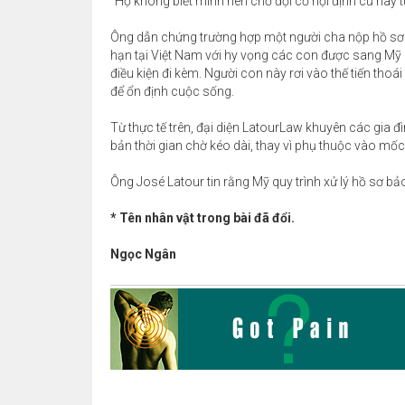
"Họ không biết mình nên chờ đợi cơ hội định cư hay t
Ông dẫn chứng trường hợp một người cha nộp hồ sơ d
hạn tại Việt Nam với hy vọng các con được sang Mỹ 
điều kiện đi kèm. Người con này rơi vào thế tiến thoá
để ổn định cuộc sống.
Từ thực tế trên, đại diện LatourLaw khuyên các gia đ
bản thời gian chờ kéo dài, thay vì phụ thuộc vào mốc 
Ông José Latour tin rằng Mỹ quy trình xử lý hồ sơ bả
* Tên nhân vật trong bài đã đổi.
Ngọc Ngân