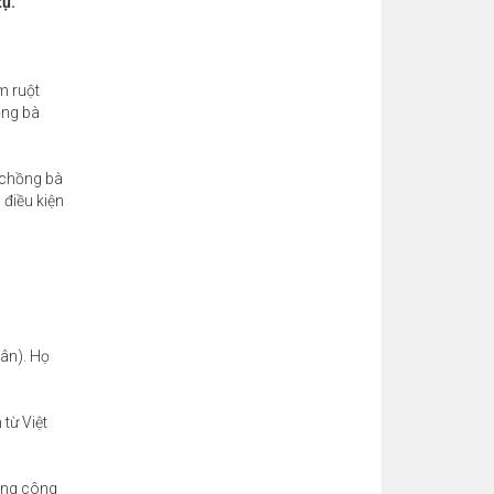
tụ.
m ruột
ồng bà
 chồng bà
 điều kiện
hân). Họ
từ Việt
vòng công