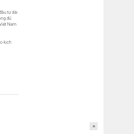
ầu tư dài
ông đủ
ở Việt Nam
eo kịch