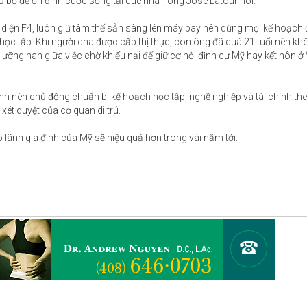
ừ bỏ để ổn định cuộc sống tại quê nhà", ông José Latour nói.
iện F4, luôn giữ tâm thế sẵn sàng lên máy bay nên dừng mọi kế hoạch đ
học tập. Khi người cha được cấp thị thực, con ông đã quá 21 tuổi nên kh
i lưỡng nan giữa việc chờ khiếu nại để giữ cơ hội định cư Mỹ hay kết hôn 
ình nên chủ động chuẩn bị kế hoạch học tập, nghề nghiệp và tài chính th
xét duyệt của cơ quan di trú.
o lãnh gia đình của Mỹ sẽ hiệu quả hơn trong vài năm tới.