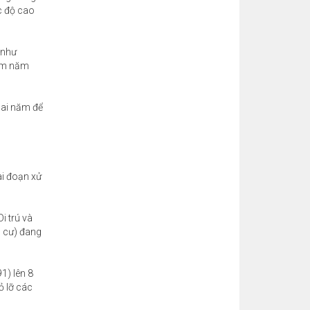
ốc độ cao
 như
Nam năm
hai năm để
ai đoạn xử
i trú và
h cư) đang
1) lên 8
ỏ lỡ các