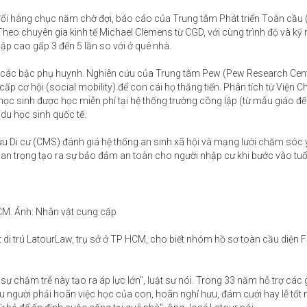
đổi hàng chục năm chờ đợi, báo cáo của Trung tâm Phát triển Toàn cầu 
. Theo chuyên gia kinh tế Michael Clemens từ CGD, với cùng trình độ và kỹ
ập cao gấp 3 đến 5 lần so với ở quê nhà.
với các bậc phụ huynh. Nghiên cứu của Trung tâm Pew (Pew Research Cen
ấp cơ hội (social mobility) để con cái họ thăng tiến. Phân tích từ Viện 
học sinh được học miễn phí tại hệ thống trường công lập (từ mẫu giáo đế
du học sinh quốc tế.
u Di cư (CMS) đánh giá hệ thống an sinh xã hội và mạng lưới chăm sóc y
quan trọng tạo ra sự bảo đảm an toàn cho người nhập cư khi bước vào tuổi
HCM. Ảnh: Nhân vật cung cấp
di trú LatourLaw, trụ sở ở TP HCM, cho biết nhóm hồ sơ toàn cầu diện F
sự chậm trễ này tạo ra áp lực lớn", luật sư nói. Trong 33 năm hỗ trợ các 
u người phải hoãn việc học của con, hoãn nghỉ hưu, đám cưới hay lễ tốt 