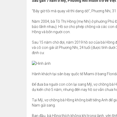
Sau gần 7 năm ở Mỹ, Phương Nhi muốn trở về Việt
"Bây giờ tôi mà quay về thì dang dở", Phương Nhi, 31 t
Năm 2004, bà Tô Thị Hồng (mẹ Nhi) ở phường Phú Đị
bảo lãnh nhau). Hồ sơ cho phép chồng và các con dướ
Hồng và bốn người con.
Sau 15 năm chờ đợi, năm 2019 hồ sơ của bà Hồng đượ
và cô con gái út Phương Nhi, 24 tuổi (được tính dưới
định cư.
Hành khách tại sân bay quốc tế Miami ở bang Florid
Để đưa ba người con còn lại sang Mỹ, vợ chồng bà H
dự kiến chờ 5 năm, nhưng đến nay hồ sơ vẫn chưa ho
Tại Mỹ, vợ chồng bà Hồng không biết tiếng Anh để gi
Nam gửi sang.
Ban đầu, bà Hồng thích không khí trong lành, yên t