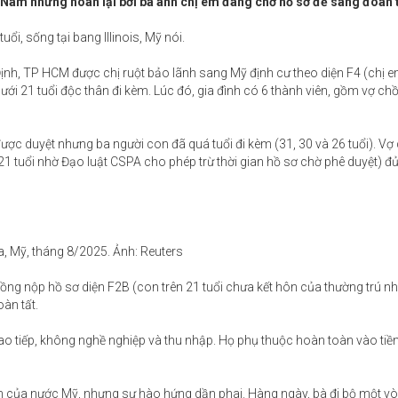
 Nam nhưng hoãn lại bởi ba anh chị em đang chờ hồ sơ để sang đoàn 
uổi, sống tại bang Illinois, Mỹ nói.
nh, TP HCM được chị ruột bảo lãnh sang Mỹ định cư theo diện F4 (chị e
i 21 tuổi độc thân đi kèm. Lúc đó, gia đình có 6 thành viên, gồm vợ ch
c duyệt nhưng ba người con đã quá tuổi đi kèm (31, 30 và 26 tuổi). Vợ
 21 tuổi nhờ Đạo luật CSPA cho phép trừ thời gian hồ sơ chờ phê duyệt) đủ
a, Mỹ, tháng 8/2025. Ảnh: Reuters
ồng nộp hồ sơ diện F2B (con trên 21 tuổi chưa kết hôn của thường trú n
àn tất.
ao tiếp, không nghề nghiệp và thu nhập. Họ phụ thuộc hoàn toàn vào tiền 
ĩnh của nước Mỹ, nhưng sự hào hứng dần phai. Hàng ngày, bà đi bộ một 