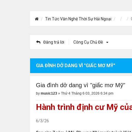
Tin Tức Văn Nghệ Thời Sự Hải Ngoại
Đăng trả lời
Công Cụ Chủ Đề
GIA ĐÌNH DỞ DANG VÌ "GIẤC MƠ MỸ"
Gia đình dở dang vì "giấc mơ Mỹ"
by
music123
»
Thứ 4 Tháng 6 03, 2026 6:34 pm
Hành trình định cư Mỹ của
6/3/26