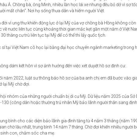
 châu Á. Chồng bà, ông Minh, nhiều lần học lái xe nhưng đều bỏ dở vì sợ t
ười mất chân". Nơi họ sống thưa dân và hiếm người Việt.
đời vì ung thư khiến động lực ở lại Mỹ của vợ chồng bà Hồng không còn
iệc về nước liên tục cùng khoảng thời gian mắc kẹt gần một năm ở Việt 
30 tháng cư trú liên tục tại Mỹ để có thể thi lấy quốc tịch.
 sĩ tại Việt Nam cô học lại bằng đại học chuyên ngành marketing trong 
ông dám kết hôn vì sợ ảnh hưởng đến việc xét duyệt hồ sơ định cư.
 năm 2022, luật sư thông báo hồ sơ của ba anh chị em đã bước vào gi
ở lại Mỹ chờ đợi.
 hội nhóm của những người chuẩn bị di cư Mỹ. Dữ liệu năm 2025 của Sở D
 I-130 (công dân hoặc thường trú nhân Mỹ bảo lãnh người thân sang địn
trung bình cho các diện bảo lãnh gia đình tăng từ 4 năm 3 tháng (năm 199
an chờ lâu nhất, trung bình 14 năm 7 tháng. Chờ đợi khiến nhiều người b
, sinh con, chăm sóc cha mẹ.