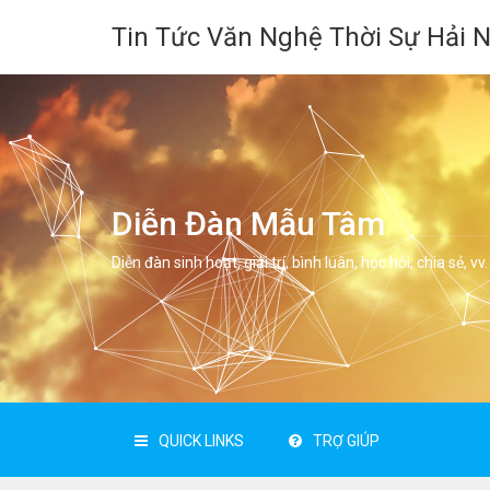
Tin Tức Văn Nghệ Thời Sự Hải 
Diễn Đàn Mẫu Tâm
Diễn đàn sinh hoạt, giải trí, bình luân, học hỏi, chia sẻ, vv.
QUICK LINKS
TRỢ GIÚP