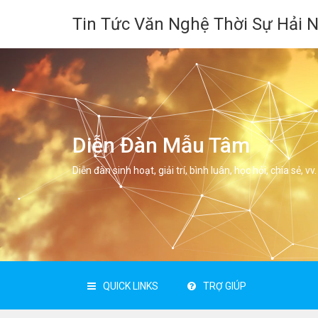
Tin Tức Văn Nghệ Thời Sự Hải 
Diễn Đàn Mẫu Tâm
Diễn đàn sinh hoạt, giải trí, bình luân, học hỏi, chia sẻ, vv.
QUICK LINKS
TRỢ GIÚP