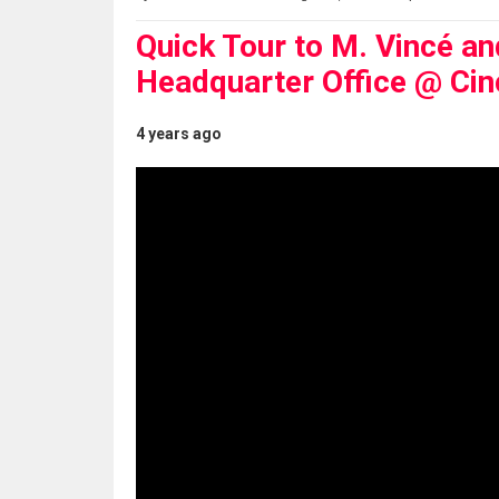
Quick Tour to M. Vincé a
Headquarter Office @ Cinc
4 years ago