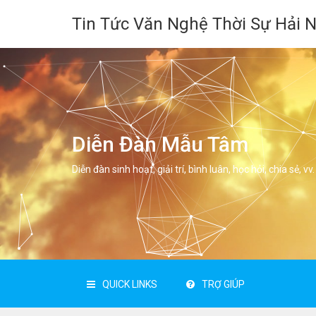
Tin Tức Văn Nghệ Thời Sự Hải 
Diễn Đàn Mẫu Tâm
Diễn đàn sinh hoạt, giải trí, bình luân, học hỏi, chia sẻ, vv.
QUICK LINKS
TRỢ GIÚP