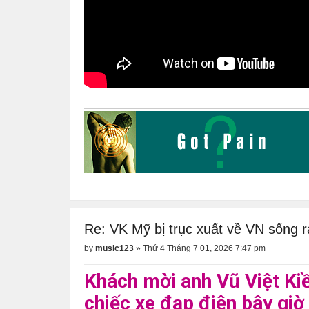
Re: VK Mỹ bị trục xuất về VN sống r
by
music123
»
Thứ 4 Tháng 7 01, 2026 7:47 pm
Khách mời anh Vũ Việt Kiề
chiếc xe đạp điện bây giờ