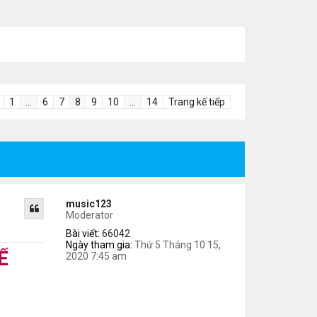
1
…
6
7
8
9
10
…
14
Trang kế tiếp
music123
Moderator
Bài viết:
66042
Ngày tham gia:
Thứ 5 Tháng 10 15,
Ể
2020 7:45 am