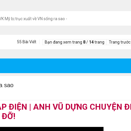
VK Mỹ bị trục xuất về VN sống ra sao -
55 Bài Viết
Bạn đang xem trang
8
/
14
trang
Trang trước
a sao
ẠP ĐIỆN | ANH VŨ DỰNG CHUYỆN Đ
 ĐỠ!