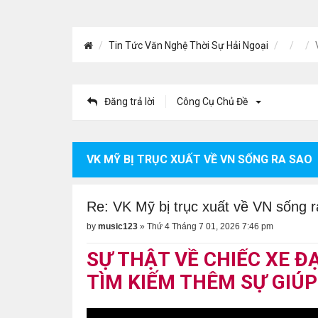
Tin Tức Văn Nghệ Thời Sự Hải Ngoại
Đăng trả lời
Công Cụ Chủ Đề
VK MỸ BỊ TRỤC XUẤT VỀ VN SỐNG RA SAO
Re: VK Mỹ bị trục xuất về VN sống r
by
music123
»
Thứ 4 Tháng 7 01, 2026 7:46 pm
SỰ THẬT VỀ CHIẾC XE Đ
TÌM KIẾM THÊM SỰ GIÚP