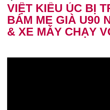
VIỆT KIỀU ÚC BỊ 
BÁM MẸ GIÀ U90 N
& XE MÁY CHẠY V