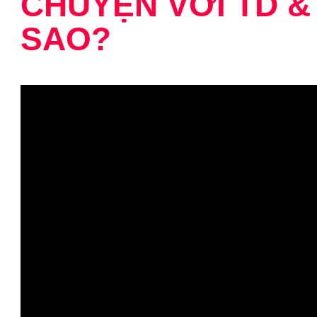
CHUYỆN VỚI TD &
SAO?