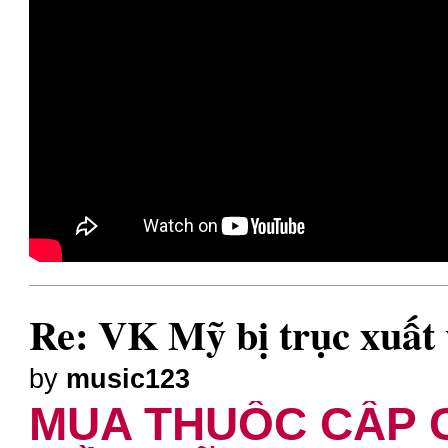
Re: VK Mỹ bị trục xuất 
by
music123
MUA THUỐC CẤP C