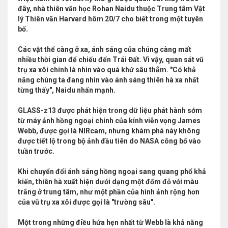
đây, nhà thiên văn học Rohan Naidu thuộc Trung tâm Vật
lý Thiên văn Harvard hôm 20/7 cho biết trong một tuyên
bố.
Các vật thể càng ở xa, ánh sáng của chúng càng mất
nhiều thời gian để chiếu đến Trái Đất. Vì vậy, quan sát vũ
trụ xa xôi chính là nhìn vào quá khứ sâu thẳm. "Có khả
năng chúng ta đang nhìn vào ánh sáng thiên hà xa nhất
từng thấy", Naidu nhấn mạnh.
GLASS-z13 được phát hiện trong dữ liệu phát hành sớm
từ máy ảnh hồng ngoại chính của kính viễn vọng James
Webb, được gọi là NIRcam, nhưng khám phá này không
được tiết lộ trong bộ ảnh đầu tiên do NASA công bố vào
tuần trước.
Khi chuyển đổi ánh sáng hồng ngoại sang quang phổ khả
kiến, thiên hà xuất hiện dưới dạng một đốm đỏ với màu
trắng ở trung tâm, như một phần của hình ảnh rộng hơn
của vũ trụ xa xôi được gọi là "trường sâu".
Một trong những điều hứa hẹn nhất từ Webb là khả năng