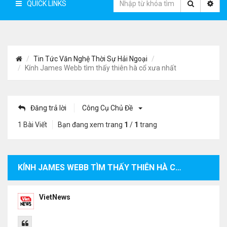
QUICK LINKS
Tin Tức Văn Nghệ Thời Sự Hải Ngoại
Kính James Webb tìm thấy thiên hà cổ xưa nhất
Đăng trả lời
Công Cụ Chủ Đề
1 Bài Viết
Bạn đang xem trang
1
/
1
trang
KÍNH JAMES WEBB TÌM THẤY THIÊN HÀ CỔ XƯA NHẤT
VietNews