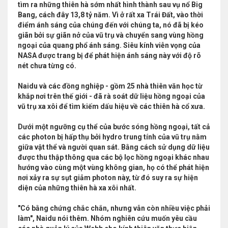
tìm ra những thiên hà sớm nhất hình thành sau vụ nổ Big
Bang, cách đây 13,8 tỷ năm. Vì ở rất xa Trái Đất, vào thời
điểm ánh sáng của chúng đến với chúng ta, nó đã bị kéo
giãn bởi sự giãn nở của vũ trụ và chuyển sang vùng hồng
ngoại của quang phổ ánh sáng. Siêu kính viễn vọng của
NASA được trang bị để phát hiện ánh sáng này với độ rõ
nét chưa từng có.
Naidu và các đồng nghiệp - gồm 25 nhà thiên văn học từ
khắp nơi trên thế giới - đã rà soát dữ liệu hồng ngoại của
vũ trụ xa xôi để tìm kiếm dấu hiệu về các thiên hà cổ xưa.
Dưới một ngưỡng cụ thể của bước sóng hồng ngoại, tất cả
các photon bị hấp thụ bởi hydro trung tính của vũ trụ nằm
giữa vật thể và người quan sát. Bằng cách sử dụng dữ liệu
được thu thập thông qua các bộ lọc hồng ngoại khác nhau
hướng vào cùng một vùng không gian, họ có thể phát hiện
nơi xảy ra sự sụt giảm photon này, từ đó suy ra sự hiện
diện của những thiên hà xa xôi nhất.
"Có bằng chứng chắc chắn, nhưng vẫn còn nhiều việc phải
làm", Naidu nói thêm. Nhóm nghiên cứu muốn yêu cầu