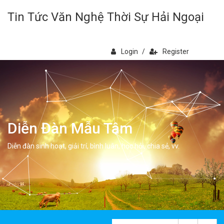
Tin Tức Văn Nghệ Thời Sự Hải Ngoại
Login
/
Register
Diễn Đàn Mẫu Tâm
Diễn đàn sinh hoạt, giải trí, bình luân, học hỏi, chia sẻ, vv.