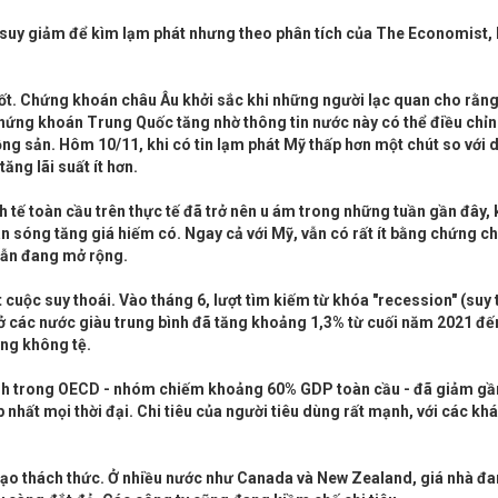
ế suy giảm để kìm lạm phát nhưng theo phân tích của The Economist,
 tốt. Chứng khoán châu Âu khởi sắc khi những người lạc quan cho rằng
ứng khoán Trung Quốc tăng nhờ thông tin nước này có thể điều chỉn
ộng sản. Hôm 10/11, khi có tin lạm phát Mỹ thấp hơn một chút so với 
ng lãi suất ít hơn.
 tế toàn cầu trên thực tế đã trở nên u ám trong những tuần gần đây, 
àn sóng tăng giá hiếm có. Ngay cả với Mỹ, vẫn có rất ít bằng chứng c
 vẫn đang mở rộng.
 cuộc suy thoái. Vào tháng 6, lượt tìm kiếm từ khóa "recession" (suy 
ở các nước giàu trung bình đã tăng khoảng 1,3% từ cuối năm 2021 đến
ng không tệ.
bình trong OECD - nhóm chiếm khoảng 60% GDP toàn cầu - đã giảm g
nhất mọi thời đại. Chi tiêu của người tiêu dùng rất mạnh, với các kh
u tạo thách thức. Ở nhiều nước như Canada và New Zealand, giá nhà đ