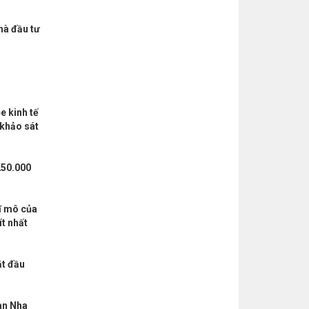
hà đầu tư
e kinh tế
 khảo sát
250.000
Vĩ mô của
ít nhất
ắt đầu
Ban Nha