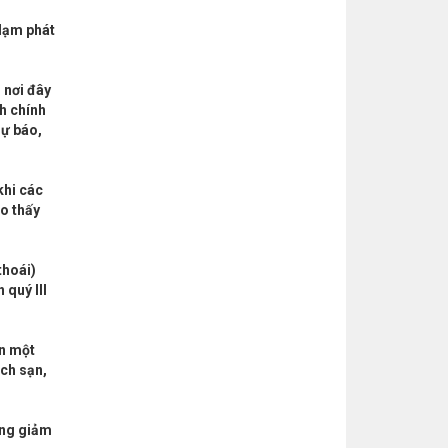
 lạm phát
 nơi đây
h chính
dự báo,
khi các
ho thấy
thoái)
 quý III
ần một
ách sạn,
ang giảm