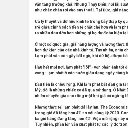
vẫn tăng trưởng khá. Nhưng Thụy Điển, nơi lãi suấ
như chắc chắn rơi vào suy thoái. Tại Đức, giá nă
Cả lý thuyết và dữ liệu kinh tế trong bảy thập kỷ
trễ giữa chính sách tiền tệ chặt chẽ hơn và lạm p
ra nhiều đau đớn hơn những gì họ dự đoán hiện tại
Ở một số quốc gia, giá năng lượng và lương thực t
hơn dự kiến của các nhà kinh tế. Tuy nhiên, nhì
Lạm phát vẫn còn gây bất ngờ, khi dữ liệu được bá
Hầu hết mọi nơi, lạm phát "lõi" - vốn phản ánh tốt 
vọng - lạm phát ở các nước giàu đang ngày càng t
Đầu tiên là chiều rộng. Khi lạm phát bắt đầu gia t
Mỹ, đó là những chiếc xe đã qua sử dụng. Ở Nhật Bả
nhiều chuyên gia cho rằng một khi giá cả ngừng t
Nhưng thực tế, lạm phát đã lây lan. The Economis
trong giỏ đã tăng hơn 4% so với cùng kỳ 2020. Con 
ba giỏ hàng đang tăng hơn 4%. Việc mở rộng này 
Tuy nhiên, phần lớn vẫn xuất phát từ các lý do tro