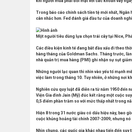
khi người mua phải đối mặt với các khoản vay ngà
Trong báo cáo chính sách tiền tệ mới nhất, Ngân 
cân nhắc hơn. Fed đánh giá đầu tư của doanh nghiệp
Một người tiêu dùng lựa chọn trái cây tại Nice, Ph
Các điều kiện kinh tế đang bắt đầu xấu đi theo thời
hàng tháng của Goldman Sachs. Tháng trước, lần đ
nhà quản trị mua hàng (PMI) ghi nhận sự sụt giảm 
Những người lạc quan thì nhìn vào yếu tố mạnh mẽ
việc làm trong tháng 10. Tuy nhiên, ở những nơi k
Nghiên cứu quy luật đã diễn ra từ năm 1950 đến n
Viện Gia đình Jain (Mỹ) đúc kết rằng một cuộc suy 
0,5 điểm phần trăm so với mức thấp nhất trong n
Hiện 8 trong 31 nước giàu có dấu hiệu này, bao gồ
cuộc khủng hoảng tài chính 2007-2009, nhưng nó 
Nhìn chung, các quốc gia khác nhau tiến đến suy t