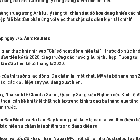
y càng đắt đỏ. Các công ty cũng đang kiềm chế chi tiêu.
hàng trung ương Anh lưu ý rằng tài chính đắt đỏ hơn đang khiến các n
 "đã bắt đầu phản ứng với việc thắt chặt các điều kiện tài chính".
áp ngày 7/6. Ảnh: Reuters
 gian thực khi nhìn vào "Chỉ số hoạt động hiện tại" - thước đo sức khỏ
ầu tiên kể từ 2020, tăng trưởng các nước giàu bị thu hẹp. Tương tự,
lần đầu tiên kể từ tháng 6/2020.
 của thị trường lao động. Dù chậm lại một chút, Mỹ vẫn bổ sung hơn 
hác, các dấu hiệu suy yếu đang xuất hiện.
ay, Nhà kinh tế Claudia Sahm, Quản lý Sáng kiến Nghiên cứu Kinh tế 
thoái cận kề khi tỷ lệ thất nghiệp trung bình trong ba tháng qua tăng 
ăm trước.
m Đan Mạch và Hà Lan. Đây không phải là tỷ lệ cao so với thời điểm b
báo hiệu sự chậm lại nghiêm trọng đang diễn ra.
hoái với tốc độ khác nhau. Ngoài Mỹ, một số nơi như Australia, Tây 