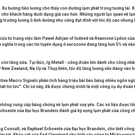
ện. Xu hướng tiền lương cho thấy con đường lạm phát trong tương lai. Kh
 cho khách hàng dưới dạng giá cao hơn. Những người lạc quan về lạm
Tăng trưởng lương ở Anh dường như cũng đạt đỉnh với tốc độ cao nhưng
 cứu từ trang việc làm Pawel Adrjan of Indeed và Reamonn Lydon củ
nghĩa trong các tin tuyển dụng ở eurozone đang tăng hơn 5% và vẫn 
òn tăng nữa. Tại Đức, Ig Metall - công đoàn lớn dành cho công nhân
 Ở New Zealand, Na Uy và Thụy Điển, tốc độ tăng lương vẫn đang cao h
native Macro Signals phân tích hàng triệu bài báo bằng nhiều ngôn ng
át tin tức". Chỉ số này, đã được chứng minh là một công cụ dự đoán 
không cung cấp bằng chứng về lạm phát suy yếu. Các số liệu được t
Schoenle của Đại học Brandeis đánh giá kỳ vọng lạm phát của công c
g Consult, và Raphael Schoenle của Đại học Brandeis, cho biết công
ăm tới. Khảo sát của Fed Cleveland cho biết các công ty Mỹ kỳ vọng 