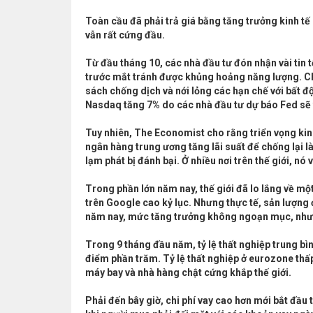
Toàn cầu đã phải trả giá bằng tăng trưởng kinh t
vẫn rất cứng đầu.
Từ đầu tháng 10, các nhà đầu tư đón nhận vài tin
trước mắt tránh được khủng hoảng năng lượng. Ch
sách chống dịch và nới lỏng các hạn chế với bất đ
Nasdaq tăng 7% do các nhà đầu tư dự báo Fed sẽ tă
Tuy nhiên, The Economist cho rằng triển vọng kinh
ngân hàng trung ương tăng lãi suất để chống lại l
lạm phát bị đánh bại. Ở nhiều nơi trên thế giới, nó
Trong phần lớn năm nay, thế giới đã lo lắng về một
trên Google cao kỷ lục. Nhưng thực tế, sản lượng 
năm nay, mức tăng trưởng không ngoạn mục, như
Trong 9 tháng đầu năm, tỷ lệ thất nghiệp trung 
điểm phần trăm. Tỷ lệ thất nghiệp ở eurozone thấp 
máy bay và nhà hàng chật cứng khắp thế giới.
Phải đến bây giờ, chi phí vay cao hơn mới bắt đầ