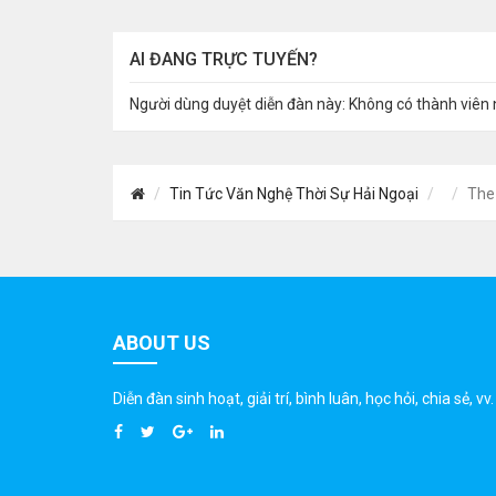
AI ĐANG TRỰC TUYẾN?
Người dùng duyệt diễn đàn này: Không có thành viên 
Tin Tức Văn Nghệ Thời Sự Hải Ngoại
The 
ABOUT US
Diễn đàn sinh hoạt, giải trí, bình luân, học hỏi, chia sẻ, vv.