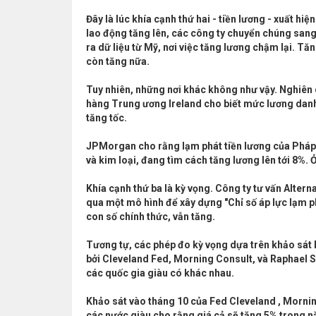
Đây là lúc khía cạnh thứ hai - tiền lương - xuất hi
lao động tăng lên, các công ty chuyển chúng sang
ra dữ liệu từ Mỹ, nơi việc tăng lương chậm lại. 
còn tăng nữa.
Tuy nhiên, những nơi khác không như vậy. Nghiên
hàng Trung ương Ireland cho biết mức lương danh 
tăng tốc.
JPMorgan cho rằng lạm phát tiền lương của Pháp c
và kim loại, đang tìm cách tăng lương lên tới 8%.
Khía cạnh thứ ba là kỳ vọng. Công ty tư vấn Alter
qua một mô hình để xây dựng "Chỉ số áp lực lạm ph
con số chính thức, vẫn tăng.
Tương tự, các phép đo kỳ vọng dựa trên khảo sát 
bởi Cleveland Fed, Morning Consult, và Raphael 
các quốc gia giàu có khác nhau.
Khảo sát vào tháng 10 của Fed Cleveland , Mornin
các nước giàu cho rằng giá cả sẽ tăng 5% trong n