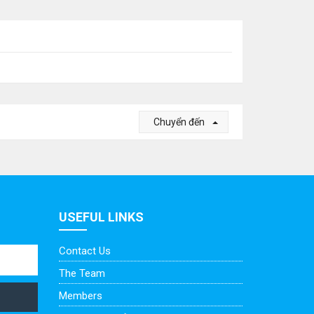
Chuyển đến
USEFUL LINKS
Contact Us
The Team
Members