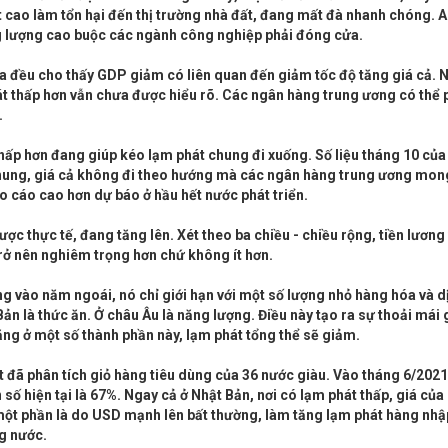
t cao làm tổn hại đến thị trường nhà đất, đang mất đà nhanh chóng. 
ng lượng cao buộc các ngành công nghiệp phải đóng cửa.
 qua đều cho thấy GDP giảm có liên quan đến giảm tốc độ tăng giá cả.
hát thấp hơn vẫn chưa được hiểu rõ. Các ngân hàng trung ương có thể 
.
hấp hơn đang giúp kéo lạm phát chung đi xuống. Số liệu tháng 10 của
n chung, giá cả không đi theo hướng mà các ngân hàng trung ương mo
o cáo cao hơn dự báo ở hầu hết nước phát triển.
được thực tế, đang tăng lên. Xét theo ba chiều - chiều rộng, tiền lương
rở nên nghiêm trọng hơn chứ không ít hơn.
ăng vào năm ngoái, nó chỉ giới hạn với một số lượng nhỏ hàng hóa và d
n là thức ăn. Ở châu Âu là năng lượng. Điều này tạo ra sự thoải mái g
ăng ở một số thành phần này, lạm phát tổng thể sẽ giảm.
t đã phân tích giỏ hàng tiêu dùng của 36 nước giàu. Vào tháng 6/2021
số hiện tại là 67%. Ngay cả ở Nhật Bản, nơi có lạm phát thấp, giá củ
một phần là do USD mạnh lên bất thường, làm tăng lạm phát hàng nhậ
ng nước.