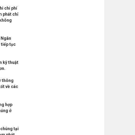
i chi phí
 phát chỉ
 không
a Ngân
tiếp tục
 kỹ thuật
ơn.
ữ thông
tốt về các
ổng hợp
húng ở
 chúng tại
lạm phát