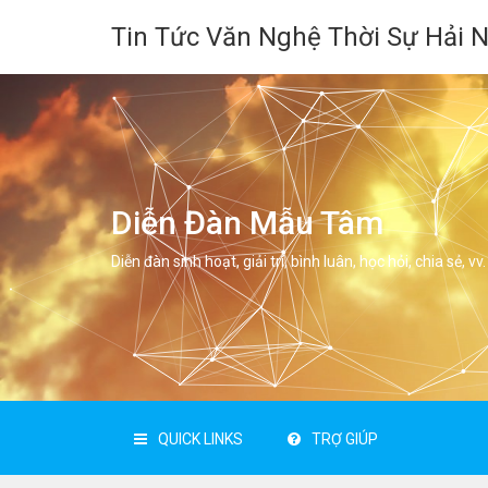
Tin Tức Văn Nghệ Thời Sự Hải 
Diễn Đàn Mẫu Tâm
Diễn đàn sinh hoạt, giải trí, bình luân, học hỏi, chia sẻ, vv.
QUICK LINKS
TRỢ GIÚP