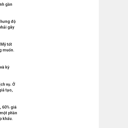
Anh gần
 Nhưng độ
phải gây
 Mỹ tốt
ng muốn.
 và kỳ
ịch vụ. Ở
iả tạo,
, 60% giá
a một phần
p khẩu.