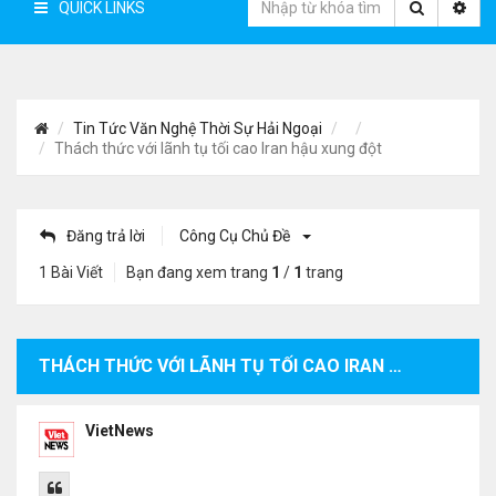
QUICK LINKS
Tin Tức Văn Nghệ Thời Sự Hải Ngoại
Thách thức với lãnh tụ tối cao Iran hậu xung đột
Đăng trả lời
Công Cụ Chủ Đề
1 Bài Viết
Bạn đang xem trang
1
/
1
trang
THÁCH THỨC VỚI LÃNH TỤ TỐI CAO IRAN HẬU XUNG ĐỘT
VietNews