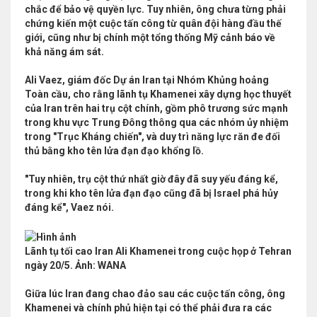
chắc để bảo vệ quyền lực. Tuy nhiên, ông chưa từng phải
chứng kiến một cuộc tấn công từ quân đội hàng đầu thế
giới, cũng như bị chính một tổng thống Mỹ cảnh báo về
khả năng ám sát.
Ali Vaez, giám đốc Dự án Iran tại Nhóm Khủng hoảng
Toàn cầu, cho rằng lãnh tụ Khamenei xây dựng học thuyết
của Iran trên hai trụ cột chính, gồm phô trương sức mạnh
trong khu vực Trung Đông thông qua các nhóm ủy nhiệm
trong "Trục Kháng chiến", và duy trì năng lực răn đe đối
thủ bằng kho tên lửa đạn đạo khổng lồ.
"Tuy nhiên, trụ cột thứ nhất giờ đây đã suy yếu đáng kể,
trong khi kho tên lửa đạn đạo cũng đã bị Israel phá hủy
đáng kể", Vaez nói.
Lãnh tụ tối cao Iran Ali Khamenei trong cuộc họp ở Tehran
ngày 20/5. Ảnh: WANA
Giữa lúc Iran đang chao đảo sau các cuộc tấn công, ông
Khamenei và chính phủ hiện tại có thể phải đưa ra các