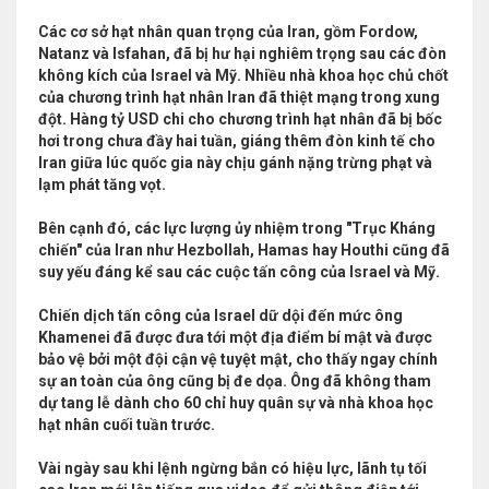
Các cơ sở hạt nhân quan trọng của Iran, gồm Fordow,
Natanz và Isfahan, đã bị hư hại nghiêm trọng sau các đòn
không kích của Israel và Mỹ. Nhiều nhà khoa học chủ chốt
của chương trình hạt nhân Iran đã thiệt mạng trong xung
đột. Hàng tỷ USD chi cho chương trình hạt nhân đã bị bốc
hơi trong chưa đầy hai tuần, giáng thêm đòn kinh tế cho
Iran giữa lúc quốc gia này chịu gánh nặng trừng phạt và
lạm phát tăng vọt.
Bên cạnh đó, các lực lượng ủy nhiệm trong "Trục Kháng
chiến" của Iran như Hezbollah, Hamas hay Houthi cũng đã
suy yếu đáng kể sau các cuộc tấn công của Israel và Mỹ.
Chiến dịch tấn công của Israel dữ dội đến mức ông
Khamenei đã được đưa tới một địa điểm bí mật và được
bảo vệ bởi một đội cận vệ tuyệt mật, cho thấy ngay chính
sự an toàn của ông cũng bị đe dọa. Ông đã không tham
dự tang lễ dành cho 60 chỉ huy quân sự và nhà khoa học
hạt nhân cuối tuần trước.
Vài ngày sau khi lệnh ngừng bắn có hiệu lực, lãnh tụ tối