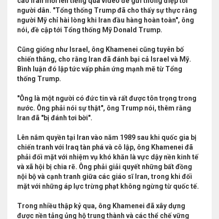
cao Iran mới lên tiếng qua video để gửi thông điệp tới
người dân. "Tổng thống Trump đã cho thấy sự thực rằng
người Mỹ chỉ hài lòng khi Iran đầu hàng hoàn toàn", ông
nói, đề cập tới Tổng thống Mỹ Donald Trump.
Cũng giống như Israel, ông Khamenei cũng tuyên bố
chiến thắng, cho rằng Iran đã đánh bại cả Israel và Mỹ.
Bình luận đó lập tức vấp phản ứng mạnh mẽ từ Tổng
thống Trump.
"Ông là một người có đức tin và rất được tôn trọng trong
nước. Ông phải nói sự thật", ông Trump nói, thêm rằng
Iran đã "bị đánh tơi bời".
Lên nắm quyền tại Iran vào năm 1989 sau khi quốc gia bị
chiến tranh với Iraq tàn phá và cô lập, ông Khamenei đã
phải đối mặt với nhiệm vụ khó khăn là vực dậy nền kinh tế
và xã hội bị chia rẽ. Ông phải giải quyết những bất đồng
nội bộ và cạnh tranh giữa các giáo sĩ Iran, trong khi đối
mặt với những áp lực trừng phạt không ngừng từ quốc tế.
Trong nhiều thập kỷ qua, ông Khamenei đã xây dựng
được nền tảng ủng hộ trung thành và các thể chế vững