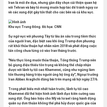
Iran là mối đe dọa, nhưng gần đây chọn cải thiện quan hệ
với Tehran và bày tỏ mong muốn hợp tác để tránh nguy cơ
về các xung đột gây tổn thất cho các bên và cả khu vực.
Khu vực Trung Đông. Đồ họa: CNN
Sự ngờ vực với phương Tây từ lâu ăn sâu trong tiềm thức
của người Iran, đặc biệt sau khi ông Trump đơn phương
rút khỏi thỏa thuận hạt nhân năm 2018 và phát động cuộc
tấn công chưa từng có vào Iran tháng trước.
"Nếu thực lòng muốn thỏa thuận, Tổng thống Trump nên
bỏ giọng điệu thiếu tôn trọng và không thể chấp nhận
được với lãnh tụ tối cao Khamenei, cũng như ngừng làm
tổn thương hàng triệu người ủng hộ ông ấy", Ngoại trưởng
Iran Abbas Araghchi đăng bài trên mạng xã hội ngày 27/6.
Trong phát biểu mới nhất tuần trước, lãnh tụ tối cao
Khamenei đã thể hiện hình ảnh lãnh đạo kiên cường sau
xung đột. Ông báo hiệu cho Mỹ và Israel rằng hành động
quân sự đơn thuần không thể phá hủy được quốc gia của