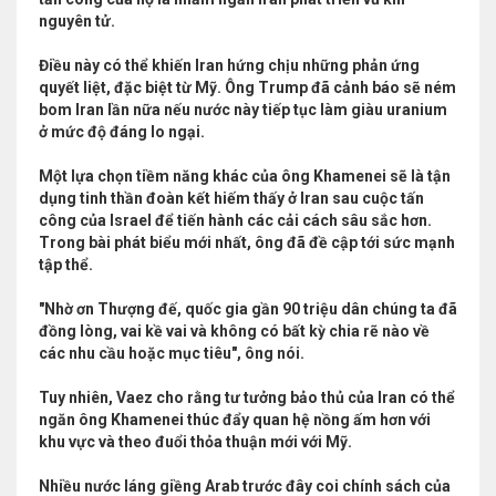
nguyên tử.
Điều này có thể khiến Iran hứng chịu những phản ứng
quyết liệt, đặc biệt từ Mỹ. Ông Trump đã cảnh báo sẽ ném
bom Iran lần nữa nếu nước này tiếp tục làm giàu uranium
ở mức độ đáng lo ngại.
Một lựa chọn tiềm năng khác của ông Khamenei sẽ là tận
dụng tinh thần đoàn kết hiếm thấy ở Iran sau cuộc tấn
công của Israel để tiến hành các cải cách sâu sắc hơn.
Trong bài phát biểu mới nhất, ông đã đề cập tới sức mạnh
tập thể.
"Nhờ ơn Thượng đế, quốc gia gần 90 triệu dân chúng ta đã
đồng lòng, vai kề vai và không có bất kỳ chia rẽ nào về
các nhu cầu hoặc mục tiêu", ông nói.
Tuy nhiên, Vaez cho rằng tư tưởng bảo thủ của Iran có thể
ngăn ông Khamenei thúc đẩy quan hệ nồng ấm hơn với
khu vực và theo đuổi thỏa thuận mới với Mỹ.
Nhiều nước láng giềng Arab trước đây coi chính sách của