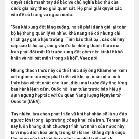
quyết sách mạnh tay để bảo vệ chủ nghĩa bảo thủ của
quốc gia này, theo giới quan sát. Họ phải giải quyết các
vấn đề cả trong và ngoài nước.
"Sau khi xung đột lắng xuống, họ sẽ phải đánh giá lại toàn
bộ hệ thống quản lý và nhiều khả năng sẽ có những chỉ
trích gay gắt ở hậu trường. Tình báo thất bại, các chỉ huy
cấp cao bị hạ sát, cùng với đó là những thách thức mà
Iran phải đối mặt từ trước xung đột gồm nền kinh tế khó
khăn và nỗi bất mãn trong xã hội", Vaez nói.
Những thách thức này có thể thúc đẩy ông Khamenei xem
xét nghiêm túc việc phát triển vũ khí hạt nhân như hình
thức bảo vệ tốt nhất cho Iran, điều mà trước đây ông từng
ban hành lệnh cấm. Quốc hội Iran tuần trước báo hiệu ý
định ngừng hợp tác với Cơ quan Năng lượng Nguyên tử
Quốc tế (IAEA).
Tuy nhiên, lựa chọn phát triển vũ khí hạt nhân sẽ là sự đảo
ngược lớn trong lập trường công khai của Iran. Tehran lâu
nay luôn khẳng định chương trình hạt nhân của nước này
là vì mục đích hòa bình, trong khi Israel khẳng định cuộc
tấn công của họ là nhằm ngăn Iran phát triển vũ khí