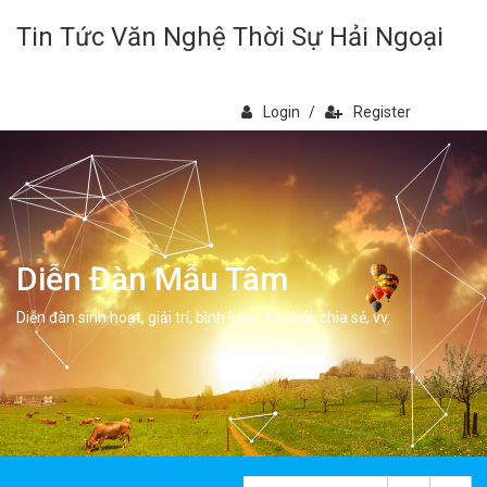
Tin Tức Văn Nghệ Thời Sự Hải Ngoại
Login
/
Register
Diễn Đàn Mẫu Tâm
Diễn đàn sinh hoạt, giải trí, bình luân, học hỏi, chia sẻ, vv.