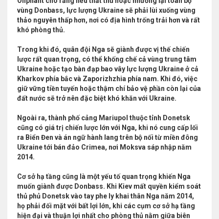
Oliphant cho rằng nếu thất thủ hoặc nhường lại toàn bộ
vùng Donbass, lực lượng Ukraine sẽ phải lùi xuống vùng
thảo nguyên thấp hơn, nơi có địa hình trống trải hơn và rất
khó phòng thủ.
Trong khi đó, quân đội Nga sẽ giành được vị thế chiến
lược rất quan trọng, có thể khống chế cả vùng trung tâm
Ukraine hoặc tạo bàn đạp bao vây lực lượng Ukraine ở cả
Kharkov phía bắc và Zaporizhzhia phía nam. Khi đó, việc
giữ vững tiền tuyến hoặc thậm chí bảo vệ phần còn lại của
đất nước sẽ trở nên đặc biệt khó khăn với Ukraine.
Ngoài ra, thành phố cảng Mariupol thuộc tỉnh Donetsk
cũng có giá trị chiến lược lớn với Nga, khi nó cung cấp lối
ra Biển Đen và án ngữ hành lang trên bộ nối từ miền đông
Ukraine tới bán đảo Crimea, nơi Moksva sáp nhập năm
2014.
Cơ sở hạ tầng cũng là một yếu tố quan trọng khiến Nga
muốn giành được Donbass. Khi Kiev mất quyền kiểm soát
thủ phủ Donetsk vào tay phe ly khai thân Nga năm 2014,
họ phải đối mặt với bất lợi lớn, khi các cụm cơ sở hạ tầng
hiện đại và thuận lợi nhất cho phòng thủ nằm giữa biên