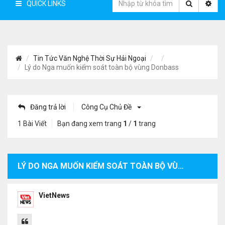
QUICK LINKS
Tin Tức Văn Nghệ Thời Sự Hải Ngoại
Lý do Nga muốn kiểm soát toàn bộ vùng Donbass
Đăng trả lời
Công Cụ Chủ Đề
1 Bài Viết
Bạn đang xem trang
1
/
1
trang
LÝ DO NGA MUỐN KIỂM SOÁT TOÀN BỘ VÙNG DONBASS
VietNews