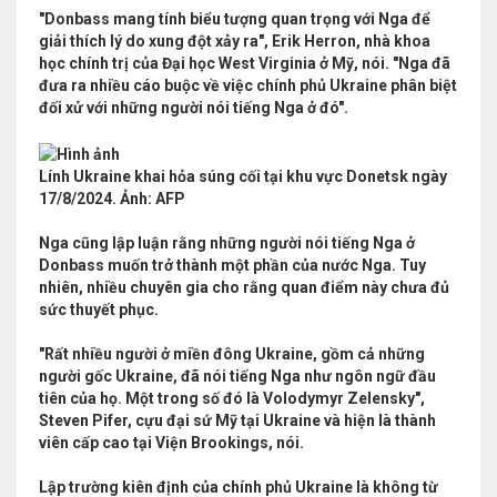
"Donbass mang tính biểu tượng quan trọng với Nga để
giải thích lý do xung đột xảy ra", Erik Herron, nhà khoa
học chính trị của Đại học West Virginia ở Mỹ, nói. "Nga đã
đưa ra nhiều cáo buộc về việc chính phủ Ukraine phân biệt
đối xử với những người nói tiếng Nga ở đó".
Lính Ukraine khai hỏa súng cối tại khu vực Donetsk ngày
17/8/2024. Ảnh: AFP
Nga cũng lập luận rằng những người nói tiếng Nga ở
Donbass muốn trở thành một phần của nước Nga. Tuy
nhiên, nhiều chuyên gia cho rằng quan điểm này chưa đủ
sức thuyết phục.
"Rất nhiều người ở miền đông Ukraine, gồm cả những
người gốc Ukraine, đã nói tiếng Nga như ngôn ngữ đầu
tiên của họ. Một trong số đó là Volodymyr Zelensky",
Steven Pifer, cựu đại sứ Mỹ tại Ukraine và hiện là thành
viên cấp cao tại Viện Brookings, nói.
Lập trường kiên định của chính phủ Ukraine là không từ