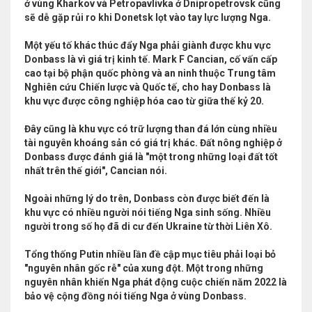
ở vùng Kharkov và Petropavlivka ở Dnipropetrovsk cũng
sẽ dễ gặp rủi ro khi Donetsk lọt vào tay lực lượng Nga.
Một yếu tố khác thúc đẩy Nga phải giành được khu vực
Donbass là vì giá trị kinh tế. Mark F Cancian, cố vấn cấp
cao tại bộ phận quốc phòng và an ninh thuộc Trung tâm
Nghiên cứu Chiến lược và Quốc tế, cho hay Donbass là
khu vực được công nghiệp hóa cao từ giữa thế kỷ 20.
Đây cũng là khu vực có trữ lượng than đá lớn cùng nhiều
tài nguyên khoáng sản có giá trị khác. Đất nông nghiệp ở
Donbass được đánh giá là "một trong những loại đất tốt
nhất trên thế giới", Cancian nói.
Ngoài những lý do trên, Donbass còn được biết đến là
khu vực có nhiều người nói tiếng Nga sinh sống. Nhiều
người trong số họ đã di cư đến Ukraine từ thời Liên Xô.
Tổng thống Putin nhiều lần đề cập mục tiêu phải loại bỏ
"nguyên nhân gốc rễ" của xung đột. Một trong những
nguyên nhân khiến Nga phát động cuộc chiến năm 2022 là
bảo vệ cộng đồng nói tiếng Nga ở vùng Donbass.