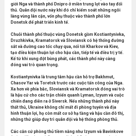
giới Nga và thành phố Dnipro ở miền trung lọt vào tay đối
thủ. Quân đội nước này khi đó chỉ kiểm soát những ngôi
làng vùng lân cận, vốn phụ thuộc vào thành phố lớn
Donetsk để phát triển kinh tế.
Chuỗi thành phố thuộc vùng Donetsk gồm Kostiantynivka,
Druzhkivka, Kramatorsk và Sloviansk có hệ thống đường
sắt và đường cao tốc chạy qua, nối tới Kharkov và Kiev,
tạo điều kiện thuận lợi cho hậu cần, tiếp tế và điều trị y tế.
Kể từ khi xung đột bùng phát, các thành phố này càng
đóng vai trò quan trọng.
Kostiantynivka là trung tâm hậu cần hỗ trợ Bakhmut,
Chasov Yar và Toretsk trước các cuộc tấn công của Nga.
Xa hơn về phía bắc, Sloviansk và Kramatorsk đóng vai trò
là hậu cứ cho các trận chiến quanh Lyman, Izyum và cuộc
chiến đang diễn ra ở Siversk. Nếu những thành phố này
thất thủ, Ukraine không chỉ mất đi phòng tuyến và địa
hình thuận lợi, họ còn mất cơ sở hạ tầng và hậu cần đô thị,
những thứ giúp duy trì quân đội và hệ thống phòng thủ.
Các căn cứ phòng thủ tiềm năng như Izyum và Bavinkove