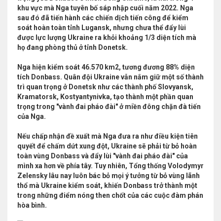
khu vực mà Nga tuyên bố sáp nhập cuối năm 2022. Nga
sau đó đã tiến hành các chiến dịch tiến công để kiểm
soát hoàn toàn tỉnh Lugansk, nhưng chưa thể đẩy lùi
được lực lượng Ukraine ra khỏi khoảng 1/3 diện tích mà
họ đang phòng thủ ở tỉnh Donetsk.
Nga hiện kiểm soát 46.570 km2, tương đương 88% diện
tích Donbass. Quân đội Ukraine vẫn nắm giữ một số thành
trì quan trọng ở Donetsk như các thành phố Slovyansk,
Kramatorsk, Kostyantynivka, tạo thành một phần quan
trọng trong "vành đai pháo đài" ở miền đông chặn đà tiến
của Nga.
Nếu chấp nhận đề xuất mà Nga đưa ra như điều kiện tiên
quyết để chấm dứt xung đột, Ukraine sẽ phải từ bỏ hoàn
toàn vùng Donbass và đẩy lùi "vành đai pháo đài" của
mình xa hơn về phía tây. Tuy nhiên, Tổng thống Volodymyr
Zelensky lâu nay luôn bác bỏ mọi ý tưởng từ bỏ vùng lãnh
thổ mà Ukraine kiểm soát, khiến Donbass trở thành một
trong những điểm nóng then chốt của các cuộc đàm phán
hòa bình.