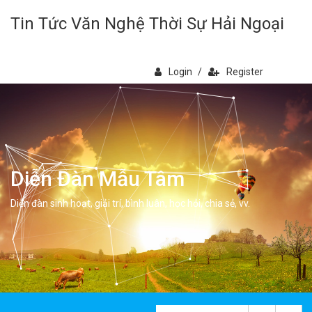
Tin Tức Văn Nghệ Thời Sự Hải Ngoại
Login
/
Register
Diễn Đàn Mẫu Tâm
Diễn đàn sinh hoạt, giải trí, bình luân, học hỏi, chia sẻ, vv.