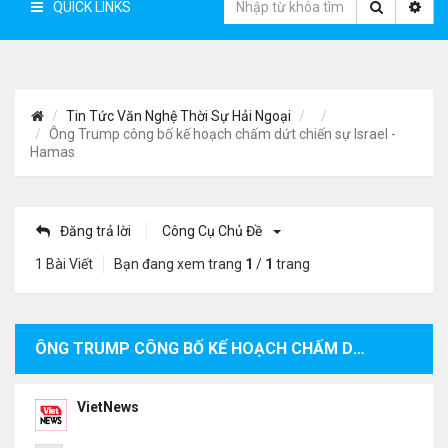
QUICK LINKS
Tin Tức Văn Nghệ Thời Sự Hải Ngoại
Ông Trump công bố kế hoạch chấm dứt chiến sự Israel -
Hamas
Đăng trả lời
Công Cụ Chủ Đề
1 Bài Viết
Bạn đang xem trang
1
/
1
trang
ÔNG TRUMP CÔNG BỐ KẾ HOẠCH CHẤM DỨT CHIẾN SỰ ISRAEL - HAMAS
VietNews