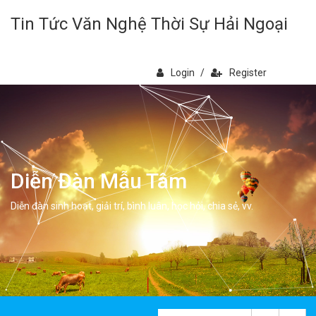
Tin Tức Văn Nghệ Thời Sự Hải Ngoại
Login
/
Register
Diễn Đàn Mẫu Tâm
Diễn đàn sinh hoạt, giải trí, bình luân, học hỏi, chia sẻ, vv.