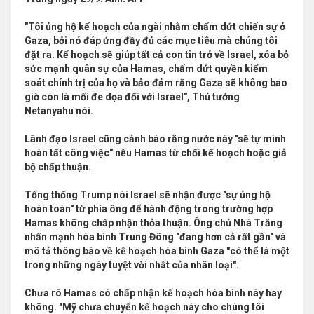
"Tôi ủng hộ kế hoạch của ngài nhằm chấm dứt chiến sự ở
Gaza, bởi nó đáp ứng đầy đủ các mục tiêu mà chúng tôi
đặt ra. Kế hoạch sẽ giúp tất cả con tin trở về Israel, xóa bỏ
sức mạnh quân sự của Hamas, chấm dứt quyền kiểm
soát chính trị của họ và bảo đảm rằng Gaza sẽ không bao
giờ còn là mối đe dọa đối với Israel", Thủ tướng
Netanyahu nói.
Lãnh đạo Israel cũng cảnh báo rằng nước này "sẽ tự mình
hoàn tất công việc" nếu Hamas từ chối kế hoạch hoặc giả
bộ chấp thuận.
Tổng thống Trump nói Israel sẽ nhận được "sự ủng hộ
hoàn toàn" từ phía ông để hành động trong trường hợp
Hamas không chấp nhận thỏa thuận. Ông chủ Nhà Trắng
nhấn mạnh hòa bình Trung Đông "đang hơn cả rất gần" và
mô tả thông báo về kế hoạch hòa bình Gaza "có thể là một
trong những ngày tuyệt vời nhất của nhân loại".
Chưa rõ Hamas có chấp nhận kế hoạch hòa bình này hay
không. "Mỹ chưa chuyển kế hoạch này cho chúng tôi