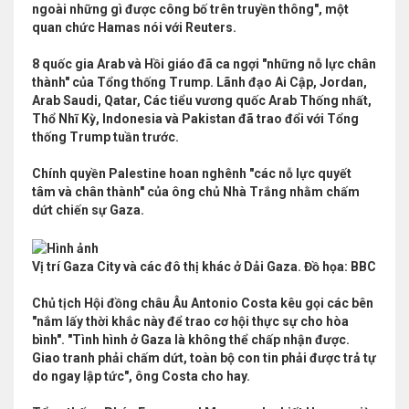
ngoài những gì được công bố trên truyền thông", một
quan chức Hamas nói với Reuters.
8 quốc gia Arab và Hồi giáo đã ca ngợi "những nỗ lực chân
thành" của Tổng thống Trump. Lãnh đạo Ai Cập, Jordan,
Arab Saudi, Qatar, Các tiểu vương quốc Arab Thống nhất,
Thổ Nhĩ Kỳ, Indonesia và Pakistan đã trao đổi với Tổng
thống Trump tuần trước.
Chính quyền Palestine hoan nghênh "các nỗ lực quyết
tâm và chân thành" của ông chủ Nhà Trắng nhằm chấm
dứt chiến sự Gaza.
Vị trí Gaza City và các đô thị khác ở Dải Gaza. Đồ họa: BBC
Chủ tịch Hội đồng châu Âu Antonio Costa kêu gọi các bên
"nắm lấy thời khắc này để trao cơ hội thực sự cho hòa
bình". "Tình hình ở Gaza là không thể chấp nhận được.
Giao tranh phải chấm dứt, toàn bộ con tin phải được trả tự
do ngay lập tức", ông Costa cho hay.