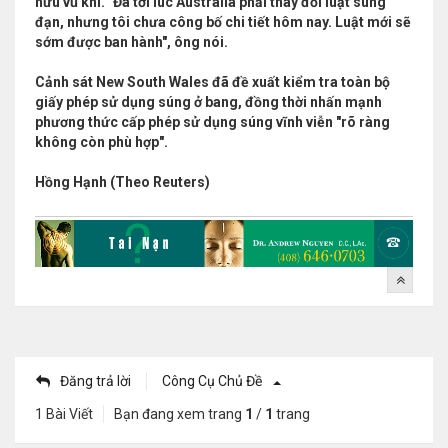
hữu vũ khí. "Đã tới lúc Australia phải thay đổi luật súng
đạn, nhưng tôi chưa công bố chi tiết hôm nay. Luật mới sẽ
sớm được ban hành", ông nói.
Cảnh sát New South Wales đã đề xuất kiểm tra toàn bộ
giấy phép sử dụng súng ở bang, đồng thời nhấn mạnh
phương thức cấp phép sử dụng súng vĩnh viễn "rõ ràng
không còn phù hợp".
Hồng Hạnh (Theo Reuters)
Đăng trả lời
Công Cụ Chủ Đề
1 Bài Viết
Bạn đang xem trang
1
/
1
trang