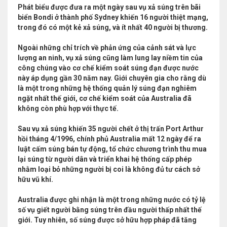
Phát biểu được đưa ra một ngày sau vụ xả súng trên bãi
biển Bondi ở thành phố Sydney khiến 16 người thiệt mạng,
trong đó có một kẻ xả súng, và ít nhất 40 người bị thương.
Ngoài những chỉ trích về phản ứng của cảnh sát và lực
lượng an ninh, vụ xả súng cũng làm lung lay niềm tin của
công chúng vào cơ chế kiểm soát súng đạn được nước
này áp dụng gần 30 năm nay. Giới chuyên gia cho rằng dù
là một trong những hệ thống quản lý súng đạn nghiêm
ngặt nhất thế giới, cơ chế kiểm soát của Australia đã
không còn phù hợp với thực tế.
Sau vụ xả súng khiến 35 người chết ở thị trấn Port Arthur
hồi tháng 4/1996, chính phủ Australia mất 12 ngày để ra
luật cấm súng bán tự động, tổ chức chương trình thu mua
lại súng từ người dân và triển khai hệ thống cấp phép
nhằm loại bỏ những người bị coi là không đủ tư cách sở
hữu vũ khí.
Australia được ghi nhận là một trong những nước có tỷ lệ
số vụ giết người bằng súng trên đầu người thấp nhất thế
giới. Tuy nhiên, số súng được sở hữu hợp pháp đã tăng