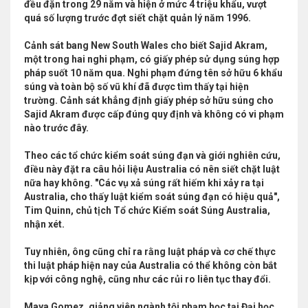
đều đặn trong 29 năm và hiện ở mức 4 triệu khẩu, vượt
quá số lượng trước đợt siết chặt quản lý năm 1996.
Cảnh sát bang New South Wales cho biết Sajid Akram,
một trong hai nghi phạm, có giấy phép sử dụng súng hợp
pháp suốt 10 năm qua. Nghi phạm đứng tên sở hữu 6 khẩu
súng và toàn bộ số vũ khí đã được tìm thấy tại hiện
trường. Cảnh sát khẳng định giấy phép sở hữu súng cho
Sajid Akram được cấp đúng quy định và không có vi phạm
nào trước đây.
Theo các tổ chức kiểm soát súng đạn và giới nghiên cứu,
điều này đặt ra câu hỏi liệu Australia có nên siết chặt luật
nữa hay không. "Các vụ xả súng rất hiếm khi xảy ra tại
Australia, cho thấy luật kiểm soát súng đạn có hiệu quả",
Tim Quinn, chủ tịch Tổ chức Kiểm soát Súng Australia,
nhận xét.
Tuy nhiên, ông cũng chỉ ra rằng luật pháp và cơ chế thực
thi luật pháp hiện nay của Australia có thể không còn bắt
kịp với công nghệ, cũng như các rủi ro liên tục thay đổi.
Maya Gomez, giảng viên ngành tội phạm học tại Đại học