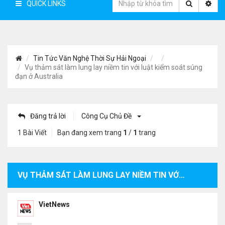
QUICK LINKS
Tin Tức Văn Nghệ Thời Sự Hải Ngoại
Vụ thảm sát làm lung lay niềm tin với luật kiểm soát súng
đạn ở Australia
Đăng trả lời
Công Cụ Chủ Đề
1 Bài Viết
Bạn đang xem trang
1
/
1
trang
VỤ THẢM SÁT LÀM LUNG LAY NIỀM TIN VỚI LUẬT KIỂM SOÁT SÚNG ĐẠN Ở AUSTRALIA
VietNews