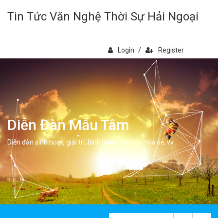
Tin Tức Văn Nghệ Thời Sự Hải Ngoại
Login
/
Register
Diễn Đàn Mẫu Tâm
Diễn đàn sinh hoạt, giải trí, bình luân, học hỏi, chia sẻ, vv.