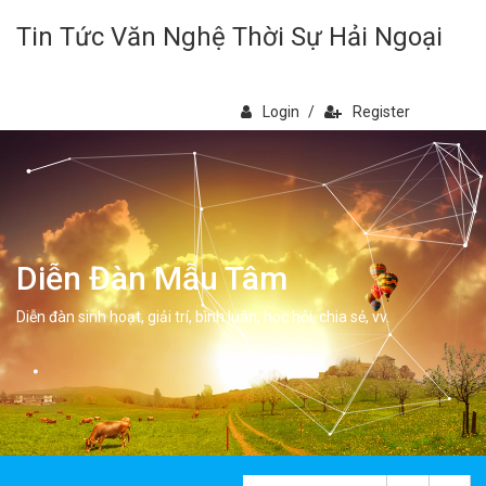
Tin Tức Văn Nghệ Thời Sự Hải Ngoại
Login
/
Register
Diễn Đàn Mẫu Tâm
Diễn đàn sinh hoạt, giải trí, bình luân, học hỏi, chia sẻ, vv.