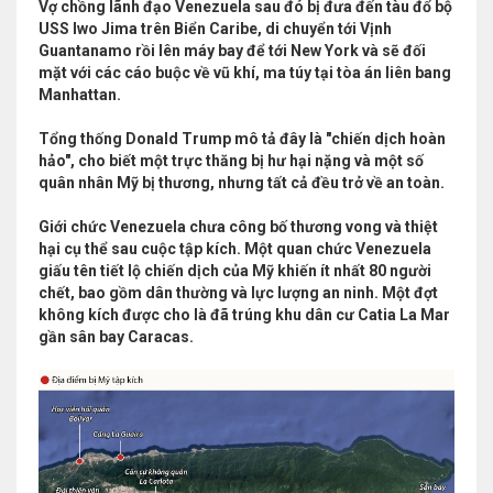
Vợ chồng lãnh đạo Venezuela sau đó bị đưa đến tàu đổ bộ
USS Iwo Jima trên Biển Caribe, di chuyển tới Vịnh
Guantanamo rồi lên máy bay để tới New York và sẽ đối
mặt với các cáo buộc về vũ khí, ma túy tại tòa án liên bang
Manhattan.
Tổng thống Donald Trump mô tả đây là "chiến dịch hoàn
hảo", cho biết một trực thăng bị hư hại nặng và một số
quân nhân Mỹ bị thương, nhưng tất cả đều trở về an toàn.
Giới chức Venezuela chưa công bố thương vong và thiệt
hại cụ thể sau cuộc tập kích. Một quan chức Venezuela
giấu tên tiết lộ chiến dịch của Mỹ khiến ít nhất 80 người
chết, bao gồm dân thường và lực lượng an ninh. Một đợt
không kích được cho là đã trúng khu dân cư Catia La Mar
gần sân bay Caracas.