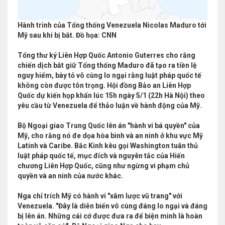
Hành trình của Tổng thống Venezuela Nicolas Maduro tới
Mỹ sau khi bị bắt. Đồ họa: CNN
Tổng thư ký Liên Hợp Quốc Antonio Guterres cho rằng
chiến dịch bắt giữ Tổng thống Maduro đã tạo ra tiền lệ
nguy hiểm, bày tỏ vô cùng lo ngại rằng luật pháp quốc tế
không còn được tôn trọng. Hội đồng Bảo an Liên Hợp
Quốc dự kiến họp khẩn lúc 15h ngày 5/1 (22h Hà Nội) theo
yêu cầu từ Venezuela để thảo luận về hành động của Mỹ.
Bộ Ngoại giao Trung Quốc lên án "hành vi bá quyền" của
Mỹ, cho rằng nó đe dọa hòa bình và an ninh ở khu vực Mỹ
Latinh và Caribe. Bắc Kinh kêu gọi Washington tuân thủ
luật pháp quốc tế, mục đích và nguyên tắc của Hiến
chương Liên Hợp Quốc, cũng như ngừng vi phạm chủ
quyền và an ninh của nước khác.
Nga chỉ trích Mỹ có hành vi "xâm lược vũ trang" với
Venezuela. "Đây là diễn biến vô cùng đáng lo ngại và đáng
bị lên án. Những cái cớ được đưa ra để biện minh là hoàn