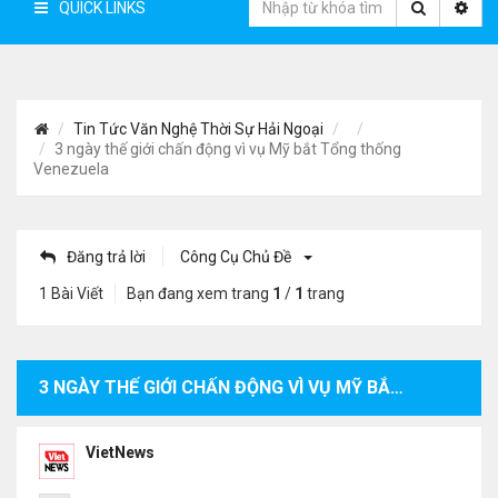
QUICK LINKS
Tin Tức Văn Nghệ Thời Sự Hải Ngoại
3 ngày thế giới chấn động vì vụ Mỹ bắt Tổng thống
Venezuela
Đăng trả lời
Công Cụ Chủ Đề
1 Bài Viết
Bạn đang xem trang
1
/
1
trang
3 NGÀY THẾ GIỚI CHẤN ĐỘNG VÌ VỤ MỸ BẮT TỔNG THỐNG VENEZUELA
VietNews