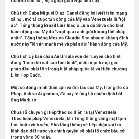
toàn vô căn cứ", Bộ Ngoại giao Nga cho hay.
Chủ tịch Cuba Miguel Diaz-Canel đăng bài viết trên mạng
xã hội, mô tả cuộc tấn công của Mỹ vào Venezuela là "tội
ác". Tổng thống Brazil Luiz Inacio Lula da Silva cho biết
hành động của Mỹ đã "vượt qua ranh giới không thể chấp
nhận". Tổng thống Mexico Claudia Sheinbaum khẳng định
nước này "lên án mạnh mẽ và phản đối" hành động của Mỹ.
Chủ tịch Uỷ ban châu Âu Ursula von der Leyen cho biết
đang "theo dõi sát sao tình hình", nhấn mạnh mọi giải
pháp đều phải tôn trọng luật pháp quốc tế và Hiến chương
Liên Hợp Quốc.
Một số đồng minh thân cận và đối tác của Mỹ, trong đó có
Pháp, Anh và Argentina, đã bày tỏ ủng hộ chiến dịch bắt
ông Maduro.
Chưa rõ chuyện gì tiếp theo sẽ diễn ra tại Venezuela.
Theo hiến pháp Venezuela, khi Tổng thống vắng mặt tạm
thời hoặc vĩnh viễn, Phó tổng thống sẽ tiếp nhận vai trò
lãnh đạo đất nước và chính quyền sẽ phải tổ chức bầu cử
trong vòng 30 ngày.