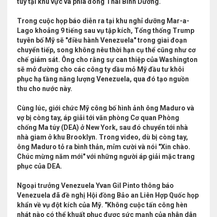
túy tại khu vực và phía đông Thái Bình Dương.
Trong cuộc họp báo diễn ra tại khu nghỉ dưỡng Mar-a-
Lago khoảng 9 tiếng sau vụ tập kích, Tổng thống Trump
tuyên bố Mỹ sẽ "điều hành Venezuela" trong giai đoạn
chuyển tiếp, song không nêu thời hạn cụ thể cũng như cơ
chế giám sát. Ông cho rằng sự can thiệp của Washington
sẽ mở đường cho các công ty dầu mỏ Mỹ đầu tư khôi
phục hạ tầng năng lượng Venezuela, qua đó tạo nguồn
thu cho nước này.
Cùng lúc, giới chức Mỹ công bố hình ảnh ông Maduro và
vợ bị còng tay, áp giải tới văn phòng Cơ quan Phòng
chống Ma túy (DEA) ở New York, sau đó chuyển tới nhà
nhà giam ở khu Brooklyn. Trong video, dù bị còng tay,
ông Maduro tỏ ra bình thản, mỉm cười và nói "Xin chào.
Chúc mừng năm mới" với những người áp giải mặc trang
phục của DEA.
Ngoại trưởng Venezuela Yvan Gil Pinto thông báo
Venezuela đã đề nghị Hội đồng Bảo an Liên Hợp Quốc họp
khẩn về vụ đột kích của Mỹ. "Không cuộc tấn công hèn
nhát nào có thể khuất phục được sức mạnh của nhân dân