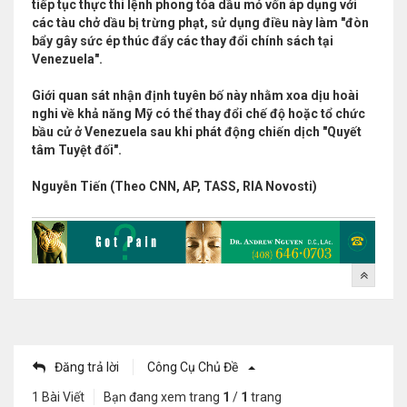
tiếp tục thực thi lệnh phong tỏa dầu mỏ vốn áp dụng với
các tàu chở dầu bị trừng phạt, sử dụng điều này làm "đòn
bẩy gây sức ép thúc đẩy các thay đổi chính sách tại
Venezuela".
Giới quan sát nhận định tuyên bố này nhằm xoa dịu hoài
nghi về khả năng Mỹ có thể thay đổi chế độ hoặc tổ chức
bầu cử ở Venezuela sau khi phát động chiến dịch "Quyết
tâm Tuyệt đối".
Nguyễn Tiến (Theo CNN, AP, TASS, RIA Novosti)
Đăng trả lời
Công Cụ Chủ Đề
1 Bài Viết
Bạn đang xem trang
1
/
1
trang