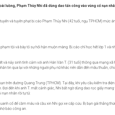
goài luồng, Phạm Thùy Nhi đã dùng dao tấn công vào vùng cổ nạn nhâ
tuyến và tuyên phạt bị cáo Phạm Thủy Nhi (42 tuổi, ngụ TPHCM) mức á
phạm tội và bày tỏ sự hối hận muộn màng. Bị cáo chỉ học hết lớp 1 và n
t và nảy sinh tình cảm với anh Hán Văn T. (31 tuổi) thông qua mạng xã 
 nhắn tin qua lại với những người phụ nữ khác nên dẫn đến mâu thuẫn, chia
ạn trên đường Quang Trung (TPHCM). Tại đây, khi yêu cầu kiểm tra điện 
lên. Đợi đến khi anh T. mất cảnh giác, Nhi bất ngờ dùng dao rọc giấy mang
 nạn nhân rồi tự tử.
quanh cổ để cầm máu và cầu xin Nhi gọi xe cấp cứu. Bị bạn gái thẳng thừn
 nhờ báo công an.