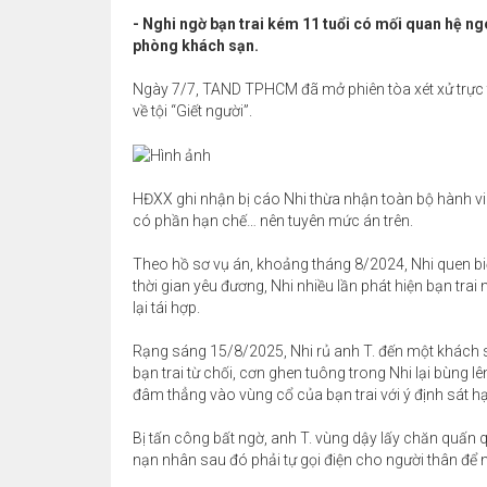
- Nghi ngờ bạn trai kém 11 tuổi có mối quan hệ n
phòng khách sạn.
Ngày 7/7, TAND TPHCM đã mở phiên tòa xét xử trực 
về tội “Giết người”.
HĐXX ghi nhận bị cáo Nhi thừa nhận toàn bộ hành vi 
có phần hạn chế… nên tuyên mức án trên.
Theo hồ sơ vụ án, khoảng tháng 8/2024, Nhi quen biế
thời gian yêu đương, Nhi nhiều lần phát hiện bạn trai
lại tái hợp.
Rạng sáng 15/8/2025, Nhi rủ anh T. đến một khách s
bạn trai từ chối, cơn ghen tuông trong Nhi lại bùng 
đâm thẳng vào vùng cổ của bạn trai với ý định sát hại
Bị tấn công bất ngờ, anh T. vùng dậy lấy chăn quấn 
nạn nhân sau đó phải tự gọi điện cho người thân để