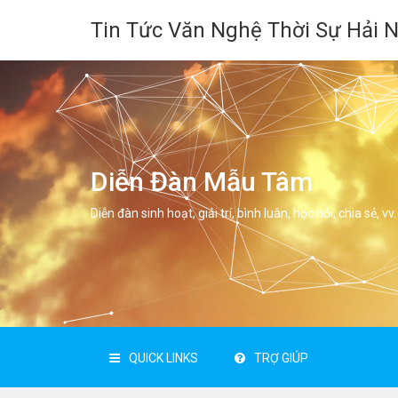
Tin Tức Văn Nghệ Thời Sự Hải 
Diễn Đàn Mẫu Tâm
Diễn đàn sinh hoạt, giải trí, bình luân, học hỏi, chia sẻ, vv.
QUICK LINKS
TRỢ GIÚP