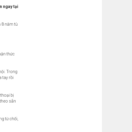
n ngay tại
n 8 năm tù
hận thức
hội. Trong
 tay rồi
thoại bị
 theo sẵn
g từ chối,