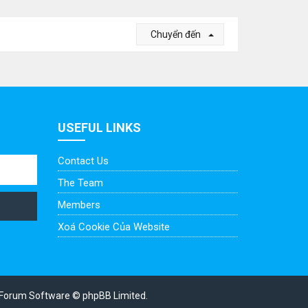
Chuyển đến
USEFUL LINKS
Contact Us
The Team
Members
Xoá Cookie Của Website
Forum Software © phpBB Limited.