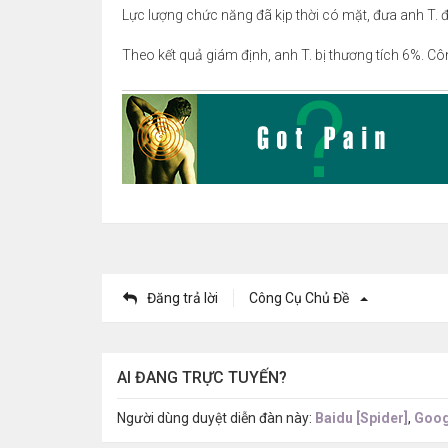
Lực lượng chức năng đã kịp thời có mặt, đưa anh T.
Theo kết quả giám định, anh T. bị thương tích 6%. Côn
Đăng trả lời
Công Cụ Chủ Đề
AI ĐANG TRỰC TUYẾN?
Người dùng duyệt diễn đàn này:
Baidu [Spider]
,
Goog