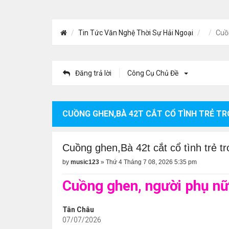
Tin Tức Văn Nghệ Thời Sự Hải Ngoại
Cuồn
Đăng trả lời
Công Cụ Chủ Đề
CUỒNG GHEN,BÀ 42T CẮT CỔ TÌNH TRẺ T
Cuồng ghen,Bà 42t cắt cổ tình trẻ t
by
music123
»
Thứ 4 Tháng 7 08, 2026 5:35 pm
Cuồng ghen, người phụ nữ
Tân Châu
07/07/2026