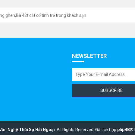
g ghen,Bà 42t cắt cổ tình trẻ trong khách sạn
NEWSLETTER
SUBSCRIBE
Văn Nghệ Thời Sự Hải Ngoại
.
All Rights Reserved.
Đã tích hợp
phpBB
® 