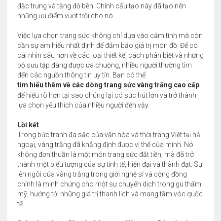
đặc trưng và tăng độ bền. Chính cấu tạo này đã tạo nên
những ưu điểm vượt trội cho nó.
Việc lựa chọn trang sức không chỉ dựa vào cảm tính mà còn
cần sự am hiểu nhất định để đảm bảo giá trị món đồ. Để có
cái nhìn sâu hơn về các loại thiết kế, cách phân biệt và những
bộ sưu tập đang được ưa chuộng, nhiều người thường tìm
đến các nguồn thông tin uy tín. Bạn có thể
tìm hiểu thêm về các dòng trang sức vàng trắng cao cấp
để hiểu rõ hơn tại sao chúng lại có sức hút lớn và trở thành
lựa chọn yêu thích của nhiều người đến vậy.
Lời kết
Trong bức tranh đa sắc của văn hóa và thời trang Việt tại hải
ngoại, vàng trắng đã khẳng định được vị thế của mình. Nó
không đơn thuần là một món trang sức đắt tiền, mà đã trở
thành một biểu tượng của sự tinh tế, hiện đại và thành đạt. Sự
lên ngôi của vàng trắng trong giới nghệ sĩ và cộng đồng
chính là minh chứng cho một sự chuyển dịch trong gu thẩm
mỹ, hướng tới những giá trị thanh lịch và mang tầm vóc quốc
tế.