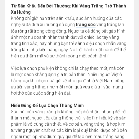
Từ Sân Khấu Đến Đời Thường: Khi Vàng Trắng Trở Thành
Xu Hướng
Không chỉ giới hạn trên sân khấu, sức ảnh hưởng của các
nghệ sĩ đã đưa xu hướng sử dụng
trang sức
vàng trắng lan
tỏa rộng rãi trong cộng đồng. Người ta dễ dàng bắt gặp hình
ảnh một nữ doanh nhân thành đạt với chiếc lắc tay vàng
trắng tinh xảo, hay những bạn trẻ sành điệu chọn nhẫn vàng
trắng làm phụ kiện hàng ngày. Nó trở thành một cách để thể
hiện gu thẩm mỹ và sự thành công một cách tế nhị.
Việc lựa chọn phụ kiện không chỉ là chạy theo mốt, mà còn
là một cách khẳng định giá trị bản thân. Nhiều người Việt ở
hải ngoại khi chọn quà gửi về cho gia đình ở Việt Nam cũng
ưu tiên vàng trắng, như một món quà vừa giá trị, vừa mang
hơi thở của cuộc sống hiện đại.
Hiểu Đúng Để Lựa Chọn Thông Minh
Sức hút của vàng trắng là không thể phủ nhận, nhưng để trở
thành một người tiêu dùng thông thái, việc tìm hiểu kỹ về sản
phẩm là vô cùng cần thiết. Về cơ bản, vàng trắng là hợp kim
từ vàng nguyên chất và các kim loại quý khác, được phủ bên
ngoài một lớp Rhodium quý giá để tạo nên màu trắng sáng