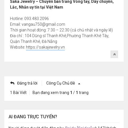
Saka Jewelry – Chuyên bán trang Vòng tay, Dây chuyền,
Lắc, Nhẫn uy tín tại Việt Nam
Hotline: 093.483.2096
Email:
vangau750@gmail.com
Thời gian hoạt động: 7:30 – 22:30 (cả chủ nhật và ngày lễ)
Đia chỉ : 104 Dũng sĩ Thanh Khê,Phường Thanh Khê Tây,
Quận Thanh Khê, Đà Nẵng
Website:
https://sakajewelry.vn
Đăng trả lời
Công Cụ Chủ Đề
1 Bài Viết
Bạn đang xem trang
1
/
1
trang
AI ĐANG TRỰC TUYẾN?