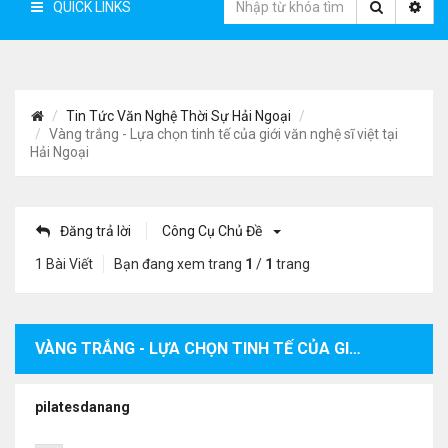
QUICK LINKS
Tin Tức Văn Nghệ Thời Sự Hải Ngoại
Vàng trắng - Lựa chọn tinh tế của giới văn nghệ sĩ việt tại
Hải Ngoại
Đăng trả lời
Công Cụ Chủ Đề
1 Bài Viết
Bạn đang xem trang
1
/
1
trang
VÀNG TRẮNG - LỰA CHỌN TINH TẾ CỦA GIỚI VĂN NGHỆ SĨ VIỆT TẠI HẢI NGOẠI
pilatesdanang