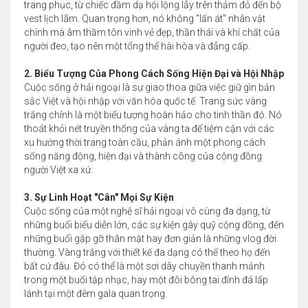
trang phục, từ chiếc đầm dạ hội lộng lẫy trên thảm đỏ đến bộ
vest lịch lãm. Quan trọng hơn, nó không "lấn át" nhân vật
chính mà âm thầm tôn vinh vẻ đẹp, thần thái và khí chất của
người đeo, tạo nên một tổng thể hài hòa và đẳng cấp.
2. Biểu Tượng Của Phong Cách Sống Hiện Đại và Hội Nhập
Cuộc sống ở hải ngoại là sự giao thoa giữa việc giữ gìn bản
sắc Việt và hội nhập với văn hóa quốc tế. Trang sức vàng
trắng chính là một biểu tượng hoàn hảo cho tinh thần đó. Nó
thoát khỏi nét truyền thống của vàng ta để tiệm cận với các
xu hướng thời trang toàn cầu, phản ánh một phong cách
sống năng động, hiện đại và thành công của cộng đồng
người Việt xa xứ.
3. Sự Linh Hoạt "Cân" Mọi Sự Kiện
Cuộc sống của một nghệ sĩ hải ngoại vô cùng đa dạng, từ
những buổi biểu diễn lớn, các sự kiện gây quỹ cộng đồng, đến
những buổi gặp gỡ thân mật hay đơn giản là những vlog đời
thường. Vàng trắng với thiết kế đa dạng có thể theo họ đến
bất cứ đâu. Đó có thể là một sợi dây chuyền thanh mảnh
trong một buổi tập nhạc, hay một đôi bông tai đính đá lấp
lánh tại một đêm gala quan trọng.