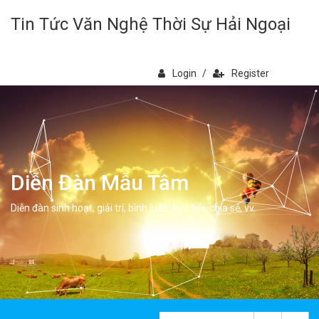
Tin Tức Văn Nghệ Thời Sự Hải Ngoại
Login
/
Register
Diễn Đàn Mẫu Tâm
Diễn đàn sinh hoạt, giải trí, bình luân, học hỏi, chia sẻ, vv.