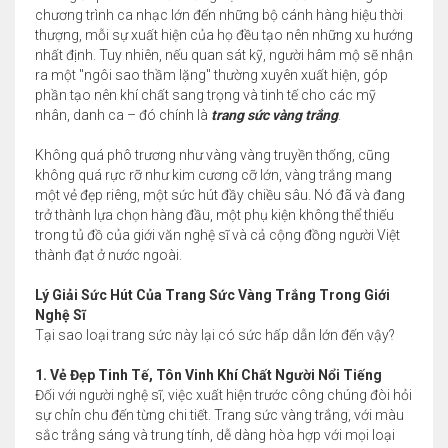
chương trình ca nhạc lớn đến những bộ cánh hàng hiệu thời
thượng, mỗi sự xuất hiện của họ đều tạo nên những xu hướng
nhất định. Tuy nhiên, nếu quan sát kỹ, người hâm mộ sẽ nhận
ra một "ngôi sao thầm lặng" thường xuyên xuất hiện, góp
phần tạo nên khí chất sang trọng và tinh tế cho các mỹ
nhân, danh ca – đó chính là
trang sức vàng trắng
.
Không quá phô trương như vàng vàng truyền thống, cũng
không quá rực rỡ như kim cương cỡ lớn, vàng trắng mang
một vẻ đẹp riêng, một sức hút đầy chiều sâu. Nó đã và đang
trở thành lựa chọn hàng đầu, một phụ kiện không thể thiếu
trong tủ đồ của giới văn nghệ sĩ và cả cộng đồng người Việt
thành đạt ở nước ngoài.
Lý Giải Sức Hút Của Trang Sức Vàng Trắng Trong Giới
Nghệ Sĩ
Tại sao loại trang sức này lại có sức hấp dẫn lớn đến vậy?
1. Vẻ Đẹp Tinh Tế, Tôn Vinh Khí Chất Người Nổi Tiếng
Đối với người nghệ sĩ, việc xuất hiện trước công chúng đòi hỏi
sự chỉn chu đến từng chi tiết. Trang sức vàng trắng, với màu
sắc trắng sáng và trung tính, dễ dàng hòa hợp với mọi loại