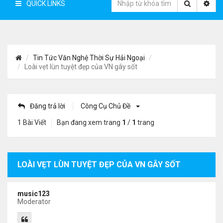
QUICK LINKS
Tin Tức Văn Nghệ Thời Sự Hải Ngoại
Loài vẹt lùn tuyệt đẹp của VN gây sốt
Đăng trả lời
Công Cụ Chủ Đề
1 Bài Viết
Bạn đang xem trang
1
/
1
trang
LOÀI VẸT LÙN TUYỆT ĐẸP CỦA VN GÂY SỐT
music123
Moderator