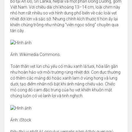
bố tại Ấn Độ, Sri Lanka, Nepal và một phần Đông Dương, gồm
Việt Nam. Với chiều dài chỉ khoảng 13–14 cm, loài chim này
nhỏ hơn rất nhiều so với hình dung phổ biến về các loài vẹt
nhiệt đới lớn và sặc sỡ. Nhưng chính kích thước tí hon ấy lại
khiến chúng trông như những “viên ngọc sống” chuyền qua
tán cây.
Ảnh: Wikimedia Commons.
Toàn thân vẹt lùn chủ yếu có màu xanh lá tươi, hòa lẫn gần
như hoàn hảo với môi trường rừng nhiệt đới. Con đực thường
có thêm các mảng đỏ hoặc xanh lam ở vùng họng và lưng
dưới, tạo điểm nhấn nổi bật khi ánh nắng chiếu vào. Chiếc
mỏ cong đỏ cam đặc trưng của họ vẹt khiến khuôn mặt
chúng luôn có vẻ lanh lợi và tinh nghịch.
Ảnh: iStock
Điều thú vị nhất ở Loriculus vernalis nằm ở thói quen ngủ