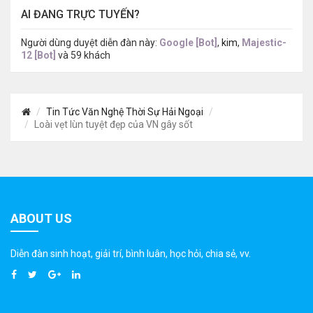
AI ĐANG TRỰC TUYẾN?
Người dùng duyệt diễn đàn này:
Google [Bot]
,
kim
,
Majestic-
12 [Bot]
và 59 khách
Tin Tức Văn Nghệ Thời Sự Hải Ngoại
Loài vẹt lùn tuyệt đẹp của VN gây sốt
ABOUT US
Diễn đàn sinh hoạt, giải trí, bình luân, học hỏi, chia sẻ, vv.