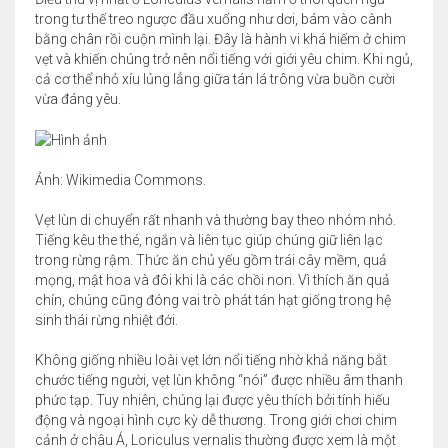
trong tư thế treo ngược đầu xuống như dơi, bám vào cành
bằng chân rồi cuộn mình lại. Đây là hành vi khá hiếm ở chim
vẹt và khiến chúng trở nên nổi tiếng với giới yêu chim. Khi ngủ,
cả cơ thể nhỏ xíu lủng lẳng giữa tán lá trông vừa buồn cười
vừa đáng yêu.
Ảnh: Wikimedia Commons.
Vẹt lùn di chuyển rất nhanh và thường bay theo nhóm nhỏ.
Tiếng kêu the thé, ngắn và liên tục giúp chúng giữ liên lạc
trong rừng rậm. Thức ăn chủ yếu gồm trái cây mềm, quả
mọng, mật hoa và đôi khi là các chồi non. Vì thích ăn quả
chín, chúng cũng đóng vai trò phát tán hạt giống trong hệ
sinh thái rừng nhiệt đới.
Không giống nhiều loài vẹt lớn nổi tiếng nhờ khả năng bắt
chước tiếng người, vẹt lùn không “nói” được nhiều âm thanh
phức tạp. Tuy nhiên, chúng lại được yêu thích bởi tính hiếu
động và ngoại hình cực kỳ dễ thương. Trong giới chơi chim
cảnh ở châu Á, Loriculus vernalis thường được xem là một