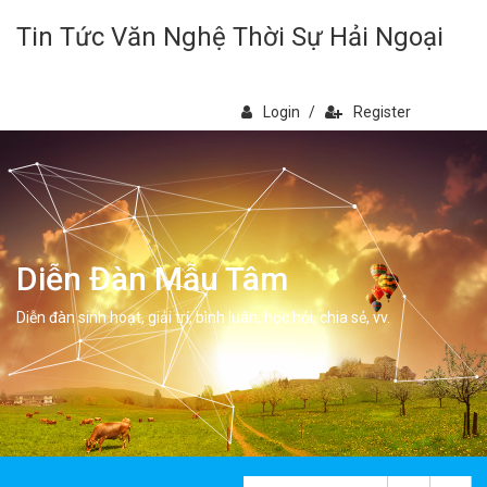
Tin Tức Văn Nghệ Thời Sự Hải Ngoại
Login
/
Register
Diễn Đàn Mẫu Tâm
Diễn đàn sinh hoạt, giải trí, bình luân, học hỏi, chia sẻ, vv.