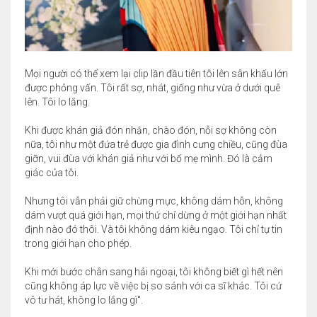
Mọi người có thể xem lại clip lần đầu tiên tôi lên sân khấu lớn
được phỏng vấn. Tôi rất sợ, nhát, giống như vừa ở dưới quê
lên. Tôi lo lắng.
Khi được khán giả đón nhận, chào đón, nỗi sợ không còn
nữa, tôi như một đứa trẻ được gia đình cưng chiều, cũng đùa
giỡn, vui đùa với khán giả như với bố mẹ mình. Đó là cảm
giác của tôi.
Nhưng tôi vẫn phải giữ chừng mực, không dám hỗn, không
dám vượt quá giới hạn, mọi thứ chỉ dừng ở một giới hạn nhất
định nào đó thôi. Và tôi không dám kiêu ngạo. Tôi chỉ tự tin
trong giới hạn cho phép.
Khi mới bước chân sang hải ngoại, tôi không biết gì hết nên
cũng không áp lực về việc bị so sánh với ca sĩ khác. Tôi cứ
vô tư hát, không lo lắng gì".