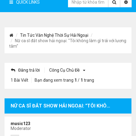
QUICK LINKS
Tin Tức Văn Nghệ Thời Sự Hải Ngoại
Nữ ca sĩ đắt show hải ngoại: "Tôi không làm gì trái với lương
tâm"
Đăng trả lời
Công Cụ Chủ Đề
1 Bài Viết
Bạn đang xem trang
1
/
1
trang
NỮ CA SĨ ĐẮT SHOW HẢI NGOẠI: "TÔI KHÔNG LÀM GÌ TRÁI VỚI LƯƠNG TÂM"
music123
Moderator