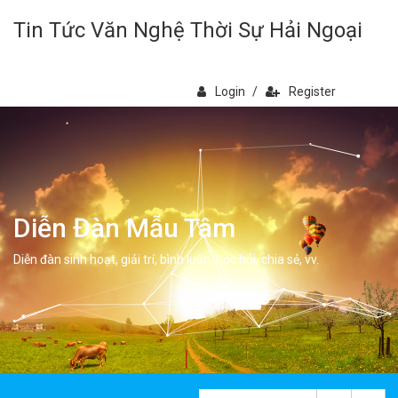
Tin Tức Văn Nghệ Thời Sự Hải Ngoại
Login
/
Register
Diễn Đàn Mẫu Tâm
Diễn đàn sinh hoạt, giải trí, bình luân, học hỏi, chia sẻ, vv.