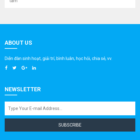
tâm"
ABOUT US
Diễn đàn sinh hoạt, giải trí, bình luân, học hỏi, chia sẻ, vv.
NEWSLETTER
SUBSCRIBE