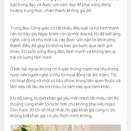
luật trong đạo và được uốn nắn, dạy dỗ phải sống đàng
hoàng, trung thực, chân thành, không giả dối.
Trong đạo Công giáo có rất nhiều điều luật và nó hình thành
nên tôi bây giờ. Ngay từ khi còn là một đứa trẻ, tôi đã biết lắng
nghe, vâng lời như một cái cây được uốn nắn tới khi trưởng
thành. Điều đó giúp tôi không bao giờ bước qua ranh giới
khác. Tôi luôn sống đúng đắn, lành mạnh và không làm gì
trái với lương tâm mình.
Ở bên hải ngoại không có truyền thông mạnh mẽ như trong
nước nên người nghệ sĩ như tôi hoạt động rất âm thầm. Tôi
chỉ hoạt động với một số bầu show, trung tâm quen thuộc và
làm việc rất lâu dài với nhau, từ năm này qua năm khác.
Khi nổi tiếng, tôi biết khán giả yêu mến mình rất nhiều nên thi
thoảng cũng khiến tôi tự tin hơn chứ không phải kiêu ngạo.
Còn trước đó tôi rất nhút nhát, tôi gặp khán giả cũng lo sợ,
không biết khán giả có yêu thích mình không.