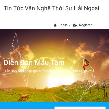
Tin Tức Văn Nghệ Thời Sự Hải Ngoại
Login
/
Register
Diễn Đàn Mẫu Tâm
Diễn đàn sinh hoạt, giải trí, bình luân, học hỏi, chia sẻ, vv.