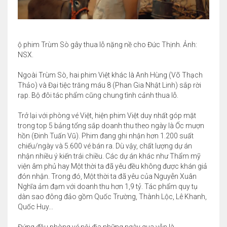
ộ phim Trùm Sò gây thua lỗ nặng nề cho Đức Thịnh. Ảnh:
NSX.
Ngoài Trùm Sò, hai phim Việt khác là Anh Hùng (Võ Thạch
Thảo) và Đại tiệc trăng máu 8 (Phan Gia Nhật Linh) sắp rời
rạp. Bộ đôi tác phẩm cũng chung tình cảnh thua lỗ.
Trở lại với phòng vé Việt, hiện phim Việt duy nhất góp mặt
trong top 5 bảng tổng sắp doanh thu theo ngày là Ốc mượn
hồn (Đinh Tuấn Vũ). Phim đang ghi nhận hơn 1.200 suất
chiếu/ngày và 5.600 vé bán ra. Dù vậy, chất lượng dự án
nhận nhiều ý kiến trái chiều. Các dự án khác như Thẩm mỹ
viện âm phủ hay Một thời ta đã yêu đều không được khán giả
đón nhận. Trong đó, Một thời ta đã yêu của Nguyễn Xuân
Nghĩa ảm đạm với doanh thu hơn 1,9 tỷ. Tác phẩm quy tụ
dàn sao đông đảo gồm Quốc Trường, Thành Lộc, Lê Khanh,
Quốc Huy...