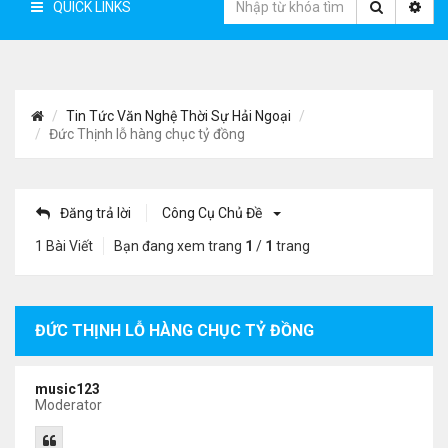
QUICK LINKS
Tin Tức Văn Nghệ Thời Sự Hải Ngoại
Đức Thịnh lỗ hàng chục tỷ đồng
Đăng trả lời
Công Cụ Chủ Đề
1 Bài Viết
Bạn đang xem trang
1
/
1
trang
ĐỨC THỊNH LỖ HÀNG CHỤC TỶ ĐỒNG
music123
Moderator