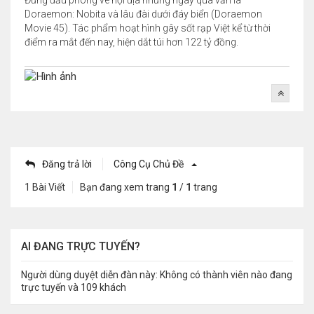
Đứng đầu phòng vé nội địa những ngày qua vẫn là
Doraemon: Nobita và lâu đài dưới đáy biển (Doraemon
Movie 45). Tác phẩm hoạt hình gây sốt rạp Việt kể từ thời
điểm ra mắt đến nay, hiện dắt túi hơn 122 tỷ đồng.
Đăng trả lời
Công Cụ Chủ Đề
1 Bài Viết
Bạn đang xem trang
1
/
1
trang
AI ĐANG TRỰC TUYẾN?
Người dùng duyệt diễn đàn này: Không có thành viên nào đang
trực tuyến và 109 khách