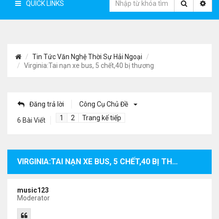
QUICK LINKS
Tin Tức Văn Nghệ Thời Sự Hải Ngoại
Virginia:Tai nạn xe bus, 5 chết,40 bị thương
Đăng trả lời
Công Cụ Chủ Đề
1
2
Trang kế tiếp
6 Bài Viết
VIRGINIA:TAI NẠN XE BUS, 5 CHẾT,40 BỊ THƯƠNG
music123
Moderator