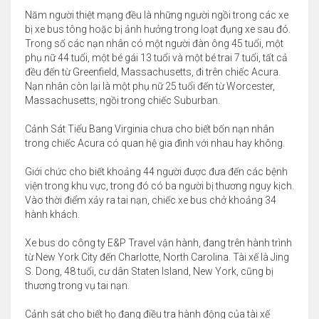
Năm người thiệt mạng đều là những người ngồi trong các xe
bị xe bus tông hoặc bị ảnh hưởng trong loạt đụng xe sau đó.
Trong số các nạn nhân có một người đàn ông 45 tuổi, một
phụ nữ 44 tuổi, một bé gái 13 tuổi và một bé trai 7 tuổi, tất cả
đều đến từ Greenfield, Massachusetts, đi trên chiếc Acura.
Nạn nhân còn lại là một phụ nữ 25 tuổi đến từ Worcester,
Massachusetts, ngồi trong chiếc Suburban.
Cảnh Sát Tiểu Bang Virginia chưa cho biết bốn nạn nhân
trong chiếc Acura có quan hệ gia đình với nhau hay không.
Giới chức cho biết khoảng 44 người được đưa đến các bệnh
viện trong khu vực, trong đó có ba người bị thương nguy kịch.
Vào thời điểm xảy ra tai nạn, chiếc xe bus chở khoảng 34
hành khách.
Xe bus do công ty E&P Travel vận hành, đang trên hành trình
từ New York City đến Charlotte, North Carolina. Tài xế là Jing
S. Dong, 48 tuổi, cư dân Staten Island, New York, cũng bị
thương trong vụ tai nạn.
Cảnh sát cho biết họ đang điều tra hành động của tài xế