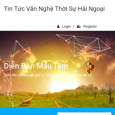
Tin Tức Văn Nghệ Thời Sự Hải Ngoại
Login
/
Register
Diễn Đàn Mẫu Tâm
Diễn đàn sinh hoạt, giải trí, bình luân, học hỏi, chia sẻ, vv.