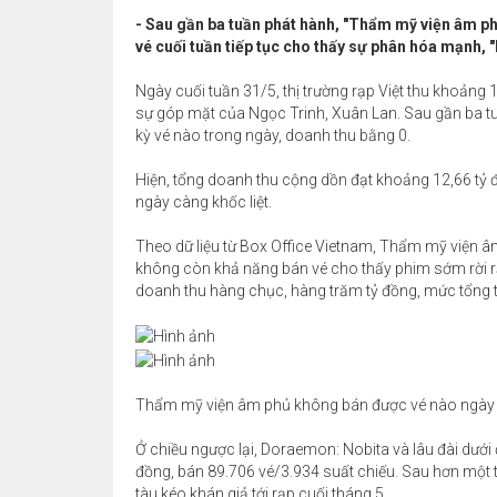
- Sau gần ba tuần phát hành, "Thẩm mỹ viện âm p
vé cuối tuần tiếp tục cho thấy sự phân hóa mạnh,
Ngày cuối tuần 31/5, thị trường rạp Việt thu khoảng
sự góp mặt của Ngọc Trinh, Xuân Lan. Sau gần ba t
kỳ vé nào trong ngày, doanh thu bằng 0.
Hiện, tổng doanh thu cộng dồn đạt khoảng 12,66 tỷ đ
ngày càng khốc liệt.
Theo dữ liệu từ Box Office Vietnam, Thẩm mỹ viện 
không còn khả năng bán vé cho thấy phim sớm rời rạp
doanh thu hàng chục, hàng trăm tỷ đồng, mức tổng t
Thẩm mỹ viện âm phủ không bán được vé nào ngày 
Ở chiều ngược lại, Doraemon: Nobita và lâu đài dưới đ
đồng, bán 89.706 vé/3.934 suất chiếu. Sau hơn một 
tàu kéo khán giả tới rạp cuối tháng 5.