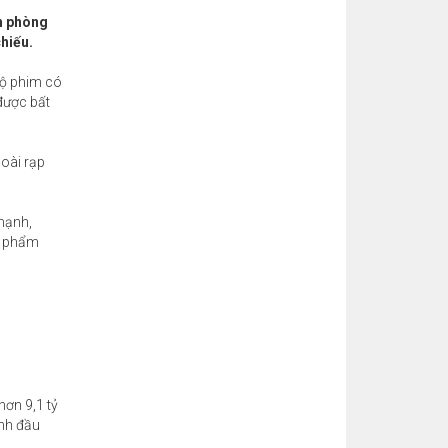
nh phòng
hiếu.
bộ phim có
được bất
goài rạp
mạnh,
ác phẩm
hơn 9,1 tỷ
ành đầu