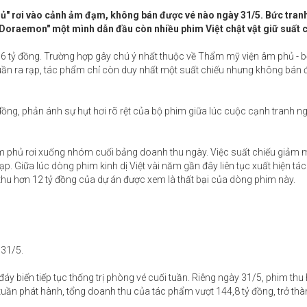
hủ" rơi vào cảnh ảm đạm, không bán được vé nào ngày 31/5. Bức tra
 "Doraemon" một mình dẫn đầu còn nhiều phim Việt chật vật giữ suất c
 16 tỷ đồng. Trường hợp gây chú ý nhất thuộc về Thẩm mỹ viện âm phủ - 
uần ra rạp, tác phẩm chỉ còn duy nhất một suất chiếu nhưng không bán 
ồng, phản ánh sự hụt hơi rõ rệt của bộ phim giữa lúc cuộc cạnh tranh n
âm phủ rơi xuống nhóm cuối bảng doanh thu ngày. Việc suất chiếu giảm 
. Giữa lúc dòng phim kinh dị Việt vài năm gần đây liên tục xuất hiện t
hu hơn 12 tỷ đồng của dự án được xem là thất bại của dòng phim này.
31/5.
áy biển tiếp tục thống trị phòng vé cuối tuần. Riêng ngày 31/5, phim thu 
tuần phát hành, tổng doanh thu của tác phẩm vượt 144,8 tỷ đồng, trở th