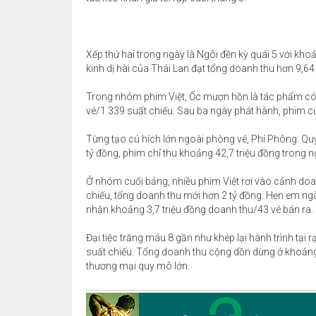
Xếp thứ hai trong ngày là Ngôi đền kỳ quái 5 với kh
kinh dị hài của Thái Lan đạt tổng doanh thu hơn 9,64
Trong nhóm phim Việt, Ốc mượn hồn là tác phẩm có 
vé/1.339 suất chiếu. Sau ba ngày phát hành, phim c
Từng tạo cú hích lớn ngoài phòng vé, Phí Phông: Qu
tỷ đồng, phim chỉ thu khoảng 42,7 triệu đồng trong n
Ở nhóm cuối bảng, nhiều phim Việt rơi vào cảnh doanh
chiếu, tổng doanh thu mới hơn 2 tỷ đồng. Hẹn em ngày
nhận khoảng 3,7 triệu đồng doanh thu/43 vé bán ra.
Đại tiệc trăng máu 8 gần như khép lại hành trình tại
suất chiếu. Tổng doanh thu cộng dồn dừng ở khoảng
thương mại quy mô lớn.