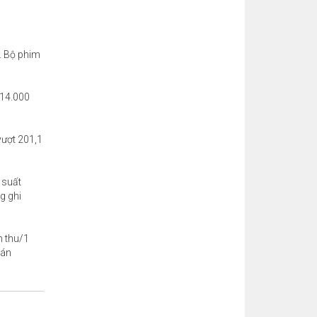
u. Bộ phim
 14.000
vượt 201,1
 suất
g ghi
h thu/1
 án