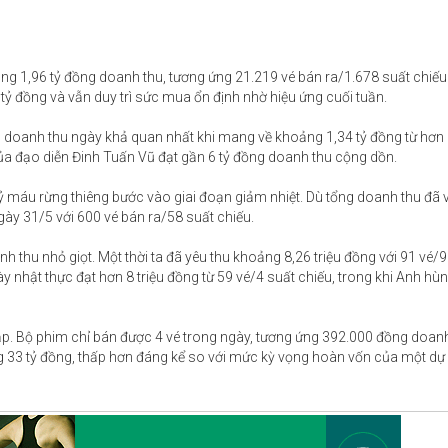
oảng 1,96 tỷ đồng doanh thu, tương ứng 21.219 vé bán ra/1.678 suất chiế
 tỷ đồng và vẫn duy trì sức mua ổn định nhờ hiệu ứng cuối tuần.
doanh thu ngày khả quan nhất khi mang về khoảng 1,34 tỷ đồng từ hơn
ủa đạo diễn Đinh Tuấn Vũ đạt gần 6 tỷ đồng doanh thu cộng dồn.
ỷ máu rừng thiêng bước vào giai đoạn giảm nhiệt. Dù tổng doanh thu đã 
gày 31/5 với 600 vé bán ra/58 suất chiếu.
 thu nhỏ giọt. Một thời ta đã yêu thu khoảng 8,26 triệu đồng với 91 vé/9
 nhật thực đạt hơn 8 triệu đồng từ 59 vé/4 suất chiếu, trong khi Anh hùn
 rạp. Bộ phim chỉ bán được 4 vé trong ngày, tương ứng 392.000 đồng doan
 33 tỷ đồng, thấp hơn đáng kể so với mức kỳ vọng hoàn vốn của một dự