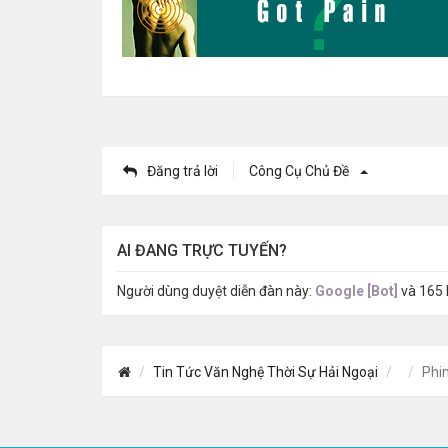
Đăng trả lời
Công Cụ Chủ Đề
AI ĐANG TRỰC TUYẾN?
Người dùng duyệt diễn đàn này:
Google [Bot]
và 165
Tin Tức Văn Nghệ Thời Sự Hải Ngoại
Phi