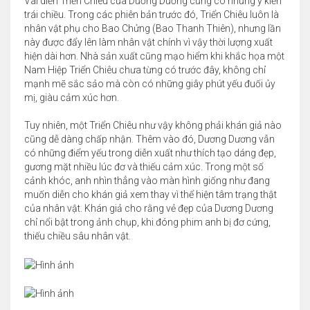
Vai diễn Triển Chiêu của Dương Dương cũng có những ý kiến
trái chiều. Trong các phiên bản trước đó, Triển Chiêu luôn là
nhân vật phụ cho Bao Chửng (Bao Thanh Thiên), nhưng lần
này được đẩy lên làm nhân vật chính vì vậy thời lượng xuất
hiện dài hơn. Nhà sản xuất cũng mạo hiểm khi khắc họa một
Nam Hiệp Triển Chiêu chưa từng có trước đây, không chỉ
mạnh mẽ sắc sảo mà còn có những giây phút yếu đuối ủy
mị, giàu cảm xúc hơn.
Tuy nhiên, một Triển Chiêu như vậy không phải khán giả nào
cũng dễ dàng chấp nhận. Thêm vào đó, Dương Dương vẫn
có những điểm yếu trong diễn xuất như thích tạo dáng đẹp,
gương mặt nhiều lúc đơ và thiếu cảm xúc. Trong một số
cảnh khóc, anh nhìn thẳng vào màn hình giống như đang
muốn diễn cho khán giả xem thay vì thể hiện tâm trạng thật
của nhân vật. Khán giả cho rằng vẻ đẹp của Dương Dương
chỉ nổi bật trong ảnh chụp, khi đóng phim anh bị đơ cứng,
thiếu chiều sâu nhân vật.