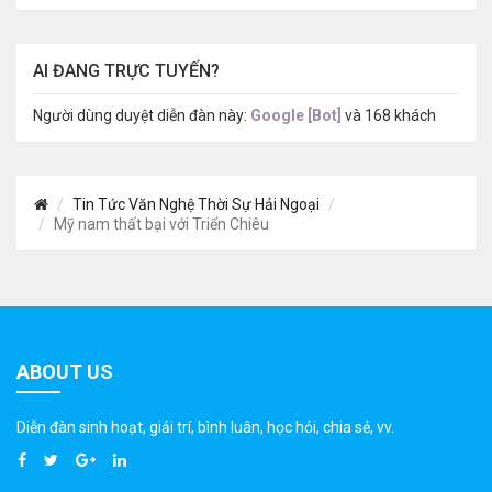
AI ĐANG TRỰC TUYẾN?
Người dùng duyệt diễn đàn này:
Google [Bot]
và 168 khách
Tin Tức Văn Nghệ Thời Sự Hải Ngoại
Mỹ nam thất bại với Triển Chiêu
ABOUT US
Diễn đàn sinh hoạt, giải trí, bình luân, học hỏi, chia sẻ, vv.