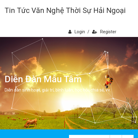
Tin Tức Văn Nghệ Thời Sự Hải Ngoại
Login
/
Register
Diễn Đàn Mẫu Tâm
Diễn đàn sinh hoạt, giải trí, bình luân, học hỏi, chia sẻ, vv.