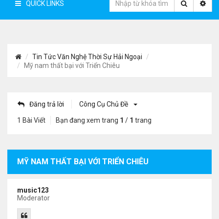
QUICK LINKS
Tin Tức Văn Nghệ Thời Sự Hải Ngoại
Mỹ nam thất bại với Triển Chiêu
Đăng trả lời
Công Cụ Chủ Đề
1 Bài Viết
Bạn đang xem trang
1
/
1
trang
MỸ NAM THẤT BẠI VỚI TRIỂN CHIÊU
music123
Moderator