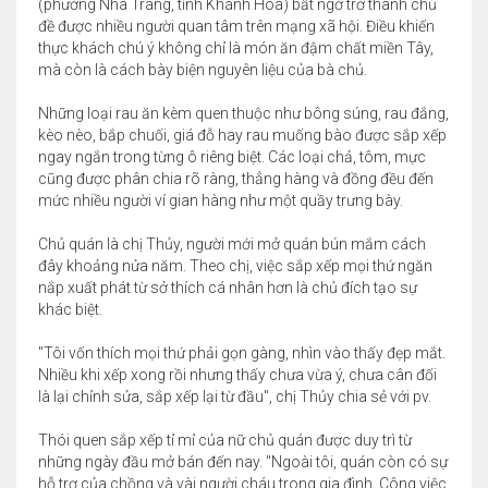
(phường Nha Trang, tỉnh Khánh Hòa) bất ngờ trở thành chủ
đề được nhiều người quan tâm trên mạng xã hội. Điều khiến
thực khách chú ý không chỉ là món ăn đậm chất miền Tây,
mà còn là cách bày biện nguyên liệu của bà chủ.
Những loại rau ăn kèm quen thuộc như bông súng, rau đắng,
kèo nèo, bắp chuối, giá đỗ hay rau muống bào được sắp xếp
ngay ngắn trong từng ô riêng biệt. Các loại chả, tôm, mực
cũng được phân chia rõ ràng, thẳng hàng và đồng đều đến
mức nhiều người ví gian hàng như một quầy trưng bày.
Chủ quán là chị Thủy, người mới mở quán bún mắm cách
đây khoảng nửa năm. Theo chị, việc sắp xếp mọi thứ ngăn
nắp xuất phát từ sở thích cá nhân hơn là chủ đích tạo sự
khác biệt.
"Tôi vốn thích mọi thứ phải gọn gàng, nhìn vào thấy đẹp mắt.
Nhiều khi xếp xong rồi nhưng thấy chưa vừa ý, chưa cân đối
là lại chỉnh sửa, sắp xếp lại từ đầu", chị Thủy chia sẻ với pv.
Thói quen sắp xếp tỉ mỉ của nữ chủ quán được duy trì từ
những ngày đầu mở bán đến nay. "Ngoài tôi, quán còn có sự
hỗ trợ của chồng và vài người cháu trong gia đình. Công việc