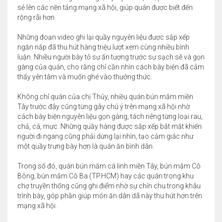
sẻ lên các nền tảng mạng xã hội, giúp quán được biết đến
rộng rãi hơn.
Những đoạn video ghi lại quầy nguyên liệu được sắp xếp
ngăn nắp đã thu hút hàng triệu lượt xem cùng nhiều bình
luận. Nhiều người bày tỏ sự ấn tượng trước sự sạch sẽ và gọn
gàng của quán, cho rằng chỉ cần nhìn cách bày biện đã cảm
thấy yên tâm và muốn ghé vào thưởng thức.
Không chỉ quán của chị Thủy, nhiều quán bún mắm miền
Tây trước đây cũng từng gây chú ý trên mạng xã hội nhờ
cách bày biện nguyên liệu gọn gàng, tách riêng từng loại rau,
chả, cá, mực. Những quầy hàng được sắp xếp bắt mắt khiến
người đi ngang cũng phải dừng lại nhìn, tạo cảm giác như
một quầy trưng bày hơn là quán ăn bình dân.
Trong số đó, quán bún mắm cá linh miền Tây, bún mắm Cô
Bông, bún mắm Cô Ba (TP.HCM) hay các quán trong khu
chợ truyền thống cũng ghi điểm nhờ sự chỉn chu trong khâu
trình bày, góp phần giúp món ăn dân dã này thu hút hơn trên
mạng xã hội.