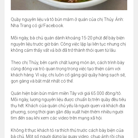
Quầy nguyên liệu và tô bún mắm ở quán của chị Thủy. Ảnh:
Nha Trang có gì/Facebook.
Mỗi ngày, bà chủ quán dành khoảng 15-20 phút để bày biện
nguyên liệu trước giờ bán. Công việc lặp lại liên tục nhưng chị
không cảm thấy vất vả bởi đã trở thành thói quen từ lâu.
Theo chị Thủy, bên cạnh chất lượng món ăn, cách trình bày
cũng đóng vai trò quan trọng trong việc tạo thiện cảm với
khách hàng. Vì vậy, chị luôn cố gắng giữ quầy hàng sạch sẽ,
gọn gàng và bắt mắt nhất có thể.
Quán hiện bán bún mắm miền Tây với giá 65.000 đồng/tô.
Mỗi ngày, lượng nguyên liệu được chuẩn bị trên quầy đều tiêu
thụ hết. Khách của quán chủ yếu là người quen và khách địa
phương, song thời gian gần đây xuất hiện thêm nhiều người
tìm đến sau khi xem các video trên mạng xã hội.
Không ít thực khách tỏ ra thích thú trước cách bày biện của
bà chủ. Một số người dừng lại quay video, chụp ảnh rồi chia