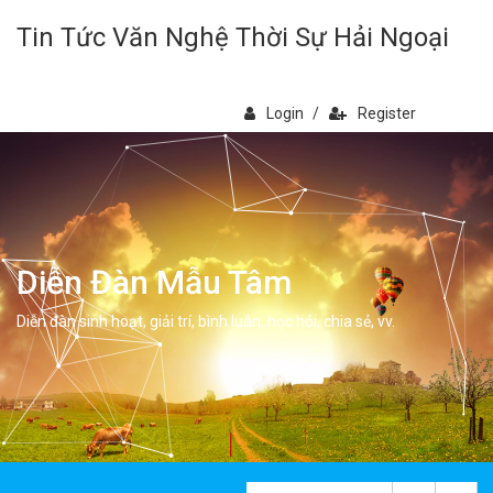
Tin Tức Văn Nghệ Thời Sự Hải Ngoại
Login
/
Register
Diễn Đàn Mẫu Tâm
Diễn đàn sinh hoạt, giải trí, bình luân, học hỏi, chia sẻ, vv.