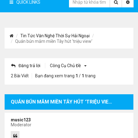
QUICK LINKS
Tin Tức Văn Nghệ Thời Sự Hải Ngoại
Quán bún mắm miền Tây hút 'triệu view'
Đăng trả lời
Công Cụ Chủ Đề
2 Bài Viết
Bạn đang xem trang
1
/
1
trang
QUÁN BÚN MẮM MIỀN TÂY HÚT 'TRIỆU VIEW'
music123
Moderator