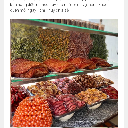
bán hàng diễn ra theo quy mô nhỏ, phục vụ lượng khách
quen mỗi ngày", chị Thuỷ chia sẻ.