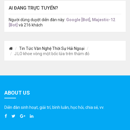
AI ĐANG TRỰC TUYẾN?
Người dùng duyệt diễn đàn này:
Google [Bot]
,
Majestic-12
[Bot]
và 216 khách
Tin Tức Văn Nghệ Thời Sự Hải Ngoại
J.LO khoe vòng một bốc lửa trên thảm đỏ
ABOUT US
Diễn đàn sinh hoạt, giải trí, bình luân, học hỏi, chia sẻ, vv.