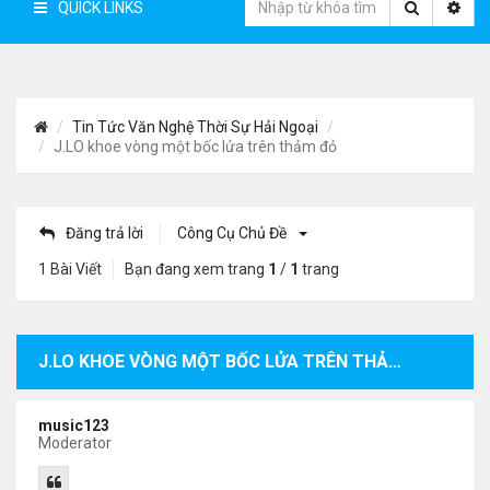
QUICK LINKS
Tin Tức Văn Nghệ Thời Sự Hải Ngoại
J.LO khoe vòng một bốc lửa trên thảm đỏ
Đăng trả lời
Công Cụ Chủ Đề
1 Bài Viết
Bạn đang xem trang
1
/
1
trang
J.LO KHOE VÒNG MỘT BỐC LỬA TRÊN THẢM ĐỎ
music123
Moderator