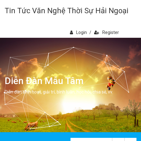
Tin Tức Văn Nghệ Thời Sự Hải Ngoại
Login
/
Register
Diễn Đàn Mẫu Tâm
Diễn đàn sinh hoạt, giải trí, bình luân, học hỏi, chia sẻ, vv.