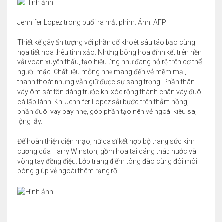
Jennifer Lopez trong buổi ra mắt phim. Ảnh: AFP
Thiết kế gây ấn tượng với phần cổ khoét sâu táo bạo cùng
họa tiết hoa thêu tinh xảo. Những bông hoa đính kết trên nền
vải voan xuyên thấu, tạo hiệu ứng như đang nở rộ trên cơ thể
người mặc. Chất liệu mỏng nhẹ mang đến vẻ mềm mại,
thanh thoát nhưng vẫn giữ được sự sang trọng. Phần thân
váy ôm sát tôn dáng trước khi xòe rộng thành chân váy đuôi
cá lấp lánh. Khi Jennifer Lopez sải bước trên thảm hồng,
phần đuôi váy bay nhẹ, góp phần tạo nên vẻ ngoài kiêu sa,
lộng lẫy.
Để hoàn thiện diện mạo, nữ ca sĩ kết hợp bộ trang sức kim
cương của Harry Winston, gồm hoa tai dáng thác nước và
vòng tay đồng điệu. Lớp trang điểm tông đào cùng đôi môi
bóng giúp vẻ ngoài thêm rạng rỡ.