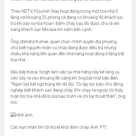
Theo NDTV, Flourish Stay hoạt động trong một tòa nhà 5
tầng với khoảng 25 phòng và đang có khoảng 40 khách lưu
trú khi xảy ra hỏa hoạn. Đám cháy sau đó được cho là lan
sang khách sạn Micasa Inn nằm bên cạnh.
Ông Jitendra Kumar, quan chức chính quyền địa phương,
cho biết nguyên nhân vụ cháy đang được điều tra nhưng
nhiều khả năng liên quan đến nhà hàng hoạt động ở tầng trệt
tòa nhà.
Đầu bếp Kesar Singh làm việc tại nhà hàng này kể rằng vụ
việc xảy ra vào khoảng 8h sáng khi ông bật một bếp điện.
"Ngọn lửa bất ngờ bùng lên dữ dội. Tôi lập tức báo cho đồng
nghiệp biết khách sạn đang cháy. Khi chạy ra ngoài, tôi thấy
toàn bộ tòa nhà đã bị lửa bao trùm và chỉ kịp thoát thân", ông
nói.
Các nạn nhân tìm lối thoát khỏi đám cháy. Ảnh: PTI