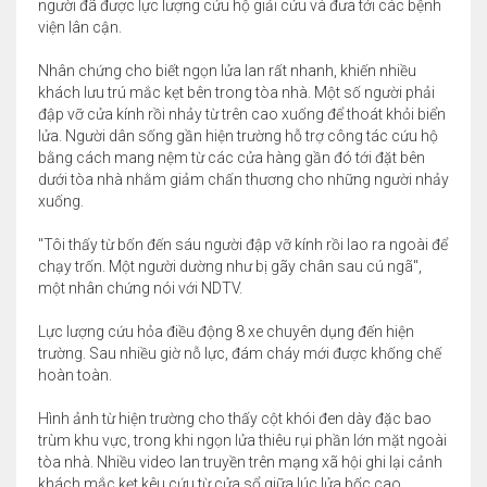
người đã được lực lượng cứu hộ giải cứu và đưa tới các bệnh
viện lân cận.
Nhân chứng cho biết ngọn lửa lan rất nhanh, khiến nhiều
khách lưu trú mắc kẹt bên trong tòa nhà. Một số người phải
đập vỡ cửa kính rồi nhảy từ trên cao xuống để thoát khỏi biển
lửa. Người dân sống gần hiện trường hỗ trợ công tác cứu hộ
bằng cách mang nệm từ các cửa hàng gần đó tới đặt bên
dưới tòa nhà nhằm giảm chấn thương cho những người nhảy
xuống.
"Tôi thấy từ bốn đến sáu người đập vỡ kính rồi lao ra ngoài để
chạy trốn. Một người dường như bị gãy chân sau cú ngã",
một nhân chứng nói với NDTV.
Lực lượng cứu hỏa điều động 8 xe chuyên dụng đến hiện
trường. Sau nhiều giờ nỗ lực, đám cháy mới được khống chế
hoàn toàn.
Hình ảnh từ hiện trường cho thấy cột khói đen dày đặc bao
trùm khu vực, trong khi ngọn lửa thiêu rụi phần lớn mặt ngoài
tòa nhà. Nhiều video lan truyền trên mạng xã hội ghi lại cảnh
khách mắc kẹt kêu cứu từ cửa sổ giữa lúc lửa bốc cao.