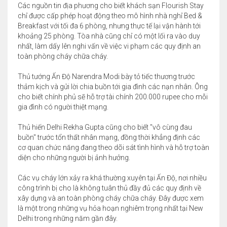
Các nguồn tin địa phương cho biết khách sạn Flourish Stay
chỉ được cấp phép hoạt động theo mô hình nhà nghỉ Bed &
Breakfast với tối đa 6 phòng, nhưng thực tế lại vận hành tới
khoảng 25 phòng. Tòa nhà cũng chỉ có một lối ra vào duy
nhất, làm dấy lên nghi vấn về việc vi phạm các quy định an
toàn phòng cháy chữa cháy.
Thủ tướng Ấn Độ Narendra Modi bày tỏ tiếc thương trước
thảm kịch và gửi lời chia buồn tới gia đình các nạn nhân. Ông
cho biết chính phủ sẽ hỗ trợ tài chính 200.000 rupee cho mỗi
gia đình có người thiệt mạng.
Thủ hiến Delhi Rekha Gupta cũng cho biết "vô cùng đau
buồn" trước tổn thất nhân mạng, đồng thời khẳng định các
cơ quan chức năng đang theo dõi sát tình hình và hỗ trợ toàn
diện cho những người bị ảnh hưởng.
Các vụ cháy lớn xảy ra khá thường xuyên tại Ấn Độ, nơi nhiều
công trình bị cho là không tuân thủ đầy đủ các quy định về
xây dựng và an toàn phòng cháy chữa cháy. Đây được xem
là một trong những vụ hỏa hoạn nghiêm trọng nhất tại New
Delhi trong những năm gần đây.