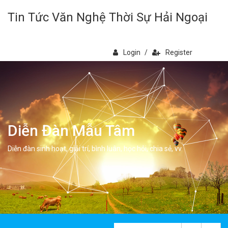
Tin Tức Văn Nghệ Thời Sự Hải Ngoại
Login
/
Register
Diễn Đàn Mẫu Tâm
Diễn đàn sinh hoạt, giải trí, bình luân, học hỏi, chia sẻ, vv.