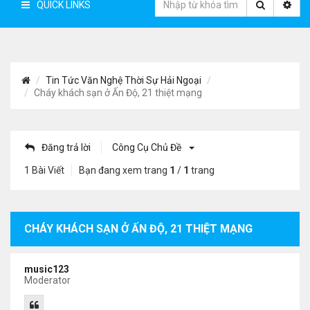
QUICK LINKS
Tin Tức Văn Nghệ Thời Sự Hải Ngoại
Cháy khách sạn ở Ấn Độ, 21 thiệt mạng
Đăng trả lời
Công Cụ Chủ Đề
1 Bài Viết
Bạn đang xem trang
1
/
1
trang
CHÁY KHÁCH SẠN Ở ẤN ĐỘ, 21 THIỆT MẠNG
music123
Moderator