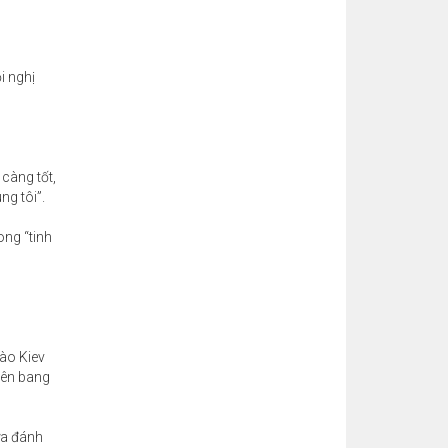
i nghị
càng tốt,
ng tôi”.
ong “tinh
ào Kiev
iên bang
ửa đánh