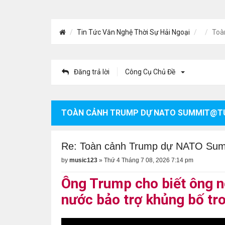
Tin Tức Văn Nghệ Thời Sự Hải Ngoại
Toà
Đăng trả lời
Công Cụ Chủ Đề
TOÀN CẢNH TRUMP DỰ NATO SUMMIT@T
Re: Toàn cảnh Trump dự NATO Su
by
music123
»
Thứ 4 Tháng 7 08, 2026 7:14 pm
Ông Trump cho biết ông ng
nước bảo trợ khủng bố tr