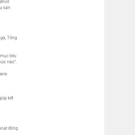
triot.
tự sản
Nga, Tổng
 mục tiêu
mức nào”.
ine.
iúp kết
 hoạt động