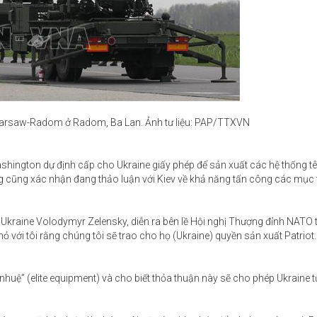
Warsaw-Radom ở Radom, Ba Lan. Ảnh tư liệu: PAP/TTXVN
hington dự định cấp cho Ukraine giấy phép để sản xuất các hệ thống tê
g cũng xác nhận đang thảo luận với Kiev về khả năng tấn công các mục
Ukraine Volodymyr Zelensky, diễn ra bên lề Hội nghị Thượng đỉnh NATO 
 với tôi rằng chúng tôi sẽ trao cho họ (Ukraine) quyền sản xuất Patriot.
h nhuệ” (elite equipment) và cho biết thỏa thuận này sẽ cho phép Ukraine 