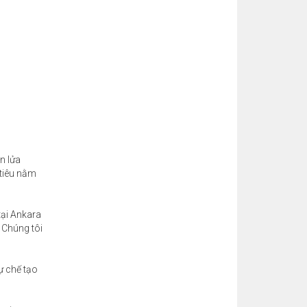
n lửa
 tiêu nằm
tại Ankara
 Chúng tôi
tự chế tạo