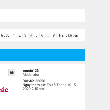
 trước
1
2
3
4
5
6
…
8
Trang kế tiếp
music123
Moderator
Bài viết:
66056
Ngày tham gia:
Thứ 5 Tháng 10 15,
các
2020 7:45 am