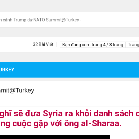
n cảnh Trump dự NATO Summit@Turkey -
32 Bài Viết
Bạn đang xem trang
4
/
8
trang
Trang
URKEY
mmit@Turkey
hĩ sẽ đưa Syria ra khỏi danh sách 
ong cuộc gặp với ông al-Sharaa.