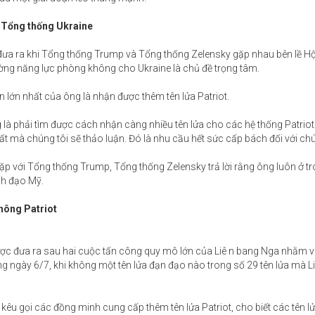
 Tổng thống Ukraine
đưa ra khi Tổng thống Trump và Tổng thống Zelensky gặp nhau bên lề Hộ
ờng năng lực phòng không cho Ukraine là chủ đề trọng tâm.
 lớn nhất của ông là nhận được thêm tên lửa Patriot.
 là phải tìm được cách nhận càng nhiều tên lửa cho các hệ thống Patriot 
t mà chúng tôi sẽ thảo luận. Đó là nhu cầu hết sức cấp bách đối với chú
ặp với Tổng thống Trump, Tổng thống Zelensky trả lời rằng ông luôn ở tr
nh đạo Mỹ.
không Patriot
ợc đưa ra sau hai cuộc tấn công quy mô lớn của Liê n bang Nga nhằm v
ng ngày 6/7, khi không một tên lửa đạn đạo nào trong số 29 tên lửa mà L
 kêu gọi các đồng minh cung cấp thêm tên lửa Patriot, cho biết các tên l