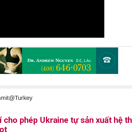
mmit@Turkey
 cho phép Ukraine tự sản xuất hệ t
ot