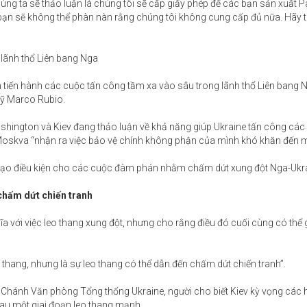
ng ta sẽ thảo luận là chúng tôi sẽ cấp giấy phép để các bạn sản xuất Pa
bạn sẽ không thể phàn nàn rằng chúng tôi không cung cấp đủ nữa. Hãy 
 lãnh thổ Liên bang Nga
n tiến hành các cuộc tấn công tầm xa vào sâu trong lãnh thổ Liên bang 
ỹ Marco Rubio.
hington và Kiev đang thảo luận về khả năng giúp Ukraine tấn công các
Moskva “nhận ra việc bảo vệ chính không phận của mình khó khăn đến 
 tạo điều kiện cho các cuộc đàm phán nhằm chấm dứt xung đột Nga-Ukra
chấm dứt chiến tranh
 với việc leo thang xung đột, nhưng cho rằng điều đó cuối cùng có thể g
 thang, nhưng là sự leo thang có thể dẫn đến chấm dứt chiến tranh”.
 Chánh Văn phòng Tổng thống Ukraine, người cho biết Kiev kỳ vọng các
sau một giai đoạn leo thang mạnh.