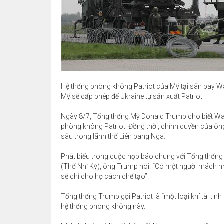
Hệ thống phòng không Patriot của Mỹ tại sân bay 
Mỹ sẽ cấp phép để Ukraine tự sản xuất Patriot
Ngày 8/7, Tổng thống Mỹ Donald Trump cho biết Was
phòng không Patriot. Đồng thời, chính quyền của ôn
sâu trong lãnh thổ Liên bang Nga.
Phát biểu trong cuộc họp báo chung với Tổng thống 
(Thổ Nhĩ Kỳ), ông Trump nói: “Có một người mách nhỏ
sẽ chỉ cho họ cách chế tạo”.
Tổng thống Trump gọi Patriot là “một loại khí tài tin
hệ thống phòng không này.