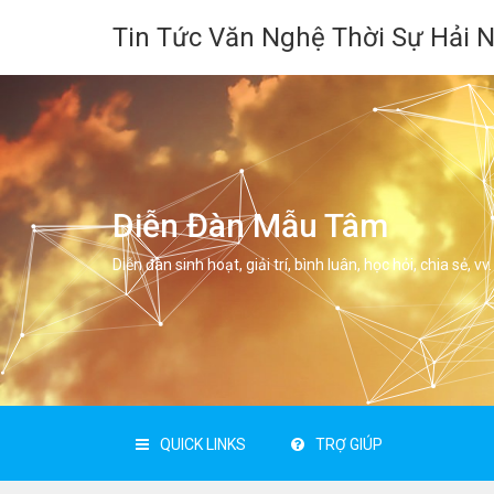
Tin Tức Văn Nghệ Thời Sự Hải 
Diễn Đàn Mẫu Tâm
Diễn đàn sinh hoạt, giải trí, bình luân, học hỏi, chia sẻ, vv.
QUICK LINKS
TRỢ GIÚP