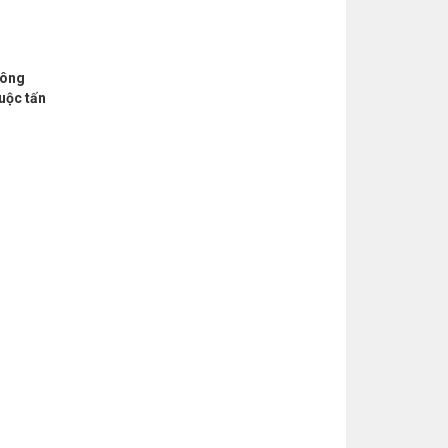
hông
uộc tấn