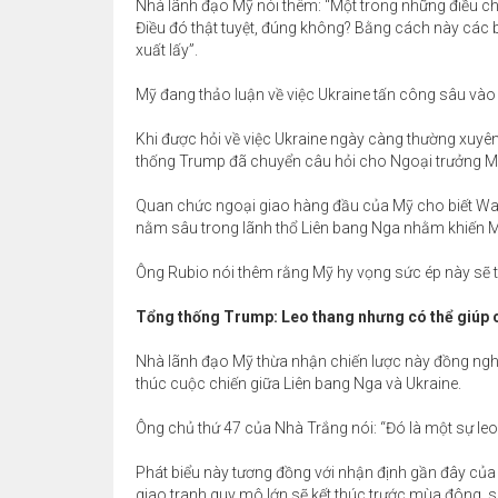
Nhà lãnh đạo Mỹ nói thêm: “Một trong những điều chú
Điều đó thật tuyệt, đúng không? Bằng cách này các 
xuất lấy”.
Mỹ đang thảo luận về việc Ukraine tấn công sâu vào
Khi được hỏi về việc Ukraine ngày càng thường xuyê
thống Trump đã chuyển câu hỏi cho Ngoại trưởng M
Quan chức ngoại giao hàng đầu của Mỹ cho biết Was
nằm sâu trong lãnh thổ Liên bang Nga nhằm khiến 
Ông Rubio nói thêm rằng Mỹ hy vọng sức ép này sẽ
Tổng thống Trump: Leo thang nhưng có thể giúp 
Nhà lãnh đạo Mỹ thừa nhận chiến lược này đồng nghĩa
thúc cuộc chiến giữa Liên bang Nga và Ukraine.
Ông chủ thứ 47 của Nhà Trắng nói: “Đó là một sự leo
Phát biểu này tương đồng với nhận định gần đây của
giao tranh quy mô lớn sẽ kết thúc trước mùa đông, 