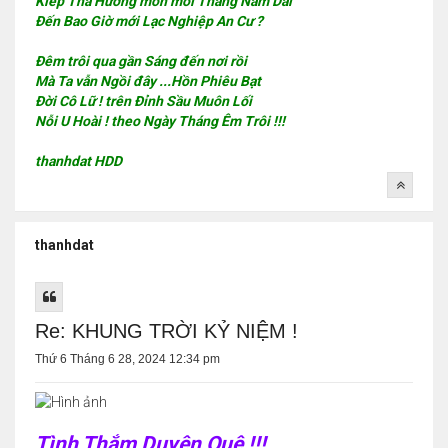
Kiếp Tha Hương mòn mỏi Tháng Năm Dài
Đến Bao Giờ mới Lạc Nghiệp An Cư ?
Đêm trôi qua gần Sáng đến nơi rồi
Mà Ta vẫn Ngồi đây ...Hồn Phiêu Bạt
Đời Cô Lữ ! trên Đỉnh Sầu Muôn Lối
Nỗi U Hoài ! theo Ngày Tháng Êm Trôi !!!
thanhdat HDD
thanhdat
Re: KHUNG TRỜI KỶ NIỆM !
Thứ 6 Tháng 6 28, 2024 12:34 pm
Tình Thắm Duyên Quê !!!