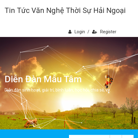
Tin Tức Văn Nghệ Thời Sự Hải Ngoại
Login
/
Register
Diễn Đàn Mẫu Tâm
Diễn đàn sinh hoạt, giải trí, bình luân, học hỏi, chia sẻ, vv.