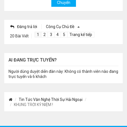
Đăng trả lời
Công Cụ Chủ Đề
1
2
3
4
5
Trang kế tiếp
20 Bài Viết
AI ĐANG TRỰC TUYẾN?
Người dùng duyệt diễn đàn này: Không có thành viên nào đang
trực tuyến và 6 khách
Tin Tức Văn Nghệ Thời Sự Hải Ngoại
KHUNG TRỜI KỶ NIỆM !