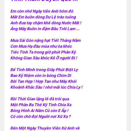
Em còn nhớ Ngày tiễn Anh hôm đó
Mắt Em buồn dòng Dư Lệ trào tuông
Anh đưa tay chậm khẽ dòng Nước Mắt !
Áng Mây Buồn in đậm Bầu Trời Lam ...
Mưa Sài Gòn nặng hạt Tiết Tháng Năm
Cơn Mưa Hạ đầu mùa như òa khóc
Tiếc Tình Ta trong giờ phút Phân Kỳ
Không Gian Sầu khóc Kẽ Ỡ người Đi !
Để Tình Mình trong Giây Phút Biệt Ly
Bao Kỹ Niệm còn in bóng Chim Di
Đời Tan Hợp ! Hợp Tan như Mây Khói
Khoãnh Khắc Sầu ! nhớ mãi lúc Chia Ly !
Rồi Thời Gian lặng lẽ đã trôi qua
Một Phần Ba Thế Kỹ Tình Chia Xa
Bóng Hình Ai Năm Cũ còn E Ấp !
Có còn chờ đợi Người nơi Xứ Xa ?
Đến Một Ngày Thuyền Viễn Xứ Anh về