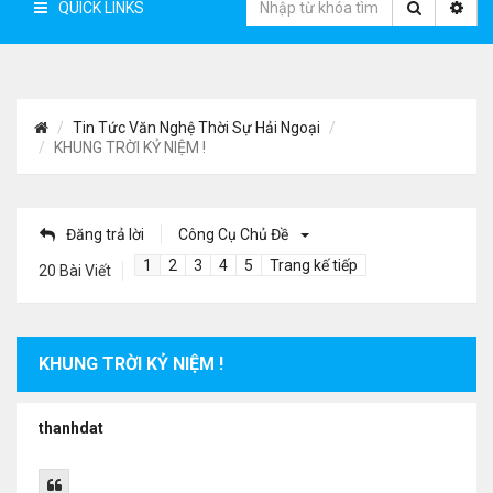
QUICK LINKS
Tin Tức Văn Nghệ Thời Sự Hải Ngoại
KHUNG TRỜI KỶ NIỆM !
Đăng trả lời
Công Cụ Chủ Đề
1
2
3
4
5
Trang kế tiếp
20 Bài Viết
KHUNG TRỜI KỶ NIỆM !
thanhdat