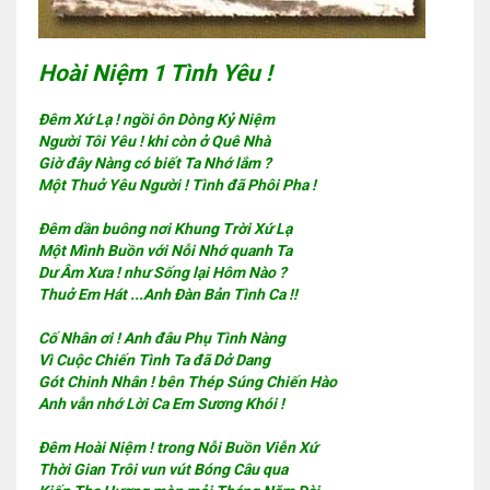
Hoài Niệm 1 Tình Yêu !
Đêm Xứ Lạ ! ngồi ôn Dòng Kỷ Niệm
Người Tôi Yêu ! khi còn ở Quê Nhà
Giờ đây Nàng có biết Ta Nhớ lắm ?
Một Thuở Yêu Người ! Tình đã Phôi Pha !
Đêm dần buông nơi Khung Trời Xứ Lạ
Một Mình Buồn với Nỗi Nhớ quanh Ta
Dư Âm Xưa ! như Sống lại Hôm Nào ?
Thuở Em Hát ...Anh Đàn Bản Tình Ca !!
Cố Nhân ơi ! Anh đâu Phụ Tình Nàng
Vì Cuộc Chiến Tình Ta đã Dở Dang
Gót Chinh Nhân ! bên Thép Súng Chiến Hào
Anh vẫn nhớ Lời Ca Em Sương Khói !
Đêm Hoài Niệm ! trong Nỗi Buồn Viễn Xứ
Thời Gian Trôi vun vút Bóng Câu qua