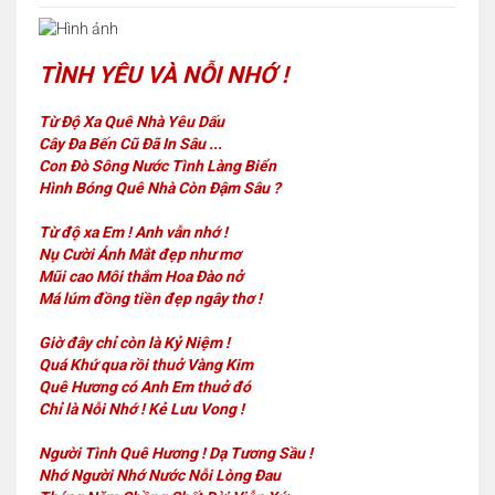
TÌNH YÊU VÀ NỖI NHỚ !
Từ Độ Xa Quê Nhà Yêu Dấu
Cây Đa Bến Cũ Đã In Sâu ...
Con Đò Sông Nước Tình Làng Biển
Hình Bóng Quê Nhà Còn Đậm Sâu ?
Từ độ xa Em ! Anh vẫn nhớ !
Nụ Cười Ánh Mắt đẹp như mơ
Mũi cao Môi thắm Hoa Đào nở
Má lúm đồng tiền đẹp ngây thơ !
Giờ đây chỉ còn là Kỷ Niệm !
Quá Khứ qua rồi thuở Vàng Kim
Quê Hương có Anh Em thuở đó
Chỉ là Nỗi Nhớ ! Kẻ Lưu Vong !
Người Tình Quê Hương ! Dạ Tương Sầu !
Nhớ Người Nhớ Nước Nỗi Lòng Đau