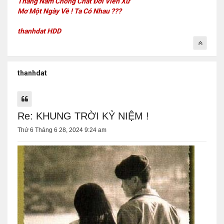
Tháng Năm Chồng Chất Đời Viễn Xứ
Mơ Một Ngày Về ! Ta Có Nhau ???
thanhdat HDD
thanhdat
Re: KHUNG TRỜI KỶ NIỆM !
Thứ 6 Tháng 6 28, 2024 9:24 am