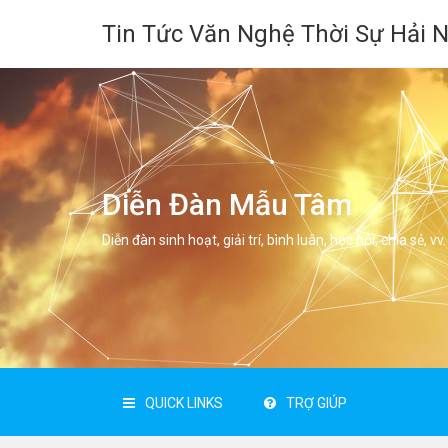
Tin Tức Văn Nghệ Thời Sự Hải 
Diễn Đàn Mẫu Tâm
Diễn đàn sinh hoạt, giải trí, bình luân, học hỏi, chia sẻ, vv.
QUICK LINKS
TRỢ GIÚP