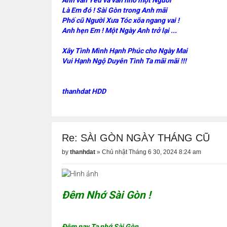
Anh vẫn Yêu và vẫn nhớ một Người
Là Em đó ! Sài Gòn trong Anh mãi
Phố cũ Người Xưa Tóc xõa ngang vai !
Anh hẹn Em ! Một Ngày Anh trở lại ...
Xây Tình Mình Hạnh Phúc cho Ngày Mai
Vui Hạnh Ngộ Duyên Tình Ta mãi mãi !!!
thanhdat HDD
Re: SÀI GÒN NGÀY THÁNG CŨ
by
thanhdat
»
Chủ nhật Tháng 6 30, 2024 8:24 am
Đêm Nhớ Sài Gòn !
Đêm nay Ta nhớ Sài Gòn