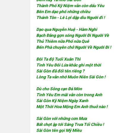
Thành Phố Kỹ Niệm vẫn còn dấu Yêu
Bên Em dạo phố những chiều
Thánh Tôn - Lê Lợi dập dìu Người đi !
Dạo qua Nguyễn Huệ - Hàm Nghi
Bạch Đằng gợn sóng Người Đi Người Về
Thủ Thiêm nữa Phố nữa Quê
Bến Phà chuyên chở Người Về Người Đi !
Đôi Ta độ Tuổi Xuân Thì
Tình Yêu Đôi Lứa khắc ghi một thời
Sài Gòn đã đổi tên riêng ?
Lòng Ta vẫn nhớ Muôn Niên Sài Gòn !
Dù cho Sông cạn Đá Mòn
Tình Yêu Em mãi vẫn còn trong Anh
Sài Gòn Kỹ Niệm Ngày Xanh
Một Thời Hoa Mộng Em Anh thuở nào !
Sài Gòn với những cơn Mưa
Bất chợt ập tới Sáng Trưa Tối Chiều !
Sài Gòn tên gọi Mỹ Miều