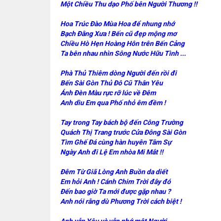
Một Chiều Thu dạo Phố bên Người Thương !!
Hoa Trúc Đào Mùa Hoa để nhung nhớ
Bạch Đằng Xưa ! Bến cũ đẹp mộng mơ
Chiều Hò Hẹn Hoàng Hôn trên Bến Cảng
Ta bên nhau nhìn Sông Nước Hữu Tình ...
Phà Thủ Thiêm dòng Người đến rồi đi
Bến Sài Gòn Thủ Đô Cũ Thân Yêu
Ánh Đèn Màu rực rỡ lúc về Đêm
Anh dìu Em qua Phố nhỏ êm đềm !
Tay trong Tay bách bộ đến Công Trường
Quách Thị Trang trước Cửa Đông Sài Gòn
Tìm Ghế Đá cùng hàn huyên Tâm Sự
Ngày Anh đi Lệ Em nhòa Mi Mắt !!
Đêm Từ Giã Lòng Anh Buồn da diết
Em hỏi Anh ! Cánh Chim Trời đây đó
Đến bao giờ Ta mới được gặp nhau ?
Anh nói rằng dù Phương Trời cách biệt !