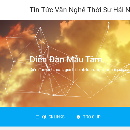
Tin Tức Văn Nghệ Thời Sự Hải 
Diễn Đàn Mẫu Tâm
Diễn đàn sinh hoạt, giải trí, bình luân, học hỏi, chia sẻ, vv.
QUICK LINKS
TRỢ GIÚP