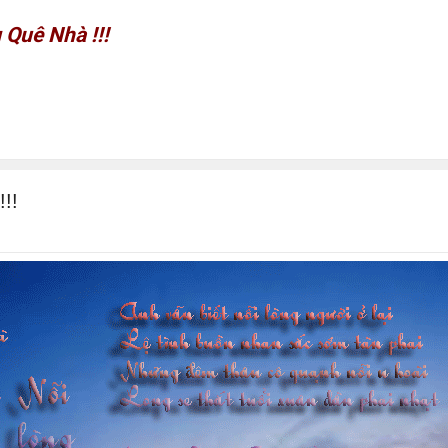
Quê Nhà !!!
!!